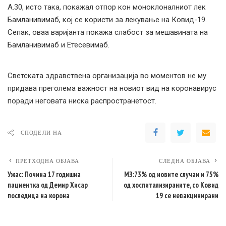
А.30, исто така, покажал отпор кон моноклоналниот лек
Бамланивимаб, кој се користи за лекување на Ковид-19.
Сепак, оваа варијанта покажа слабост за мешавината на
Бамланивимаб и Етесевимаб.
Светската здравствена организација во моментов не му
придава преголема важност на новиот вид на коронавирус
поради неговата ниска распространетост.
СПОДЕЛИ НА
ПРЕТХОДНА ОБЈАВА
СЛЕДНА ОБЈАВА
Ужас: Почина 17 годишна
МЗ:73% од новите случаи и 75%
пациентка од Демир Хисар
од хоспитализираните, со Ковид
последица на корона
19 се невакцинирани