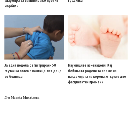
алармира за вакцинирање против
градинка
морбили
За една недела регистрирани 50
Научниците изненадени: Кај
случаи на голема кашлица, пет деца
бебињата родени за време на
во болница
пандемијата на корона, откриле две
фасцинантни промени
Д-р Марија Михајлова