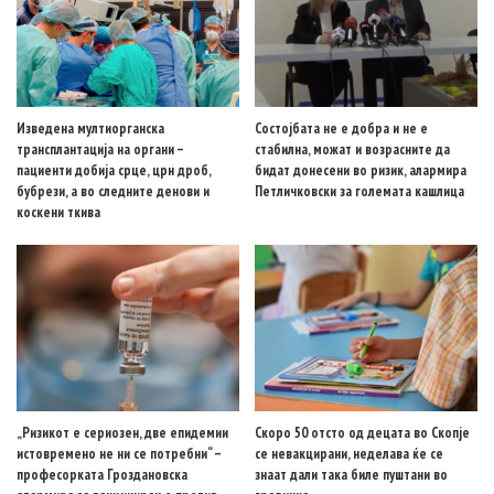
Изведена мултиорганска
Состојбата не е добра и не е
трансплантација на органи –
стабилна, можат и возрасните да
пациенти добија срце, црн дроб,
бидат донесени во ризик, алармира
бубрези, а во следните денови и
Петличковски за големата кашлица
коскени ткива
„Ризикот е сериозен, две епидемии
Скоро 50 отсто од децата во Скопје
истовремено не ни се потребни“ –
се невакцирани, неделава ќе се
професорката Гроздановска
знаат дали така биле пуштани во