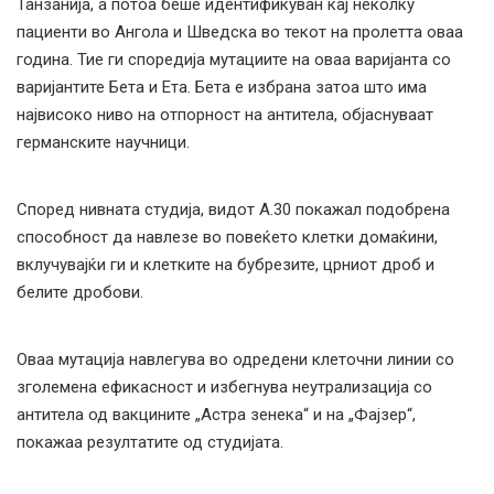
Танзанија, а потоа беше идентификуван кај неколку
пациенти во Ангола и Шведска во текот на пролетта оваа
година. Тие ги споредија мутациите на оваа варијанта со
варијантите Бета и Ета. Бета е избрана затоа што има
највисоко ниво на отпорност на антитела, објаснуваат
германските научници.
Според нивната студија, видот А.30 покажал подобрена
способност да навлезе во повеќето клетки домаќини,
вклучувајќи ги и клетките на бубрезите, црниот дроб и
белите дробови.
Оваа мутација навлегува во одредени клеточни линии со
зголемена ефикасност и избегнува неутрализација со
антитела од вакцините „Астра зенека“ и на „Фајзер“,
покажаа резултатите од студијата.