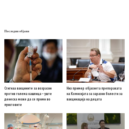
Последни објави
Стигнаа вакцините за возрасни
Низ пример објаснета препораката
против голема кашлица – уште
на Комисијата за заразни болести за
денеска може да се прими во
вакцинација на децата
пунктовите