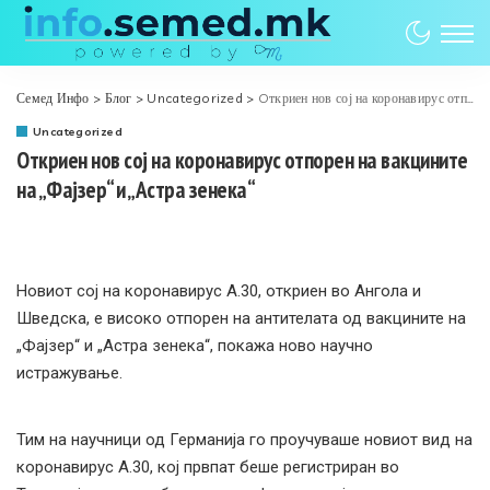
Семед Инфо
>
Блог
>
Uncategorized
>
Oткриен нов сој на коронавирус отпорен на вакцините на „Фајзер“ и „Астра зенека“
Uncategorized
Oткриен нов сој на коронавирус отпорен на вакцините
на „Фајзер“ и „Астра зенека“
Новиот сој на коронавирус А.30, откриен во Ангола и
Шведска, е високо отпорен на антителата од вакцините на
„Фајзер“ и „Астра зенека“, покажа ново научно
истражување.
Тим на научници од Германија го проучуваше новиот вид на
коронавирус А.30, кој првпат беше регистриран во