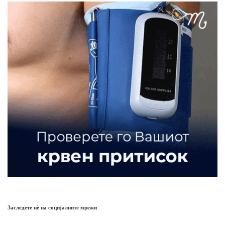
Заследете нѐ на социјалните мрежи