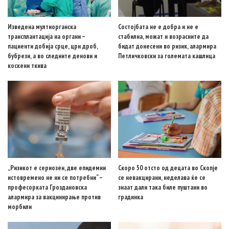
Изведена мултиорганска
Состојбата не е добра и не е
трансплантација на органи –
стабилна, можат и возрасните да
пациенти добија срце, црн дроб,
бидат донесени во ризик, алармира
бубрези, а во следните денови и
Петличковски за големата кашлица
коскени ткива
„Ризикот е сериозен, две епидемии
Скоро 50 отсто од децата во Скопје
истовремено не ни се потребни“ –
се невакцирани, неделава ќе се
професорката Гроздановска
знаат дали така биле пуштани во
алармира за вакцинирање против
градинка
морбили