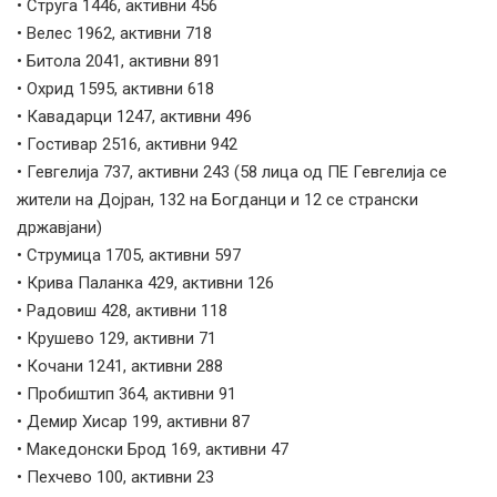
• Струга 1446, активни 456
• Велес 1962, активни 718
• Битола 2041, активни 891
• Охрид 1595, активни 618
• Кавадарци 1247, активни 496
• Гостивар 2516, активни 942
• Гевгелија 737, активни 243 (58 лица од ПЕ Гевгелија се
жители на Дојран, 132 на Богданци и 12 се странски
државјани)
• Струмица 1705, активни 597
• Крива Паланка 429, активни 126
• Радовиш 428, активни 118
• Крушево 129, активни 71
• Кочани 1241, активни 288
• Пробиштип 364, активни 91
• Демир Хисар 199, активни 87
• Македонски Брод 169, активни 47
• Пехчево 100, активни 23