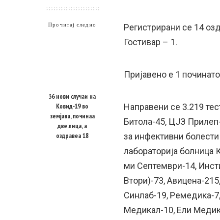
Прочитај следно
Регистрирани сe 14 озд
Гостивар – 1.
Пријавено е 1 починато
36 нови случаи на
Ковид-19 во
Направени се 3.219 тес
земјава, починаа
Битола-45, ЦЈЗ Прилеп
две лица, а
оздравеа 18
за инфективни болести
лабораторија болница К
ми Септември-14, Инст
Втори)-73, Авицена-215
Синлаб-19, Ремедика-7
Медикал-10, Ели Медика