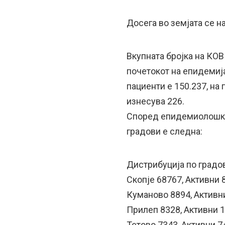
Досега во земјата се н
Вкупната бројка на КО
почетокот на епидемија
пациенти е 150.237, на 
изнесува 226.
Според епидемиолошки 
градови е следна:
Дистрибуција по градов
Скопје 68767, Активни 
Куманово 8894, Активн
Прилеп 8328, Активни 1
Тетово 7343, Активни 7