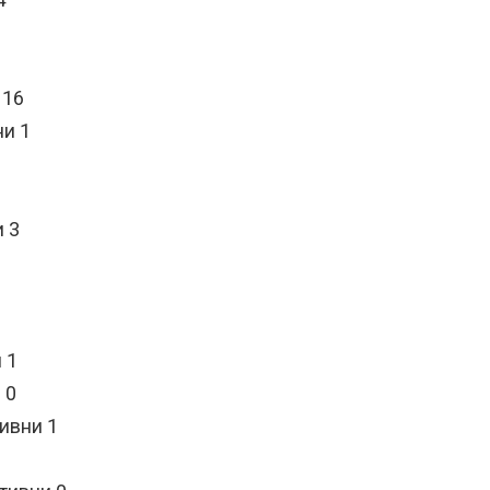
 16
ни 1
и 3
 1
 0
ивни 1