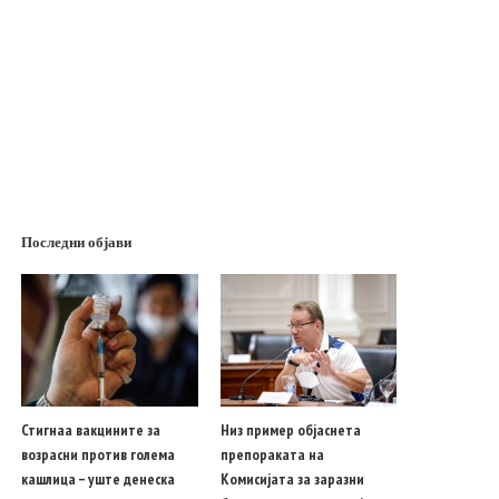
Последни објави
Стигнаа вакцините за
Низ пример објаснета
возрасни против голема
препораката на
кашлица – уште денеска
Комисијата за заразни