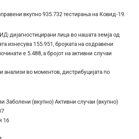
аправени вкупно 935.732 тестирања на Ковид-19.
ВИД-дијагностицирани лица во нашата земја од
та изнесува 155.951, бројката на оздравени
починати е 5.488, а бројот на активни случаи
анализи во моментов, дистрибуцијата по
и Заболени (вкупно) Активни случаи (вкупно)
87
и 16
4