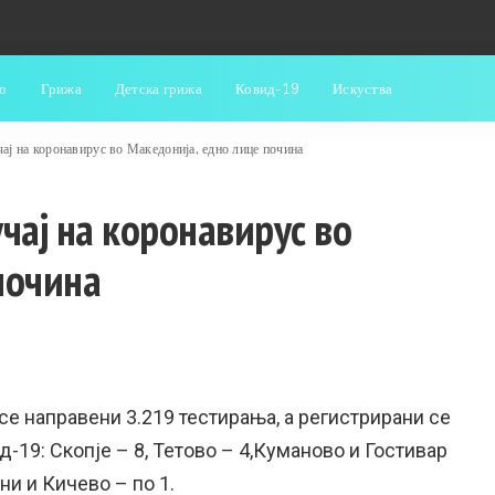
о
Грижа
Детска грижа
Ковид-19
Искуства
ај на коронавирус во Македонија, едно лице почина
чај на коронавирус во
почина
се направени 3.219 тестирања, а регистрирани се
д-19: Скопје – 8, Тетово – 4,Куманово и Гостивар
ни и Кичево – по 1.