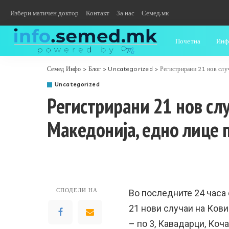
Избери матичен доктор
Контакт
За нас
Семед.мк
Почетна
Инф
Семед Инфо
>
Блог
>
Uncategorized
>
Регистрирани 21 нов случ
Uncategorized
Регистрирани 21 нов слу
Македонија, едно лице 
СПОДЕЛИ НА
Во последните 24 часа 
21 нови случаи на Кови
– по 3, Кавадарци, Коча