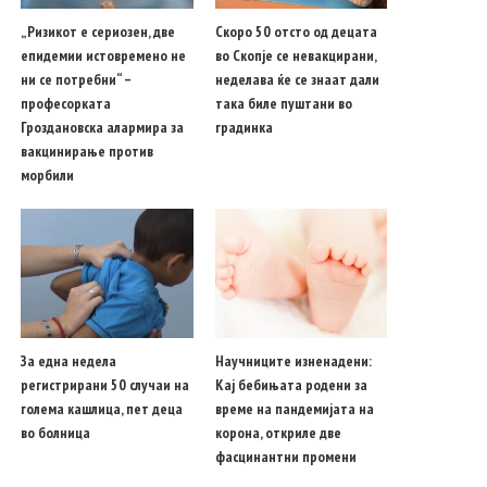
„Ризикот е сериозен, две
Скоро 50 отсто од децата
епидемии истовремено не
во Скопје се невакцирани,
ни се потребни“ –
неделава ќе се знаат дали
професорката
така биле пуштани во
Гроздановска алармира за
градинка
вакцинирање против
морбили
За една недела
Научниците изненадени:
регистрирани 50 случаи на
Кај бебињата родени за
голема кашлица, пет деца
време на пандемијата на
во болница
корона, откриле две
фасцинантни промени