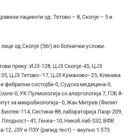
равени пациенти од: Тетово – 8, Скопје – 5 и
 лице од Скопје (56г) во болнички услови.
тови преку: ИЈЗ-128, ЦЈЗ Скопје-45, ЦЈЗ
-35, ЦЈЗ Тетово–17, ЦЈЗ Куманово–25, Клиника
 и фебрилни состојби-0, Судска медицина-0,
озле-0, УК Пулмологија со алергологија 7, ГОБ 8-
итут за микробиологија–0, Жан Митрев (Филип
, Биотек-114, Систина-88, лабораторија Лаор-209,
, Плодност–41, Генеа–10, Никоб лаб-532, ВФВ
-12, ЈЗУ и ПЗУ (рапид тест) – вкупно 1.573.