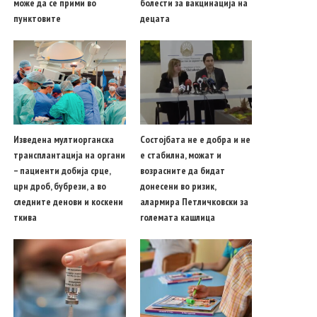
може да се прими во
болести за вакцинација на
пунктовите
децата
Изведена мултиорганска
Состојбата не е добра и не
трансплантација на органи
е стабилна, можат и
– пациенти добија срце,
возрасните да бидат
црн дроб, бубрези, а во
донесени во ризик,
следните денови и коскени
алармира Петличковски за
ткива
големата кашлица