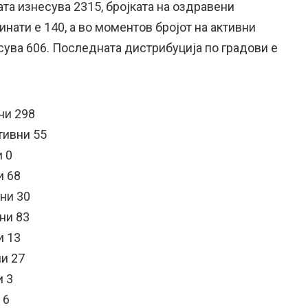
та изнесува 2315, бројката на оздравени
инати е 140, а во моментов бројот на активни
сува 606. Последната дистрибуција по градови е
ни 298
тивни 55
 0
и 68
ни 30
ни 83
и 13
и 27
и 3
 6