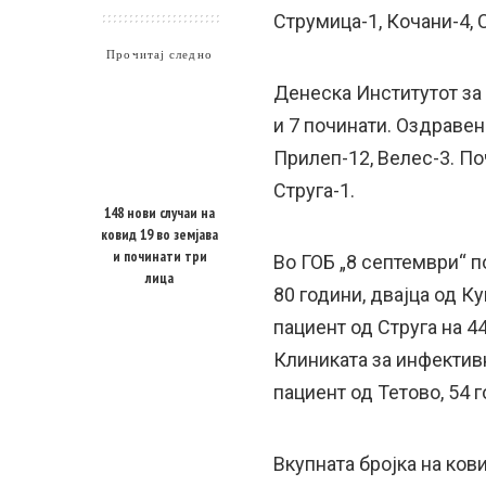
Струмица-1, Кочани-4, 
Прочитај следно
Денеска Институтот за
и 7 починати. Оздравен
Прилеп-12, Велес-3. По
Струга-1.
148 нови случаи на
ковид 19 во земјава
и починати три
Во ГОБ „8 септември“ по
лица
80 години, двајца од К
пациент од Струга на 4
Клиниката за инфектив
пациент од Тетово, 54 г
Вкупната бројка на ков