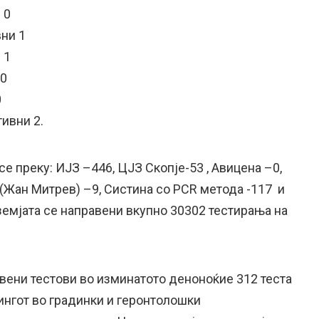
 0
ни 1
 1
 0
0
ивни 2.
се преку: ИЈЗ –446, ЦЈЗ Скопје-53 , Авицена –0,
 (Жан Митрев) –9, Систина со PCR метода -117 и
земјата се направени вкупно 30302 тестирања на
авени тестови во изминатото деноноќие 312 теста
ингот во градинки и геронтолошки