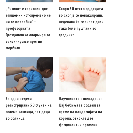
„Ризикот е сериозен, две
Скоро 50 отсто од децата
епидемии истовремено не
во Скопје се невакцирани,
ни се потребни“ –
неделава ќе се знаат дали
професорката
така биле пуштани во
Гроздановска алармира за
градинка
вакцинирање против
морбили
За една недела
Научниците изненадени:
регистрирани 50 случаи на
Кај бебињата родени за
голема кашлица, пет деца
време на пандемијата на
во болница
корона, откриле две
фасцинантни промени