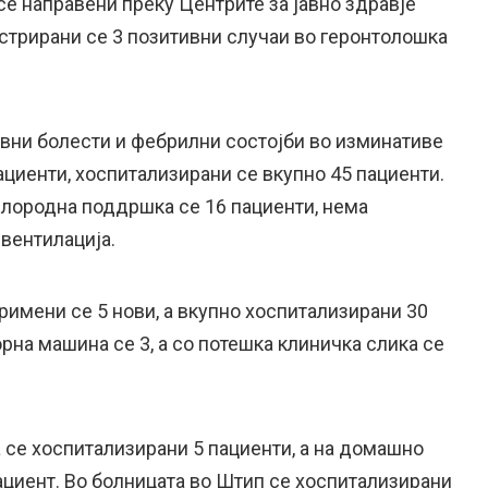
е направени преку Центрите за јавно здравје
истрирани се 3 позитивни случаи во геронтолошка
ивни болести и фебрилни состојби во изминативе
ациенти, хоспитализирани се вкупно 45 пациенти.
слородна поддршка се 16 пациенти, нема
вентилација.
римени се 5 нови, а вкупно хоспитализирани 30
рна машина се 3, a со потешка клиничка слика се
 се хоспитализирани 5 пациенти, а на домашно
ациент. Во болницата во Штип се хоспитализирани