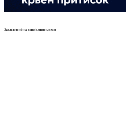
Заследете нѐ на социјалните мрежи