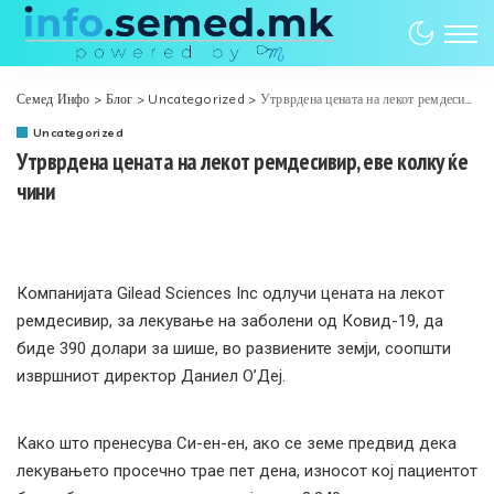
Семед Инфо
>
Блог
>
Uncategorized
>
Утрврдена цената на лекот ремдесивир, еве колку ќе чини
Uncategorized
Утрврдена цената на лекот ремдесивир, еве колку ќе
чини
Компанијата Gilead Sciences Inc одлучи цената на лекот
ремдесивир, за лекување на заболени од Ковид-19, да
биде 390 долари за шише, во развиените земји, соопшти
извршниот директор Даниел О’Деј.
Како што пренесува Си-ен-ен, ако се земе предвид дека
лекувањето просечно трае пет дена, износот кој пациентот