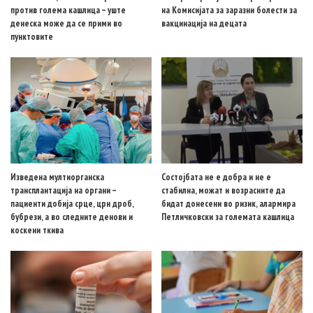
против голема кашлица – уште
на Комисијата за заразни болести за
денеска може да се прими во
вакцинација на децата
пунктовите
Изведена мултиорганска
Состојбата не е добра и не е
трансплантација на органи –
стабилна, можат и возрасните да
пациенти добија срце, црн дроб,
бидат донесени во ризик, алармира
бубрези, а во следните денови и
Петличковски за големата кашлица
коскени ткива