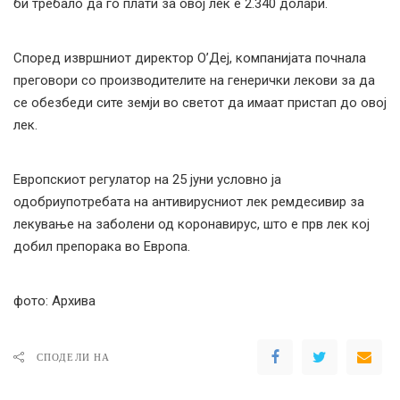
би требало да го плати за овој лек е 2.340 долари.
Според извршниот директор О’Деј, компанијата почнала
преговори со производителите на генерички лекови за да
се обезбеди сите земји во светот да имаат пристап до овој
лек.
Европскиот регулатор на 25 јуни условно ја
одобриупотребата на антивирусниот лек ремдесивир за
лекување на заболени од коронавирус, што е прв лек кој
добил препорака во Европа.
фото: Архива
СПОДЕЛИ НА