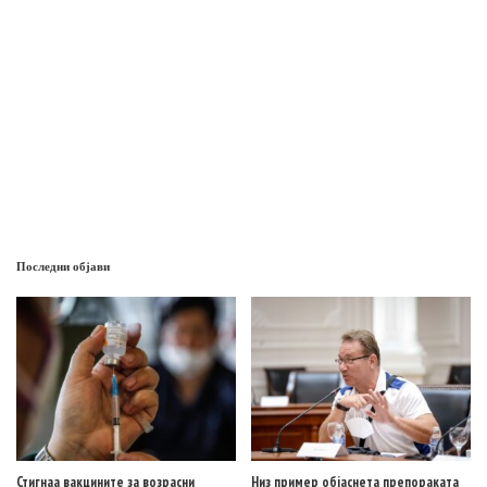
Последни објави
Стигнаа вакцините за возрасни
Низ пример објаснета препораката