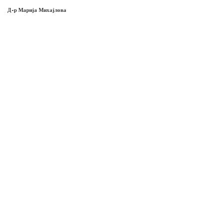
Д-р Марија Михајлова