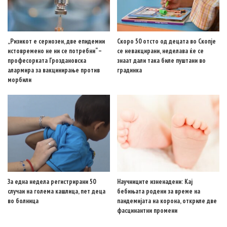
„Ризикот е сериозен, две епидемии
Скоро 50 отсто од децата во Скопје
истовремено не ни се потребни“ –
се невакцирани, неделава ќе се
професорката Гроздановска
знаат дали така биле пуштани во
алармира за вакцинирање против
градинка
морбили
За една недела регистрирани 50
Научниците изненадени: Кај
случаи на голема кашлица, пет деца
бебињата родени за време на
во болница
пандемијата на корона, откриле две
фасцинантни промени