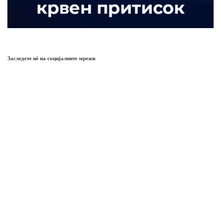
Заследете нѐ на социјалните мрежи