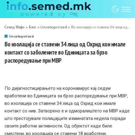
Семед Инфо
>
Блог
>
Uncategorized
>
Во изолација се ставени 34 лица од Охрид кои имале контакт со заболените во Единицата за брзо распоредување при МВР
Uncategorized
Во изолација се ставени 34 лица од Охрид кои имале
контакт со заболените во Единицата за брзо
распоредување при МВР
По дијагностицирањето на коронавирус кај седум
вработени во Единицата за брзо распоредување при МВР,
во изолација се ставени 34 лица од Охрид кои имале
контакт со нив. Затворено е и одморалиштето на МВР каде
што престојувале полицајците изминатата недела поради
своите работни активности. Од објектот каде биле
сместени, во изолација се ставени 18 вработени.