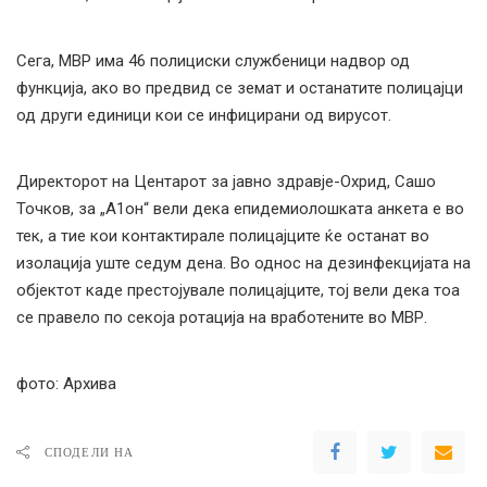
Сега, МВР има 46 полициски службеници надвор од
функција, ако во предвид се земат и останатите полицајци
од други единици кои се инфицирани од вирусот.
Директорот на Центарот за јавно здравје-Охрид, Сашо
Точков, за „А1он“ вели дека епидемиолошката анкета е во
тек, а тие кои контактирале полицајците ќе останат во
изолација уште седум дена. Во однос на дезинфекцијата на
објектот каде престојувале полицајците, тој вели дека тоа
се правело по секоја ротација на вработените во МВР.
фото: Архива
СПОДЕЛИ НА