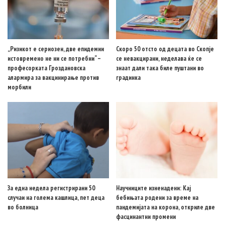
„Ризикот е сериозен, две епидемии
Скоро 50 отсто од децата во Скопје
истовремено не ни се потребни“ –
се невакцирани, неделава ќе се
професорката Гроздановска
знаат дали така биле пуштани во
алармира за вакцинирање против
градинка
морбили
За една недела регистрирани 50
Научниците изненадени: Кај
случаи на голема кашлица, пет деца
бебињата родени за време на
во болница
пандемијата на корона, откриле две
фасцинантни промени