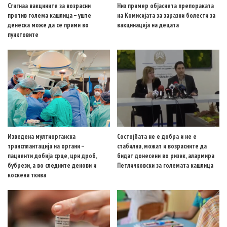
Стигнаа вакцините за возрасни
Низ пример објаснета препораката
против голема кашлица – уште
на Комисијата за заразни болести за
денеска може да се прими во
вакцинација на децата
пунктовите
Изведена мултиорганска
Состојбата не е добра и не е
трансплантација на органи –
стабилна, можат и возрасните да
пациенти добија срце, црн дроб,
бидат донесени во ризик, алармира
бубрези, а во следните денови и
Петличковски за големата кашлица
коскени ткива