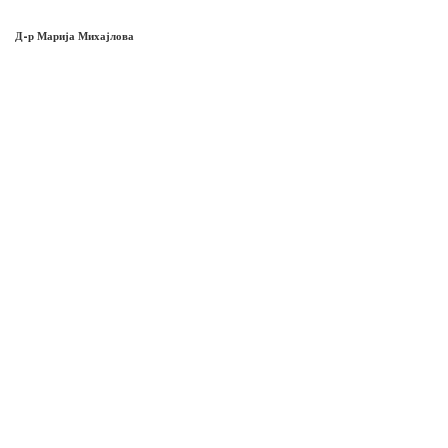
Д-р Марија Михајлова