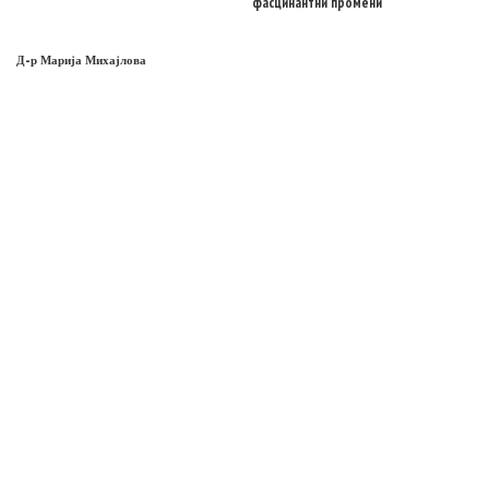
фасцинантни промени
Д-р Марија Михајлова