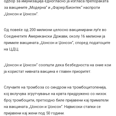
одбор за имунизација едногласно ја изгласа препораката
за вакцините „Модерна“ и „Фајзер/Бионтек“ наспроти
„Џонсон и Џонсон“.
Од повеќе од 200 милиони целосно вакцинирани луѓе во
Соединетите Американски Држави, околу 16 милиони ја
примиле вакцината „Џонсон и Џонсон“, според податоците
на ЦДЦ.
„Џонсон и Џонсон“ соопшти дека безбедноста на оние кои
ја користат нивната вакцина е главен приоритет.
Случаите на тромбоза со синдром на тромбоцитопенија,
кој вклучува згрутчување на крвта придружено со низок
број тромбоцити, претходно биле пријавени кај приматели
на вакцината „Џонсон и Џонсон“. Највисоки стапки се
пријавени кај жени под 50 години.