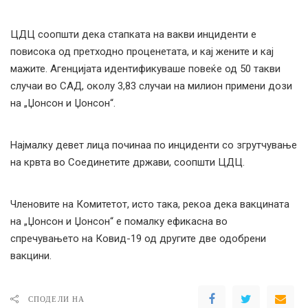
ЦДЦ соопшти дека стапката на вакви инциденти е
повисока од претходно проценетата, и кај жените и кај
мажите. Агенцијата идентификуваше повеќе од 50 такви
случаи во САД, околу 3,83 случаи на милион примени дози
на „Џонсон и Џонсон“.
Најмалку девет лица починаа по инциденти со згрутчување
на крвта во Соединетите држави, соопшти ЦДЦ.
Членовите на Комитетот, исто така, рекоа дека вакцината
на „Џонсон и Џонсон“ е помалку ефикасна во
спречувањето на Ковид-19 од другите две одобрени
вакцини.
СПОДЕЛИ НА