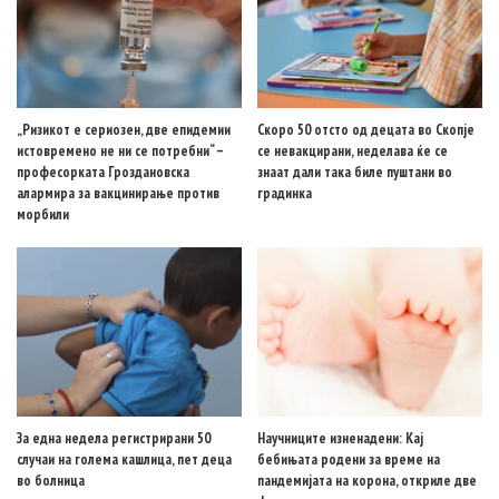
„Ризикот е сериозен, две епидемии
Скоро 50 отсто од децата во Скопје
истовремено не ни се потребни“ –
се невакцирани, неделава ќе се
професорката Гроздановска
знаат дали така биле пуштани во
алармира за вакцинирање против
градинка
морбили
За една недела регистрирани 50
Научниците изненадени: Кај
случаи на голема кашлица, пет деца
бебињата родени за време на
во болница
пандемијата на корона, откриле две