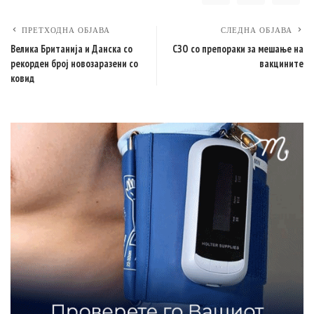
ПРЕТХОДНА ОБЈАВА
СЛЕДНА ОБЈАВА
Велика Британија и Данска со
СЗО со препораки за мешање на
рекорден број новозаразени со
вакцините
ковид