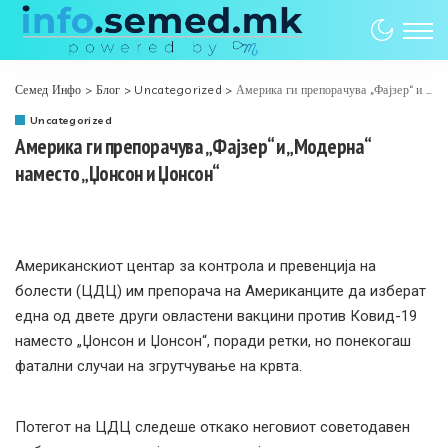
Семед Инфо
>
Блог
>
Uncategorized
>
Америка ги препорачува „Фајзер“ и „Модерна“ наместо „Џонсон и Џонсон“
Uncategorized
Америка ги препорачува „Фајзер“ и „Модерна“
наместо „Џонсон и Џонсон“
Американскиот центар за контрола и превенција на
болести (ЦДЦ) им препорача на Американците да изберат
една од двете други овластени вакцини против Ковид-19
наместо „Џонсон и Џонсон“, поради ретки, но понекогаш
фатални случаи на згрутчување на крвта.
Потегот на ЦДЦ следеше откако неговиот советодавен