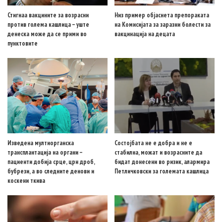
Стигнаа вакцините за возрасни
Низ пример објаснета препораката
против голема кашлица – уште
на Комисијата за заразни болести за
денеска може да се прими во
вакцинација на децата
пунктовите
Изведена мултиорганска
Состојбата не е добра и не е
трансплантација на органи –
стабилна, можат и возрасните да
пациенти добија срце, црн дроб,
бидат донесени во ризик, алармира
бубрези, а во следните денови и
Петличковски за големата кашлица
коскени ткива