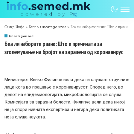
Семед Инфо
>
Блог
>
Uncategorized
>
Беа ли изборите ризик: Што е причината за зголемување на бројот на заразени од коронавирус
Uncategorized
Беа ли изборите ризик: Што е причината за
зголемување на бројот на заразени од коронавирус
Министерот Венко Филипче вели дека ги слушаат стручните
лица кога во прашање е коронавирусот. Според него, во
делот на епидемиологијата, микробиологијата се слуша
Комисијата за заразни болести. Филипче вели дека никој
не ја спори нивната експертиза и негира дека политиката
не ја слуша науката.