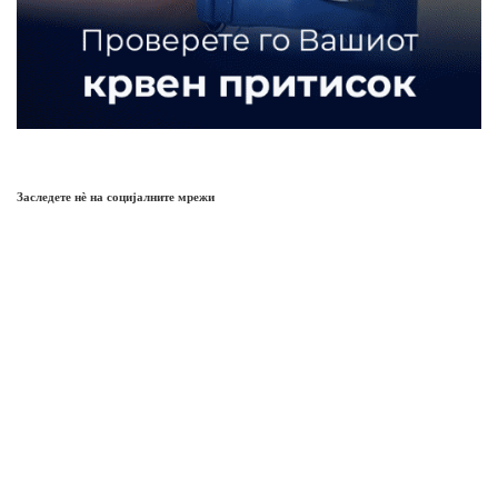
Заследете нѐ на социјалните мрежи