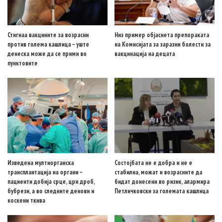
Стигнаа вакцините за возрасни
Низ пример објаснета препораката
против голема кашлица – уште
на Комисијата за заразни болести за
денеска може да се прими во
вакцинација на децата
пунктовите
Изведена мултиорганска
Состојбата не е добра и не е
трансплантација на органи –
стабилна, можат и возрасните да
пациенти добија срце, црн дроб,
бидат донесени во ризик, алармира
бубрези, а во следните денови и
Петличковски за големата кашлица
коскени ткива