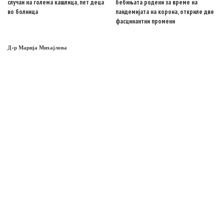
случаи на голема кашлица, пет деца
бебињата родени за време на
во болница
пандемијата на корона, откриле две
фасцинантни промени
Д-р Марија Михајлова