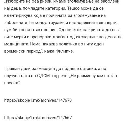
„Изборите не беа ризик, имаме зголемување на заболени
кај деца, помладите категории. Тешко може да се
идентификува која е причината за зголемување на
заболените. Ги консултиураме и надворешните експерти,
сум бил во контакт со нив. Од почеток на кризата до сега
сите мерки и препораки доаѓаат од експертите во делот на
медицината. Нема никаква политика во ниту еден
временски период“, кажа Филипче.
Прашан дали размислува да поднесе оставка, а по
случувањата во СДСМ, тој рече: „Не размислувам во таа
насока“.
https://skopje1.mk/archives/147670
https://skopje1.mk/archives/147667