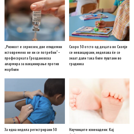
„Ризикот е сериозен, две епидемии
Скоро 50 отсто од децата во Скопје
истовремено не ни се потребни“ –
се невакцирани, неделава ќе се
професорката Гроздановска
знаат дали така биле пуштани во
алармира за вакцинирање против
градинка
морбили
За една недела регистрирани 50
Научниците изненадени: Кај