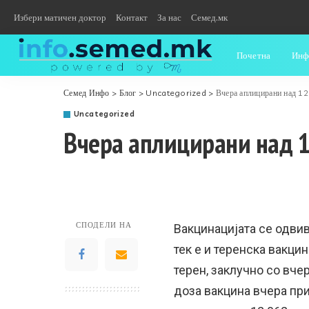
Избери матичен доктор
Контакт
За нас
Семед.мк
Почетна
Инф
Семед Инфо
>
Блог
>
Uncategorized
>
Вчера аплицирани над 12
Uncategorized
Вчера аплицирани над 1
СПОДЕЛИ НА
Вакцинацијата се одвив
тек е и теренска вакци
терен, заклучно со вче
доза вакцина вчера при