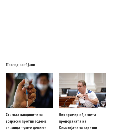
Последни објави
Стигнаа вакцините за
Низ пример објаснета
возрасни против голема
препораката на
кашлица – уште денеска
Комисијата за заразни