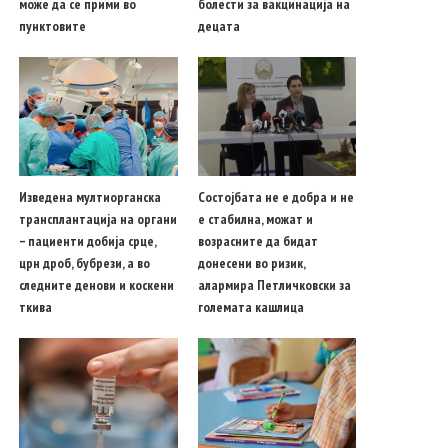
може да се прими во
болести за вакцинација на
пунктовите
децата
Изведена мултиорганска
Состојбата не е добра и не
трансплантација на органи
е стабилна, можат и
– пациенти добија срце,
возрасните да бидат
црн дроб, бубрези, а во
донесени во ризик,
следните денови и коскени
алармира Петличковски за
ткива
големата кашлица