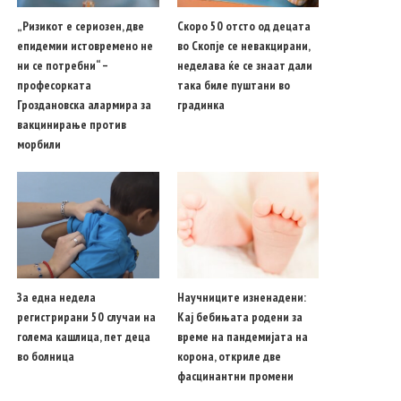
„Ризикот е сериозен, две
Скоро 50 отсто од децата
епидемии истовремено не
во Скопје се невакцирани,
ни се потребни“ –
неделава ќе се знаат дали
професорката
така биле пуштани во
Гроздановска алармира за
градинка
вакцинирање против
морбили
За една недела
Научниците изненадени:
регистрирани 50 случаи на
Кај бебињата родени за
голема кашлица, пет деца
време на пандемијата на
во болница
корона, откриле две
фасцинантни промени