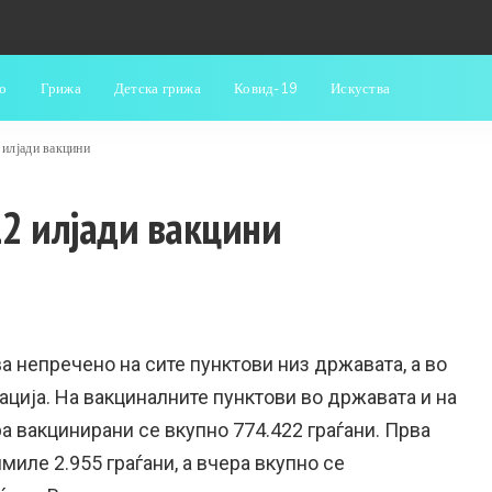
о
Грижа
Детска грижа
Ковид-19
Искуства
 илјади вакцини
2 илјади вакцини
а непречено на сите пунктови низ државата, а во
нација. На вакциналните пунктови во државата и на
ра вакцинирани се вкупно 774.422 граѓани. Прва
миле 2.955 граѓани, а вчера вкупно се