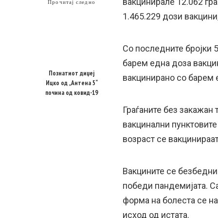
вакцинирале 12.062 гра
Прочитај следно
1.465.229 дози вакцини
Со последните бројки 
барем една доза вакцин
Познатиот диџеј
вакцинирано со барем 
Ицко од „Антена 5“
почина од ковид-19
Граѓаните без закажан 
вакцинални пунктовите
возраст се вакцинираат
Вакцините се безбедни
победи пандемијата. С
форма на болеста се н
исход од истата.