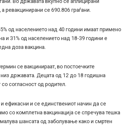
ѓани. Во државата вкупно се аплицирани
, а ревакцинирани се 690.806 граѓани.
55% од населението над 40 години имаат примено
а и 31% од населението над 18-39 години е
една доза вакцина.
термин се вакцинираат, во постоечките
 низ државата. Децата од 12 до 18 годишна
 со согласност од родител.
 и ефикасни и се единствениот начин да се
амо со комплетна вакцинација се спречува тешка
амалува шансата од заболување како и смртен