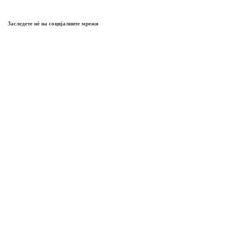
Заследете нѐ на социјалните мрежи