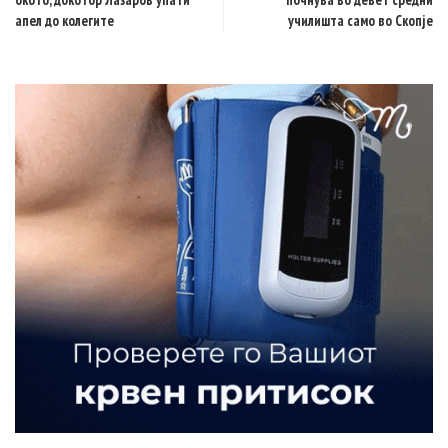
апел до колегите
училишта само во Скопје