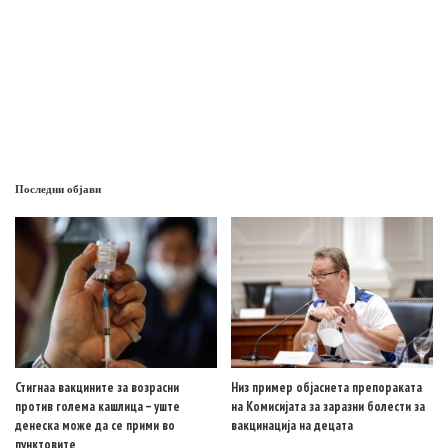
Последни објави
Стигнаа вакцините за возрасни
Низ пример објаснета препораката
против голема кашлица – уште
на Комисијата за заразни болести за
денеска може да се прими во
вакцинација на децата
пунктовите