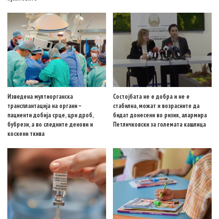
Изведена мултиорганска
Состојбата не е добра и не е
трансплантација на органи –
стабилна, можат и возрасните да
пациенти добија срце, црн дроб,
бидат донесени во ризик, алармира
бубрези, а во следните денови и
Петличковски за големата кашлица
коскени ткива