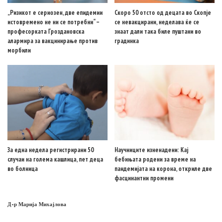
„Ризикот е сериозен, две епидемии
Скоро 50 отсто од децата во Скопје
истовремено не ни се потребни“ –
се невакцирани, неделава ќе се
професорката Гроздановска
знаат дали така биле пуштани во
алармира за вакцинирање против
градинка
морбили
За една недела регистрирани 50
Научниците изненадени: Кај
случаи на голема кашлица, пет деца
бебињата родени за време на
во болница
пандемијата на корона, откриле две
фасцинантни промени
Д-р Марија Михајлова