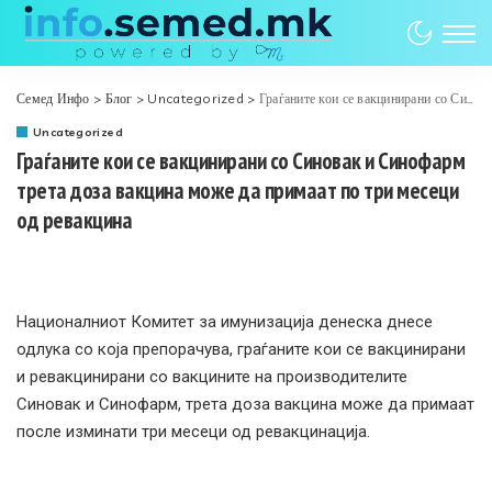
Семед Инфо
>
Блог
>
Uncategorized
>
Граѓаните кои се вакцинирани со Синовак и Синофарм трета доза вакцина може да примаат по три месеци од ревакцина
Uncategorized
Граѓаните кои се вакцинирани со Синовак и Синофарм
трета доза вакцина може да примаат по три месеци
од ревакцина
Националниот Комитет за имунизација денеска днесе
одлука со која препорачува, граѓаните кои се вакцинирани
и ревакцинирани со вакцините на производителите
Синовак и Синофарм, трета доза вакцина може да примаат
после изминати три месеци од ревакцинација.