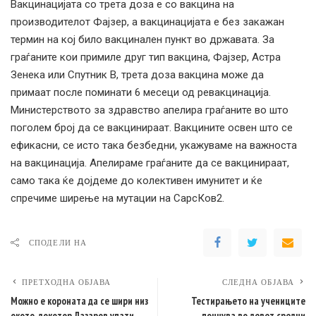
Вакцинацијата со трета доза е со вакцина на
производителот Фајзер, а вакцинацијата е без закажан
термин на кој било вакцинален пункт во државата. За
граѓаните кои примиле друг тип вакцина, Фајзер, Астра
Зенека или Спутник В, трета доза вакцина може да
примаат после поминати 6 месеци од ревакцинација.
Министерството за здравство апелира граѓаните во што
поголем број да се вакцинираат. Вакцините освен што се
ефикасни, се исто така безбедни, укажуваме на важноста
на вакцинација. Апелираме граѓаните да се вакцинираат,
само така ќе дојдеме до колективен имунитет и ќе
спречиме ширење на мутации на СарсКов2.
СПОДЕЛИ НА
ПРЕТХОДНА ОБЈАВА
СЛЕДНА ОБЈАВА
Можно е короната да се шири низ
Тестирањето на учениците
окото, докотор Лазаров упати
почнува во девет средни