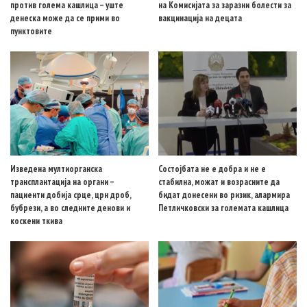
против голема кашлица – уште
на Комисијата за заразни болести за
денеска може да се прими во
вакцинација на децата
пунктовите
Изведена мултиорганска
Состојбата не е добра и не е
трансплантација на органи –
стабилна, можат и возрасните да
пациенти добија срце, црн дроб,
бидат донесени во ризик, алармира
бубрези, а во следните денови и
Петличковски за големата кашлица
коскени ткива