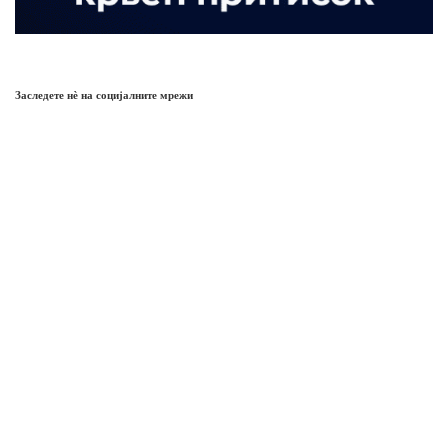
Заследете нѐ на социјалните мрежи