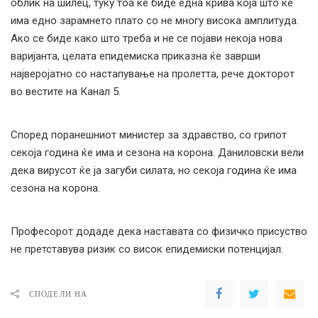
облик на шилец, туку тоа ќе биде една крива која што ќе
има едно зарамнето плато со не многу висока амплитуда.
Ако се биде како што треба и не се појави некоја нова
варијанта, целата епидемиска приказна ќе заврши
најверојатно со настапување на пролетта, рече докторот
во вестите на Канал 5.
Според поранешниот министер за здравство, со грипот
секоја година ќе има и сезона на корона. Даниловски вели
дека вирусот ќе ја загуби силата, но секоја година ќе има
сезона на корона.
Професорот додаде дека наставата со физичко присуство
не претставува ризик со висок епидемиски потенцијал.
СПОДЕЛИ НА