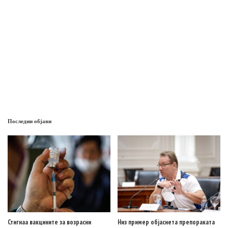
Последни објави
Стигнаа вакцините за возрасни
Низ пример објаснета препораката