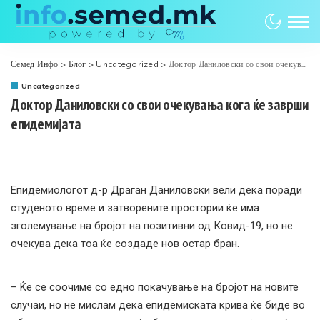
Семед Инфо
>
Блог
>
Uncategorized
>
Доктор Даниловски со свои очекувања кога ќе заврши епидемијата
Uncategorized
Доктор Даниловски со свои очекувања кога ќе заврши
епидемијата
Епидемиологот д-р Драган Даниловски вели дека поради
студеното време и затворените простории ќе има
зголемување на бројот на позитивни од Ковид-19, но не
очекува дека тоа ќе создаде нов остар бран.
– Ќе се соочиме со едно покачување на бројот на новите
случаи, но не мислам дека епидемиската крива ќе биде во