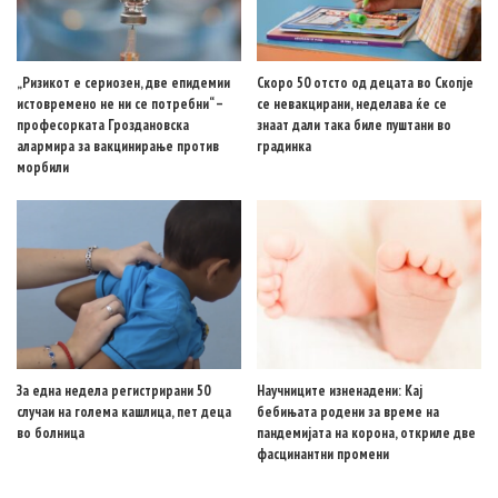
„Ризикот е сериозен, две епидемии
Скоро 50 отсто од децата во Скопје
истовремено не ни се потребни“ –
се невакцирани, неделава ќе се
професорката Гроздановска
знаат дали така биле пуштани во
алармира за вакцинирање против
градинка
морбили
За една недела регистрирани 50
Научниците изненадени: Кај
случаи на голема кашлица, пет деца
бебињата родени за време на
во болница
пандемијата на корона, откриле две
фасцинантни промени