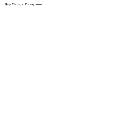
Д-р Марија Михајлова