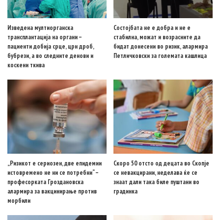
Изведена мултиорганска
Состојбата не е добра и не е
трансплантација на органи –
стабилна, можат и возрасните да
пациенти добија срце, црн дроб,
бидат донесени во ризик, алармира
бубрези, а во следните денови и
Петличковски за големата кашлица
коскени ткива
„Ризикот е сериозен, две епидемии
Скоро 50 отсто од децата во Скопје
истовремено не ни се потребни“ –
се невакцирани, неделава ќе се
професорката Гроздановска
знаат дали така биле пуштани во
алармира за вакцинирање против
градинка
морбили