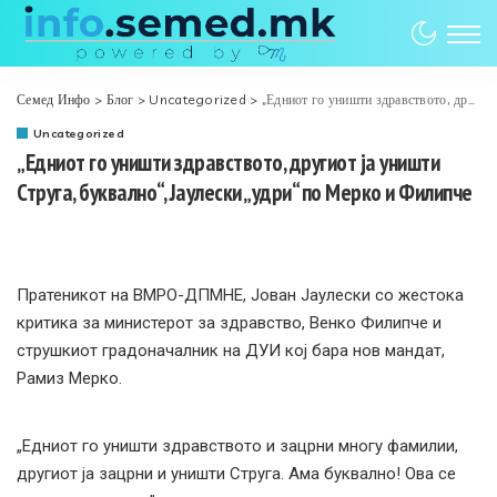
Семед Инфо
>
Блог
>
Uncategorized
>
„Едниот го уништи здравството, другиот ја уништи Струга, буквално“, Јаулески „удри“ по Мерко и Филипче
Uncategorized
„Едниот го уништи здравството, другиот ја уништи
Струга, буквално“, Јаулески „удри“ по Мерко и Филипче
Пратеникот на ВМРО-ДПМНЕ, Јован Јаулески со жестока
критика за министерот за здравство, Венко Филипче и
струшкиот градоначалник на ДУИ кој бара нов мандат,
Рамиз Мерко.
„Едниот го уништи здравството и зацрни многу фамилии,
другиот ја зацрни и уништи Струга. Ама буквално! Ова се