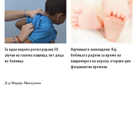
За една недела регистрирани 50
Научниците изненадени: Кај
случаи на голема кашлица, пет деца
бебињата родени за време на
во болница
пандемијата на корона, откриле две
фасцинантни промени
Д-р Марија Михајлова