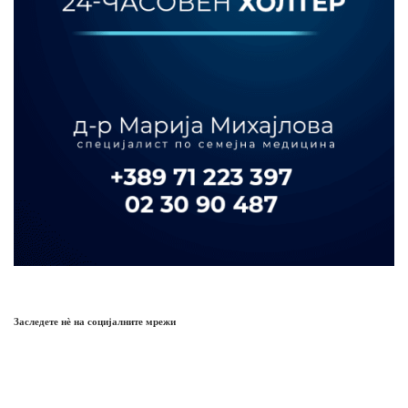
Заследете нѐ на социјалните мрежи