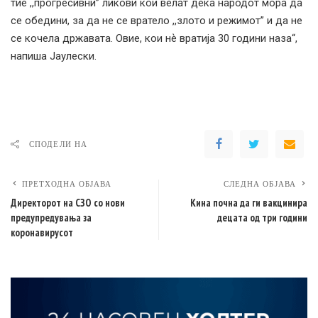
тие ,,прогресивни” ликови кои велат дека народот мора да
се обедини, за да не се вратело ,,злото и режимот” и да не
се кочела државата. Овие, кои нѐ вратија 30 години наза“,
напиша Јаулески.
СПОДЕЛИ НА
ПРЕТХОДНА ОБЈАВА
СЛЕДНА ОБЈАВА
Директорот на СЗО со нови
Кина почна да ги вакцинира
предупредувања за
децата од три години
коронавирусот