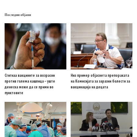
Последни објави
Стигнаа вакцините за возрасни
Низ пример објаснета препораката
против голема кашлица – уште
на Комисијата за заразни болести за
денеска може да се прими во
вакцинација на децата
пунктовите