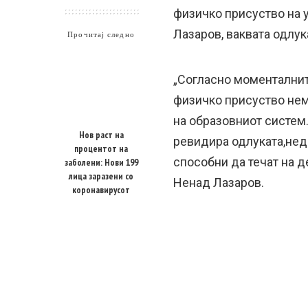
физичко присуство на 
Лазаров, ваквата одлук
Прочитај следно
„Согласно моменталнит
физичко присуство нем
на образовниот систем.
Нов раст на
ревидира одлуката,нед
процентот на
способни да течат на д
заболени: Нови 199
лица заразени со
Ненад Лазаров.
коронавирусот