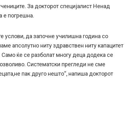
учениците. За докторот специјалист Ненад
а е погрешна.
е услови, да започне училишна година со
аме апсолутно ниту здравствен ниту капацитет
 Само ќе се разболат многу деца додека се
озволиво. Систематски прегледи не сме
ецата,не пак друго нешто“, напиша докторот