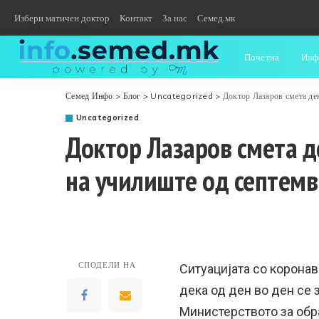
Избери матичен доктор
Контакт
За нас
Семед.мк
Почетна
Инф
Семед Инфо
>
Блог
>
Uncategorized
>
Доктор Лазаров смета дек
Uncategorized
Доктор Лазаров смета д
на училиште од септемв
СПОДЕЛИ НА
Ситуацијата со коронав
дека од ден во ден се 
Министерството за обр