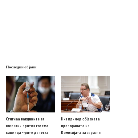
Последни објави
Стигнаа вакцините за
Низ пример објаснета
возрасни против голема
препораката на
кашлица – уште денеска
Комисијата за заразни