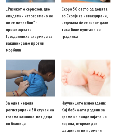
„Ризикот е сериозен, две
Скоро 50 отсто од децата
епидемии истовремено не
во Скопје се невакцирани,
ни се потребни“ –
неделава ќе се знаат дали
професорката
така биле пуштани во
Гроздановска алармира за
градинка
вакцинирање против
морбили
За една недела
Научниците изненадени:
регистрирани 50 случаи на
Кај бебињата родени за
голема кашлица, пет деца
време на пандемијата на
во болница
корона, откриле две
фасцинантни промени