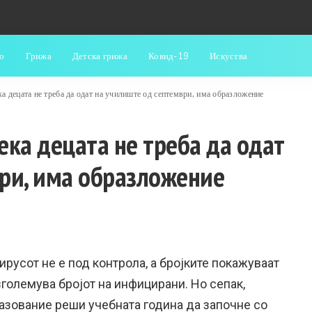
о
Грижа
Детска грижа
Ковид-19
Искуства
а децата не треба да одат на училиште од септември, има образложение
ека децата не треба да одат
ри, има образложение
ирусот не е под контрола, а бројките покажуваат
зголемува бројот на инфицирани. Но сепак,
азование реши учебната година да започне со