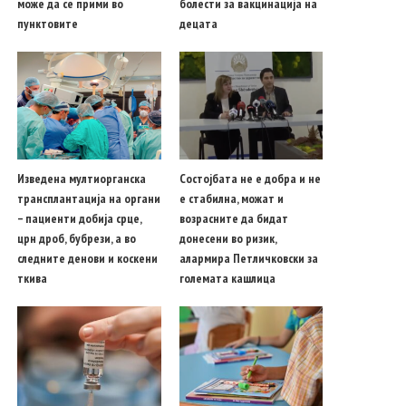
може да се прими во
болести за вакцинација на
пунктовите
децата
Изведена мултиорганска
Состојбата не е добра и не
трансплантација на органи
е стабилна, можат и
– пациенти добија срце,
возрасните да бидат
црн дроб, бубрези, а во
донесени во ризик,
следните денови и коскени
алармира Петличковски за
ткива
големата кашлица