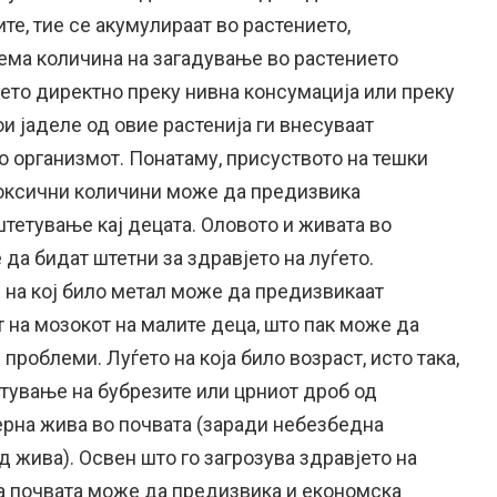
те, тие се акумулираат во растението,
ема количина на загадување во растението
ѓето директно преку нивна консумација или преку
и јаделе од овие растенија ги внесуваат
о организмот. Понатаму, присуството на тешки
токсични количини може да предизвика
тетување кај децата. Оловото и живата во
 да бидат штетни за здравјето на луѓето.
 на кој било метал може да предизвикаат
 на мозокот на малите деца, што пак може да
роблеми. Луѓето на која било возраст, исто така,
тување на бубрезите или црниот дроб од
рна жива во почвата (заради небезбедна
д жива). Освен што го загрозува здравјето на
на почвата може да предизвика и економска