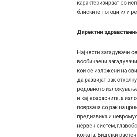
карактеризираат со ис
блиските потоци или ре
Директни здравствени
Најчести загадувачи с
вообичаени загадувачи 
кои се изложени на ов
да развијат рак отколку
редовното изложување 
и кај возрасните, а из
поврзана со рак на црн
предизвика и невромус
нервен систем, главобо
кожата. Бидејќи растен