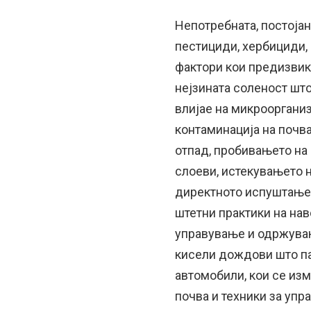
Непотребната, постојан
пестициди, хербициди, 
фактори кои предизвик
нејзината соленост што
влијае на микрооргани
контаминација на почв
отпад, пробивањето на
слоеви, истекувањето 
директното испуштање 
штетни практики на на
управување и одржувањ
кисели дождови што па
автомобили, кои се из
почва и техники за упр