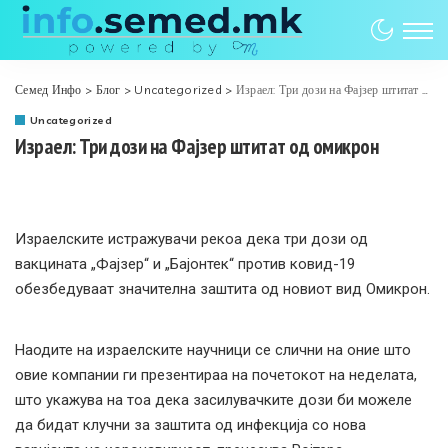
Семед Инфо
>
Блог
>
Uncategorized
>
Израел: Три дози на Фајзер штитат од омикрон
Uncategorized
Израел: Три дози на Фајзер штитат од омикрон
Израелските истражувачи рекоа дека три дози од
вакцината „Фајзер“ и „Бајонтек“ против ковид-19
обезбедуваат значителна заштита од новиот вид Омикрон.
Наодите на израелските научници се слични на оние што
овие компании ги презентираа на почетокот на неделата,
што укажува на тоа дека засилувачките дози би можеле
да бидат клучни за заштита од инфекција со нова