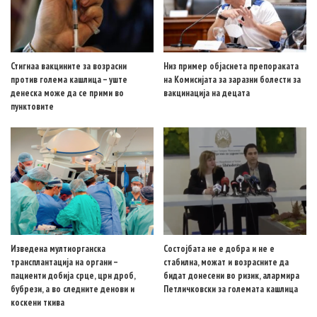
Стигнаа вакцините за возрасни
Низ пример објаснета препораката
против голема кашлица – уште
на Комисијата за заразни болести за
денеска може да се прими во
вакцинација на децата
пунктовите
Изведена мултиорганска
Состојбата не е добра и не е
трансплантација на органи –
стабилна, можат и возрасните да
пациенти добија срце, црн дроб,
бидат донесени во ризик, алармира
бубрези, а во следните денови и
Петличковски за големата кашлица
коскени ткива