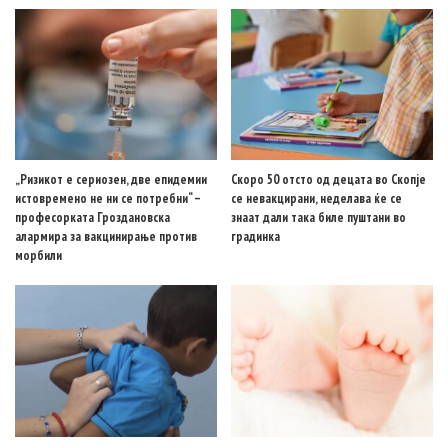
„Ризикот е сериозен, две епидемии
Скоро 50 отсто од децата во Скопје
истовремено не ни се потребни“ –
се невакцирани, неделава ќе се
професорката Гроздановска
знаат дали така биле пуштани во
алармира за вакцинирање против
градинка
морбили