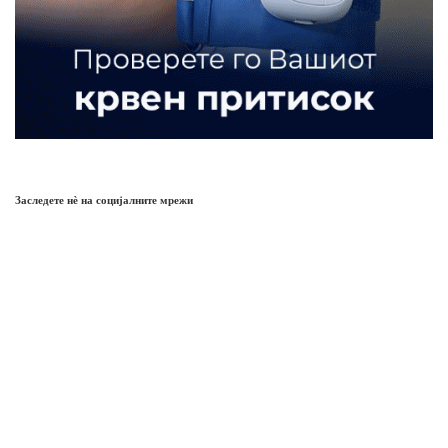
Заследете нѐ на социјалните мрежи