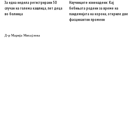
За една недела регистрирани 50
Научниците изненадени: Кај
случаи на голема кашлица, пет деца
бебињата родени за време на
во болница
пандемијата на корона, откриле две
фасцинантни промени
Д-р Марија Михајлова