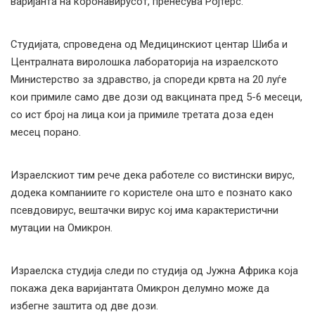
варијанта на коронавирусот, пренесува Ројтерс.
Студијата, спроведена од Медицинскиот центар Шиба и
Централната виролошка лабораторија на израелското
Министерство за здравство, ја спореди крвта на 20 луѓе
кои примиле само две дози од вакцината пред 5-6 месеци,
со ист број на лица кои ја примиле третата доза еден
месец порано.
Израелскиот тим рече дека работеле со вистински вирус,
додека компаниите го користеле она што е познато како
псевдовирус, вештачки вирус кој има карактеристични
мутации на Омикрон.
Израелска студија следи по студија од Јужна Африка која
покажа дека варијантата Омикрон делумно може да
избегне заштита од две дози.