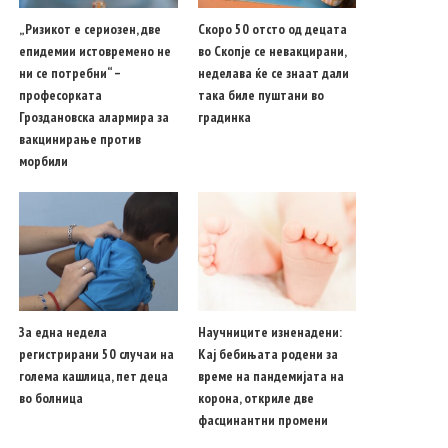
„Ризикот е сериозен, две
Скоро 50 отсто од децата
епидемии истовремено не
во Скопје се невакцирани,
ни се потребни“ –
неделава ќе се знаат дали
професорката
така биле пуштани во
Гроздановска алармира за
градинка
вакцинирање против
морбили
За една недела
Научниците изненадени:
регистрирани 50 случаи на
Кај бебињата родени за
голема кашлица, пет деца
време на пандемијата на
во болница
корона, откриле две
фасцинантни промени