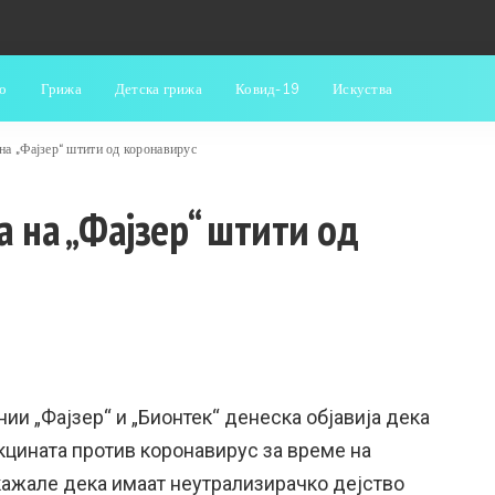
о
Грижа
Детска грижа
Ковид-19
Искуства
на „Фајзер“ штити од коронавирус
 на „Фајзер“ штити од
и „Фајзер“ и „Бионтек“ денеска објавија дека
кцината против коронавирус за време на
кажале дека имаат неутрализирачко дејство