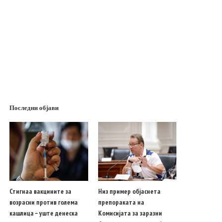
Последни објави
Стигнаа вакцините за
Низ пример објаснета
возрасни против голема
препораката на
кашлица – уште денеска
Комисијата за заразни