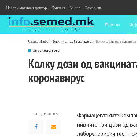
Избери матичен доктор
Контакт
За нас
Семед.мк
Почетна
Инф
Семед Инфо
>
Блог
>
Uncategorized
>
Колку дози од вакцината 
Uncategorized
Колку дози од вакцината
коронавирус
СПОДЕЛИ НА
Фармацевтските компани
нивните три дози од ва
лабораториски тест по