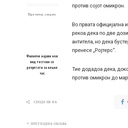
против сојот омикрон.
Прочитај следно
Во првата официјална и
рекоа дека по две доз
антитела, но дека буст
пренесе „Ројтерс“.
Филипче најави нов
вид тестови со
резултати за нецел
Тие додадоа дека, доко
час
против омикрон до мар
СПОДЕЛИ НА
ПРЕТХОДНА ОБЈАВА