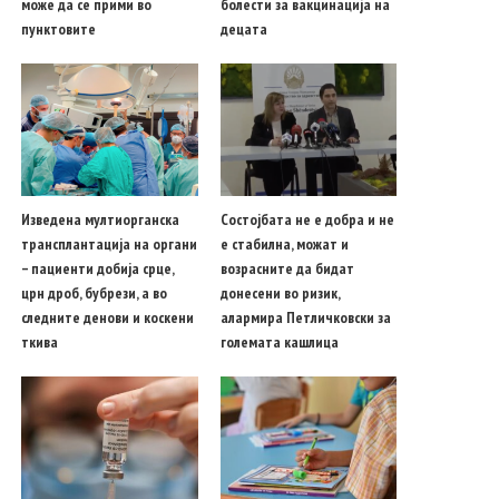
може да се прими во
болести за вакцинација на
пунктовите
децата
Изведена мултиорганска
Состојбата не е добра и не
трансплантација на органи
е стабилна, можат и
– пациенти добија срце,
возрасните да бидат
црн дроб, бубрези, а во
донесени во ризик,
следните денови и коскени
алармира Петличковски за
ткива
големата кашлица