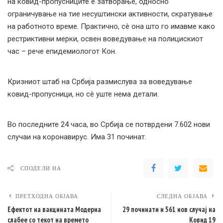
на ковид-пропусниците е затворање, односно
ограничување на тие несуштински активности, скратување
на работното време. Практично, сè она што го имавме како
рестриктивни мерки, освен воведување на полицискиот
час – рече епидемиологот Кон.
Кризниот штаб на Србија размислува за воведување
ковид-пропусници, но сè уште нема детали.
Во последните 24 часа, во Србија се потврдени 7.602 нови
случаи на коронавирус. Има 31 починат.
СПОДЕЛИ НА
ПРЕТХОДНА ОБЈАВА
СЛЕДНА ОБЈАВА
Eфектот на вакцината Модерна
29 починати и 561 нов случај на
слабее со текот на времето
Ковид 19