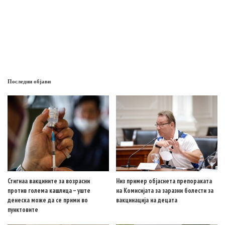
Последни објави
Стигнаа вакцините за возрасни
Низ пример објаснета препораката
против голема кашлица – уште
на Комисијата за заразни болести за
денеска може да се прими во
вакцинација на децата
пунктовите