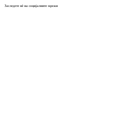
Заследете нѐ на социјалните мрежи