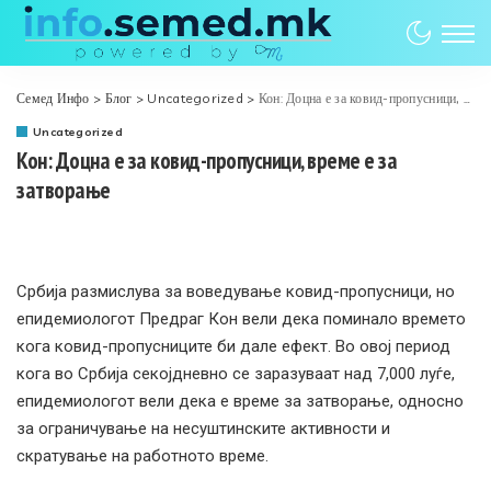
Семед Инфо
>
Блог
>
Uncategorized
>
Кон: Доцна е за ковид-пропусници, време е за затворање
Uncategorized
Кон: Доцна е за ковид-пропусници, време е за
затворање
Србија размислува за воведување ковид-пропусници, но
епидемиологот Предраг Кон вели дека поминало времето
кога ковид-пропусниците би дале ефект. Во овој период
кога во Србија секојдневно се заразуваат над 7,000 луѓе,
епидемиологот вели дека е време за затворање, односно
за ограничување на несуштинските активности и
скратување на работното време.