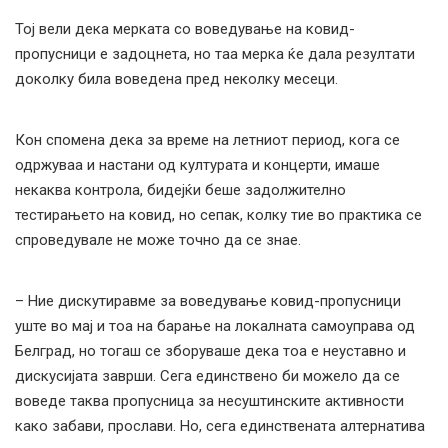
Тој вели дека мерката со воведување на ковид-
пропусници е задоцнета, но таа мерка ќе дала резултати
доколку била воведена пред неколку месеци.
Кон спомена дека за време на летниот период, кога се
одржуваа и настани од културата и концерти, имаше
некаква контрола, бидејќи беше задолжително
тестирањето на ковид, но сепак, колку тие во практика се
спроведувале не може точно да се знае.
– Ние дискутиравме за воведување ковид-пропусници
уште во мај и тоа на барање на локалната самоуправа од
Белград, но тогаш се зборуваше дека тоа е неуставно и
дискусијата заврши. Сега единствено би можело да се
воведе таква пропусница за несуштинските активности
како забави, прослави. Но, сега единствената алтернатива