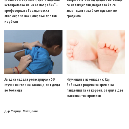
истовремено не ни се потребни“ –
се невакцирани, неделава ќе се
професорката Гроздановска
знаат дали така биле пуштани во
алармира за вакцинирање против
градинка
морбили
За една недела регистрирани 50
Научниците изненадени: Кај
случаи на голема кашлица, пет деца
бебињата родени за време на
во болница
пандемијата на корона, откриле две
фасцинантни промени
Д-р Марија Михајлова