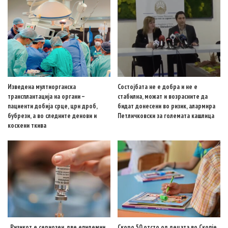
Изведена мултиорганска
Состојбата не е добра и не е
трансплантација на органи –
стабилна, можат и возрасните да
пациенти добија срце, црн дроб,
бидат донесени во ризик, алармира
бубрези, а во следните денови и
Петличковски за големата кашлица
коскени ткива
„Ризикот е сериозен, две епидемии
Скоро 50 отсто од децата во Скопје