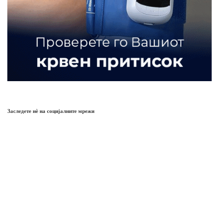
Заследете нѐ на социјалните мрежи