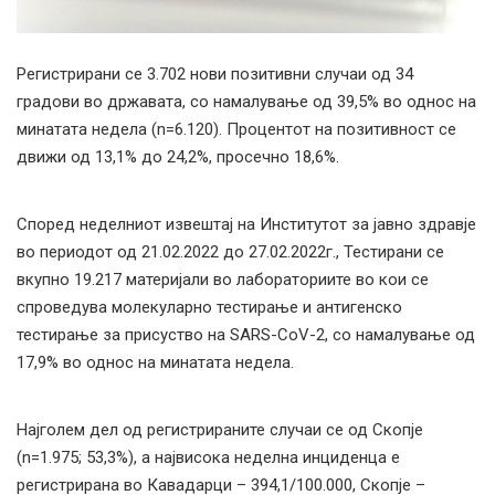
Регистрирани сe 3.702 нови позитивни случаи од 34
градови во државата, со намалување од 39,5% во однос на
минатата недела (n=6.120). Процентот на позитивност се
движи од 13,1% до 24,2%, просечно 18,6%.
Според неделниот извештај на Институтот за јавно здравје
во периодот од 21.02.2022 до 27.02.2022г., Тестирани се
вкупно 19.217 материјали во лабораториите во кои се
спроведува молекуларно тестирање и антигенско
тестирање за присуство на SARS-CoV-2, со намалување од
17,9% во однос на минатата недела.
Најголем дел од регистрираните случаи се од Скопје
(n=1.975; 53,3%), а највисока неделна инциденца е
регистрирана во Кавадарци – 394,1/100.000, Скопје –