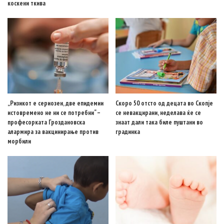
коскени ткива
„Ризикот е сериозен, две епидемии
Скоро 50 отсто од децата во Скопје
истовремено не ни се потребни“ –
се невакцирани, неделава ќе се
професорката Гроздановска
знаат дали така биле пуштани во
алармира за вакцинирање против
градинка
морбили