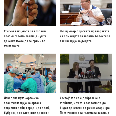
Стигнаа вакцините за возрасни
Низ пример објаснета препораката
против голема кашлица – уште
на Комисијата за заразни болести за
денеска може да се прими во
вакцинација на децата
пунктовите
Изведена мултиорганска
Состојбата не е добра и не е
трансплантација на органи –
стабилна, можат и возрасните да
пациенти добија срце, црн дроб,
бидат донесени во ризик, алармира
бубрези, а во следните денови и
Петличковски за големата кашлица