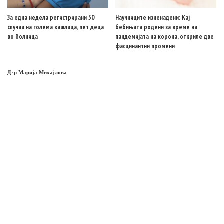
За една недела регистрирани 50
Научниците изненадени: Кај
случаи на голема кашлица, пет деца
бебињата родени за време на
во болница
пандемијата на корона, откриле две
фасцинантни промени
Д-р Марија Михајлова