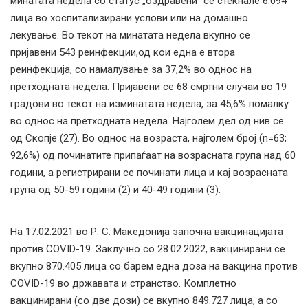
минатата недела со статус „оздравени“ се стекнале 6.094
лица во хоспитализирани услови или на домашно
лекување. Во текот на минатата недела вкупно се
пријавени 543 реинфекции,од кои една е втора
реинфекција, со намалување за 37,2% во однос на
претходната недела. Пријавени се 68 смртни случаи во 19
градови во текот на изминатата недела, за 45,6% помалку
во однос на претходната недела. Најголем дел од нив се
од Скопје (27). Во однос на возраста, најголем број (n=63;
92,6%) од починатите припаѓаат на возрасната група над 60
години, а регистрирани се починати лица и кај возрасната
група од 50-59 години (2) и 40-49 години (3).
На 17.02.2021 во Р. С. Македонија започна вакцинацијата
против COVID-19. Заклучно со 28.02.2022, вакцинирани се
вкупно 870.405 лица со барем една доза на вакцина против
COVID-19 во државата и странство. Комплетно
вакцинирани (со две дози) се вкупно 849.727 лица, а со