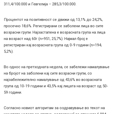
311,4/100.000 и Гевгелија – 285,3/100.000.
Процентот на позитивност се движи од 13,1% до 24,2%,
просечно 18,6%. Регистрирани се заболени лица во сите
возрасни групи. Најзастапена е возрасната група на лица
на возраст над 60г (n=951, 25,7%). Најмал број е
регистриран кај возрасната група од 0-9 години (n=194;
5,2%).
Во однос на претходната недела, се забележи намалување
на бројот на заболени кај сите возрасни групи, со
најзабележително намалување од 43,6% во возрасната
група од 10-19 години и 43,5% кај лицата на возраст од 50-
59 години.
Согласно новиот алгоритам за оздравување во текот на