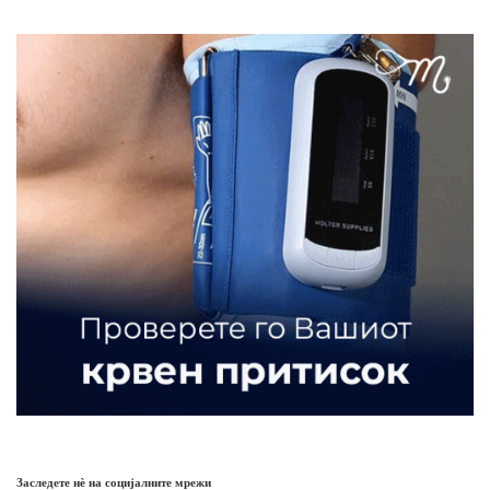
Заследете нѐ на социјалните мрежи