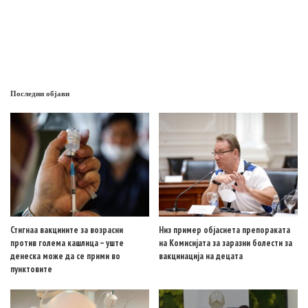
Последни објави
Стигнаа вакцините за возрасни
Низ пример објаснета препораката
против голема кашлица – уште
на Комисијата за заразни болести за
денеска може да се прими во
вакцинација на децата
пунктовите