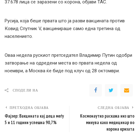
37.678 лица се заразени со корона, објави ТАС.
Русија, која беше првата што ја разви вакцината против
Ковид Спутник V, вакцинираше само една третина од
населението.
Оваа недела рускиот претседател Владимир Путин одобри
затворање на одредени места во првата недела од
ноември, а Москва ќе биде под клуч од 28 октомври.
СПОДЕЛИ НА
ПРЕТХОДНА ОБЈАВА
СЛЕДНА ОБЈАВА
Фајзер: Вакцината кај деца меѓу
Космонаутко раскажа низ што
5 и 11 години успешна 90,7%
минува како медицинар во
корона кризата