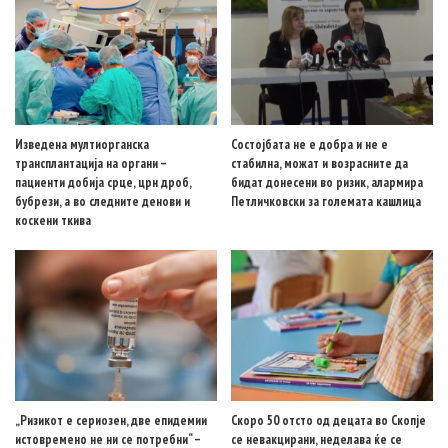
Изведена мултиорганска
Состојбата не е добра и не е
трансплантација на органи –
стабилна, можат и возрасните да
пациенти добија срце, црн дроб,
бидат донесени во ризик, алармира
бубрези, а во следните денови и
Петличковски за големата кашлица
коскени ткива
„Ризикот е сериозен, две епидемии
Скоро 50 отсто од децата во Скопје
истовремено не ни се потребни“ –
се невакцирани, неделава ќе се