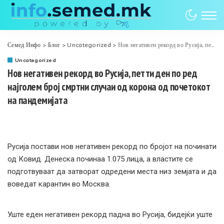
Семед Инфо
>
Блог
>
Uncategorized
>
Нов негативен рекорд во Русија, петти ден по ред најголем број смртни случаи од корона од почетокот на пандемијата
Uncategorized
Нов негативен рекорд во Русија, петти ден по ред
најголем број смртни случаи од корона од почетокот
на пандемијата
Русија постави нов негативен рекорд по бројот на починати
од Ковид. Денеска починаа 1.075 лица, а властите се
подготвуваат да затворат одредени места низ земјата и да
воведат карантин во Москва.
Уште еден негативен рекорд падна во Русија, бидејќи уште