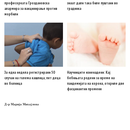
професорката Гроздановска
знаат дали така биле пуштани во
алармира за вакцинирање против
градинка
морбили
За една недела регистрирани 50
Научниците изненадени: Кај
случаи на голема кашлица, пет деца
бебињата родени за време на
во болница
пандемијата на корона, откриле две
фасцинантни промени
Д-р Марија Михајлова