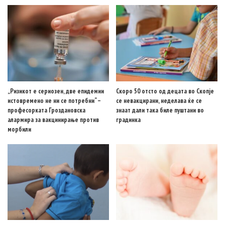
„Ризикот е сериозен, две епидемии
Скоро 50 отсто од децата во Скопје
истовремено не ни се потребни“ –
се невакцирани, неделава ќе се
професорката Гроздановска
знаат дали така биле пуштани во
алармира за вакцинирање против
градинка
морбили