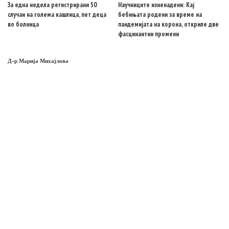
За една недела регистрирани 50
Научниците изненадени: Кај
случаи на голема кашлица, пет деца
бебињата родени за време на
во болница
пандемијата на корона, откриле две
фасцинантни промени
Д-р Марија Михајлова