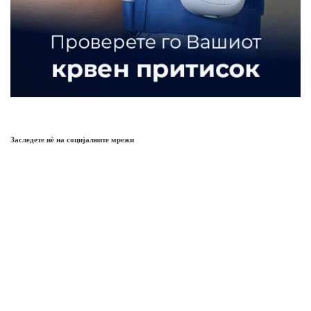
Заследете нѐ на социјалните мрежи