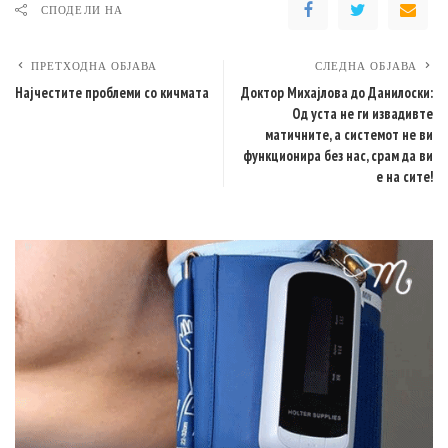
СПОДЕЛИ НА
ПРЕТХОДНА ОБЈАВА
СЛЕДНА ОБЈАВА
Најчестите проблеми со кичмата
Доктор Михајлова до Данилоски:
Од уста не ги извадивте
матичните, а системот не ви
функционира без нас, срам да ви
е на сите!