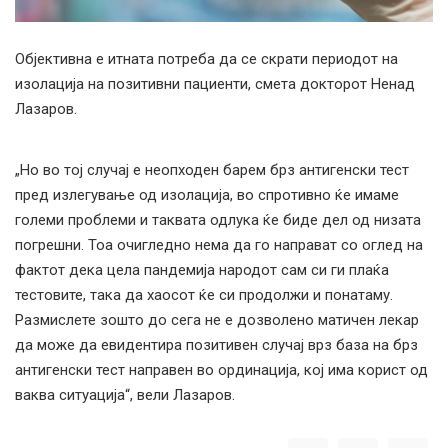
Објективна е итната потреба да се скрати периодот на
изолација на позитивни пациенти, смета докторот Ненад
Лазаров.
„Но во тој случај е неопходен барем брз антигенски тест
пред излегување од изолација, во спротивно ќе имаме
големи проблеми и таквата одлука ќе биде дел од низата
погрешни. Тоа очигледно нема да го направат со оглед на
фактот дека цела пандемија народот сам си ги плаќа
тестовите, така да хаосот ќе си продолжи и понатаму.
Размислете зошто до сега не е дозволено матичен лекар
да може да евидентира позитивен случај врз база на брз
антигенски тест направен во ординација, кој има корист од
ваква ситуација“, вели Лазаров.