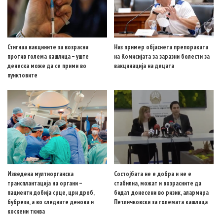
Стигнаа вакцините за возрасни
Низ пример објаснета препораката
против голема кашлица – уште
на Комисијата за заразни болести за
денеска може да се прими во
вакцинација на децата
пунктовите
Изведена мултиорганска
Состојбата не е добра и не е
трансплантација на органи –
стабилна, можат и возрасните да
пациенти добија срце, црн дроб,
бидат донесени во ризик, алармира
бубрези, а во следните денови и
Петличковски за големата кашлица
коскени ткива