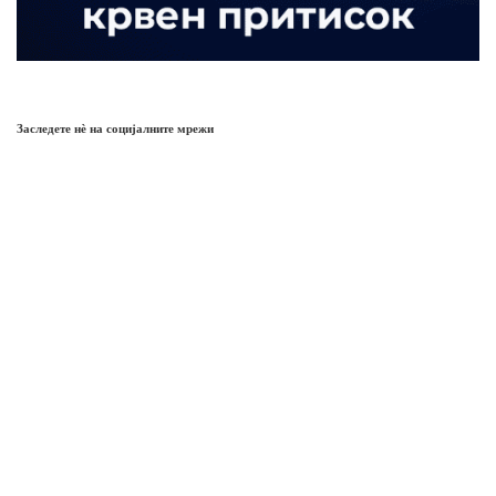
Заследете нѐ на социјалните мрежи