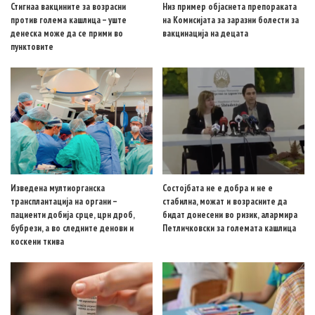
Стигнаа вакцините за возрасни
Низ пример објаснета препораката
против голема кашлица – уште
на Комисијата за заразни болести за
денеска може да се прими во
вакцинација на децата
пунктовите
Изведена мултиорганска
Состојбата не е добра и не е
трансплантација на органи –
стабилна, можат и возрасните да
пациенти добија срце, црн дроб,
бидат донесени во ризик, алармира
бубрези, а во следните денови и
Петличковски за големата кашлица
коскени ткива