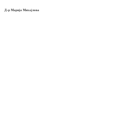
Д-р Марија Михајлова