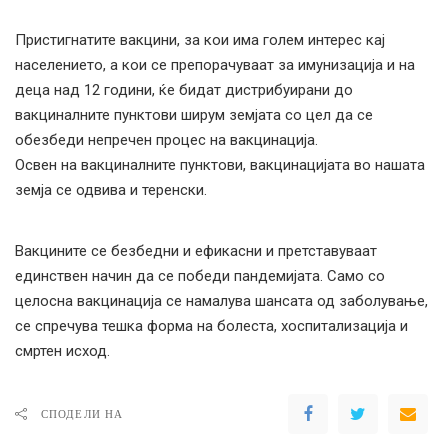
Пристигнатите вакцини, за кои има голем интерес кај
населението, а кои се препорачуваат за имунизација и на
деца над 12 години, ќе бидат дистрибуирани до
вакциналните пунктови ширум земјата со цел да се
обезбеди непречен процес на вакцинација.
Освен на вакциналните пунктови, вакцинацијата во нашата
земја се одвива и теренски.
Вакцините се безбедни и ефикасни и претставуваат
единствен начин да се победи пандемијата. Само со
целосна вакцинација се намалува шансата од заболување,
се спречува тешка форма на болеста, хоспитализација и
смртен исход.
СПОДЕЛИ НА