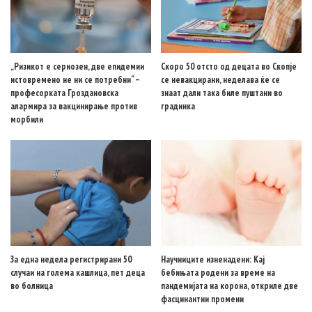
„Ризикот е сериозен, две епидемии
Скоро 50 отсто од децата во Скопје
истовремено не ни се потребни“ –
се невакцирани, неделава ќе се
професорката Гроздановска
знаат дали така биле пуштани во
алармира за вакцинирање против
градинка
морбили
За една недела регистрирани 50
Научниците изненадени: Кај
случаи на голема кашлица, пет деца
бебињата родени за време на
во болница
пандемијата на корона, откриле две
фасцинантни промени