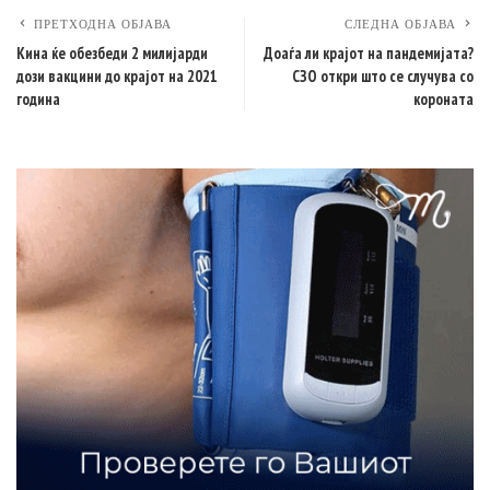
ПРЕТХОДНА ОБЈАВА
СЛЕДНА ОБЈАВА
Кина ќе обезбеди 2 милијарди
Доаѓа ли крајот на пандемијата?
дози вакцини до крајот на 2021
СЗО откри што се случува со
година
короната