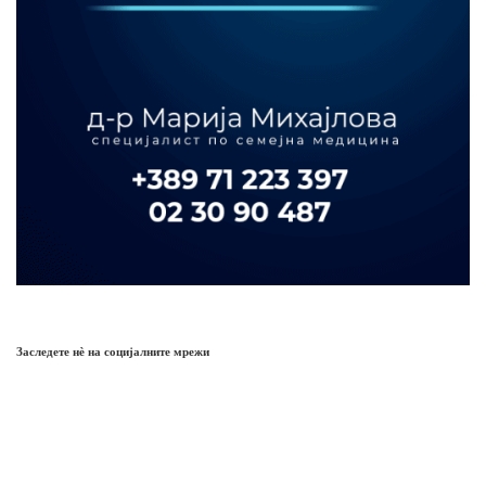
Заследете нѐ на социјалните мрежи