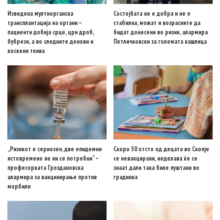
Изведена мултиорганска
Состојбата не е добра и не е
трансплантација на органи –
стабилна, можат и возрасните да
пациенти добија срце, црн дроб,
бидат донесени во ризик, алармира
бубрези, а во следните денови и
Петличковски за големата кашлица
коскени ткива
„Ризикот е сериозен, две епидемии
Скоро 50 отсто од децата во Скопје
истовремено не ни се потребни“ –
се невакцирани, неделава ќе се
професорката Гроздановска
знаат дали така биле пуштани во
алармира за вакцинирање против
градинка
морбили