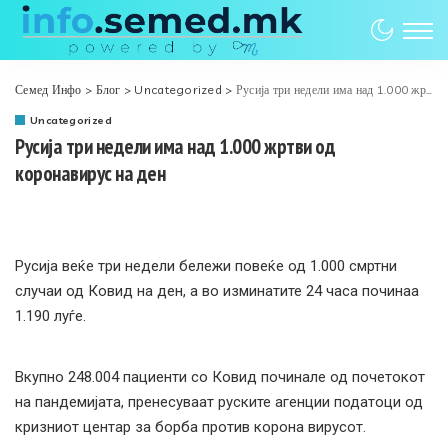
Семед Инфо
>
Блог
>
Uncategorized
>
Русија три недели има над 1.000 жртви од коронавирус на ден
Uncategorized
Русија три недели има над 1.000 жртви од
коронавирус на ден
Русија веќе три недели бележи повеќе од 1.000 смртни
случаи од Ковид на ден, а во изминатите 24 часа починаа
1.190 луѓе.
Вкупно 248.004 пациенти со Ковид починале од почетокот
на пандемијата, пренесуваат руските агенции податоци од
кризниот центар за борба против корона вирусот.