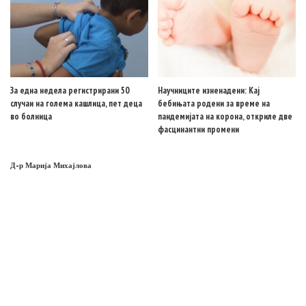
За една недела регистрирани 50
Научниците изненадени: Кај
случаи на голема кашлица, пет деца
бебињата родени за време на
во болница
пандемијата на корона, откриле две
фасцинантни промени
Д-р Марија Михајлова