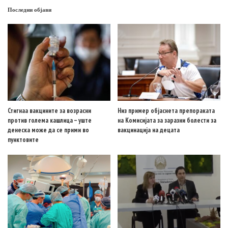
Последни објави
Стигнаа вакцините за возрасни
Низ пример објаснета препораката
против голема кашлица – уште
на Комисијата за заразни болести за
денеска може да се прими во
вакцинација на децата
пунктовите