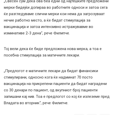
„Свесен сум дека ова беа едни од најтешките предложени
мерки бидејќи допираа во работните односи и затоа сега
ќе разгледуваме слични мерки кои нема да загрозуваат
нечие работно место, а ќе бидат стимулација за
вакцинација и затоа интензивно истражувавме во
изминативе 2-3 дена“, рече Филипче.
Тој вели дека ќе биде предложена нова мерка, а тоа е
посебна стимулација за матичните лекари.
„Предлогот е матичните лекари да бидат финансики
стимулирани, односно кога ќе надминат 70 посто
вакцинација на прикрепени пациенти да бидат наградени
со 30 денари по пациент, од вкупниот број пациенти
запишани кај нив. Тоа е предлогот со кој ќе излеземе пред
Владата во вторник“, рече Филипче.