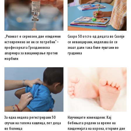
„Ризикот е сериозен, две епидемии
Скоро 50 отсто од децата во Скопје
истовремено не ни се потребни“ –
се невакцирани, неделава ќе се
професорката Гроздановска
знаат дали така биле пуштани во
алармира за вакцинирање против
градинка
морбили
За една недела регистрирани 50
Научниците изненадени: Кај
случаи на голема кашлица, пет деца
бебињата родени за време на
во болница
пандемијата на корона, откриле две