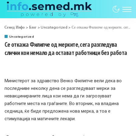
Семед Инфо
>
Блог
>
Uncategorized
>
Се откажа Филипче од мерките, сега разгледува слични кои немало да остават работници без работа
Uncategorized
Се откажа Филипче од мерките, сега разгледува
слични кои немало да остават работници без работа
Министерот за здравство Венко Филипче вели дека во
последниве неколку дена се разгледуваат мерки за
невакцинираните лица кои нема да ги загрозуваат
работните места на граѓаните. Во вторник, на владина
седница, ќе биде предложена нова мерка, а тоа е
стимулација на матичните лекари.