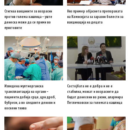
Стигнаа вакцините за возрасни
Низ пример објаснета препораката
против голема кашлица – уште
на Комисијата за заразни болести за
денеска може да се прими во
вакцинација на децата
пунктовите
Изведена мултиорганска
Состојбата не е добра и не е
трансплантација на органи –
стабилна, можат и возрасните да
пациенти добија срце, црн дроб,
бидат донесени во ризик, алармира
бубрези, а во следните денови и
Петличковски за големата кашлица
коскени ткива