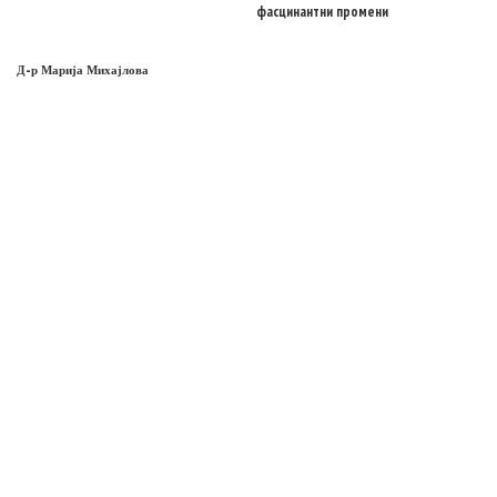
фасцинантни промени
Д-р Марија Михајлова