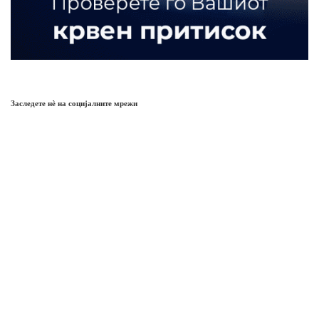
Заследете нѐ на социјалните мрежи