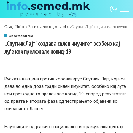
Семед Инфо
>
Блог
>
Uncategorized
>
„Спутник Лајт“ создава силен имунитет особено кај луѓе кои прележале ковид-19
Uncategorized
„Спутник Лајт“ создава силен имунитет особено кај
луѓе кои прележале ковид-19
Руската вакцина против коронавирус Спутник Лајт, која се
дава во една доза гради силен имунитет, особено кај луѓе
кои претходно го прележале ковид 19, според резултатите
од првата и втората фаза од тестирањето објавени во
списанието Лансет.
Научниците од рускиот национален истражувачки центар