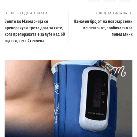
ПРЕТХОДНА ОБЈАВА
СЛЕДНА ОБЈАВА
Зошто во Македонија се
Намален бројот на новозаразени
препорачува трета доза за сите,
во регионот, вообичаено за
кога препораката е за луѓе над 60
понеделник
години, вели Стевчева