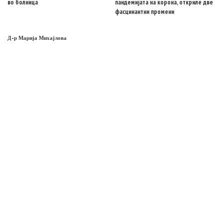
во болница
пандемијата на корона, откриле две
фасцинантни промени
Д-р Марија Михајлова