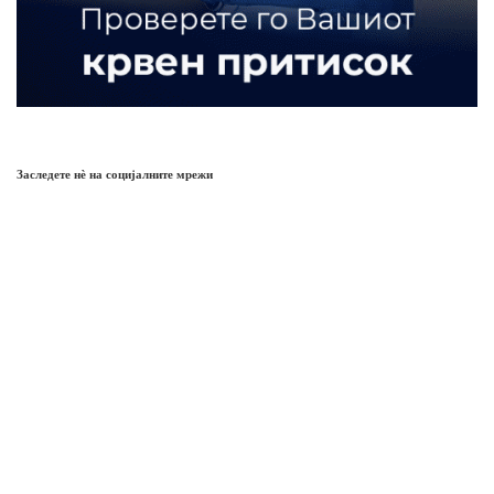
Заследете нѐ на социјалните мрежи