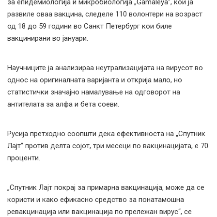
за епидемиологија и микробиологија „Gamaleya“, кои ја
развиле оваа вакцина, следеле 110 волонтери на возраст
од 18 до 59 години во Санкт Петербург кои биле
вакцинирани во јануари.
Научниците ја анализираа неутрализацијата на вирусот во
однос на оригиналната варијанта и открија мало, но
статистички значајно намалување на одговорот на
антителата за алфа и бета соеви.
Русија претходно соопшти дека ефективноста на „Спутник
Лајт“ против делта сојот, три месеци по вакцинацијата, е 70
проценти.
„Спутник Лајт покрај за примарна вакцинација, може да се
користи и како ефикасно средство за понатамошна
ревакцинација или вакцинација по прележан вирус“, се