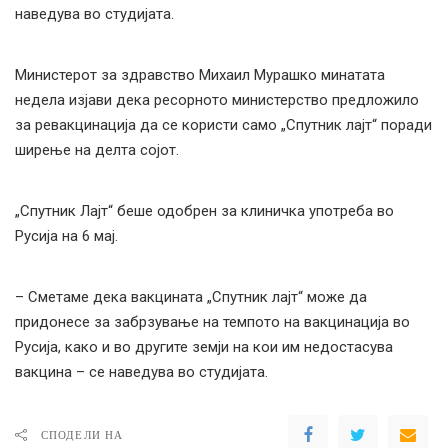
наведува во студијата.
Министерот за здравство Михаил Мурашко минатата
недела изјави дека ресорното министерство предложило
за ревакцинација да се користи само „Спутник лајт“ поради
ширење на делта сојот.
„Спутник Лајт“ беше одобрен за клиничка употреба во
Русија на 6 мај.
– Сметаме дека вакцината „Спутник лајт“ може да
придонесе за забрзување на темпото на вакцинација во
Русија, како и во другите земји на кои им недостасува
вакцина – се наведува во студијата.
СПОДЕЛИ НА