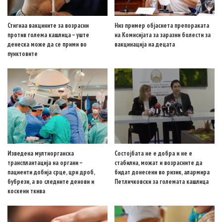
Стигнаа вакцините за возрасни
Низ пример објаснета препораката
против голема кашлица – уште
на Комисијата за заразни болести за
денеска може да се прими во
вакцинација на децата
пунктовите
Изведена мултиорганска
Состојбата не е добра и не е
трансплантација на органи –
стабилна, можат и возрасните да
пациенти добија срце, црн дроб,
бидат донесени во ризик, алармира
бубрези, а во следните денови и
Петличковски за големата кашлица
коскени ткива