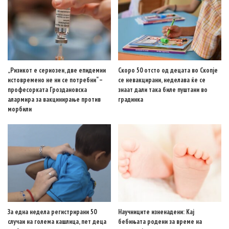
„Ризикот е сериозен, две епидемии
Скоро 50 отсто од децата во Скопје
истовремено не ни се потребни“ –
се невакцирани, неделава ќе се
професорката Гроздановска
знаат дали така биле пуштани во
алармира за вакцинирање против
градинка
морбили
За една недела регистрирани 50
Научниците изненадени: Кај
случаи на голема кашлица, пет деца
бебињата родени за време на