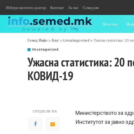
Избери матичен доктор
Контакт
За нас
Семед.мк
Почетна
Инф
Семед Инфо
>
Блог
>
Uncategorized
>
Ужасна статистика: 20 п
Uncategorized
Ужасна статистика: 20 п
КОВИД-19
СПОДЕЛИ НА
Министерството за здр
Институтот за јавно зд