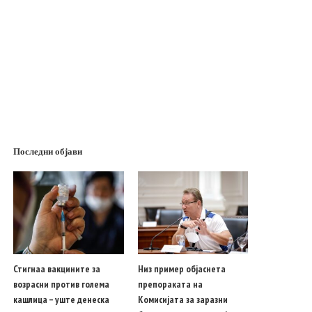
Последни објави
Стигнаа вакцините за
Низ пример објаснета
возрасни против голема
препораката на
кашлица – уште денеска
Комисијата за заразни