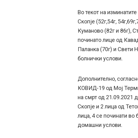
Во текот на изминатите
Скопје (52г,54г, 54г,69г,
Куманово (82г и 86г), Ст
починато лице од Кавада
Паланка (70г) и Свети Н
болнички услови.
Дополнително, согласно
КОВИД-19 од Мој Термин
на смрт од 21.09.2021 д
Скопје и 2 лица од Тето
лица, 4 се починати во
домашни услови.