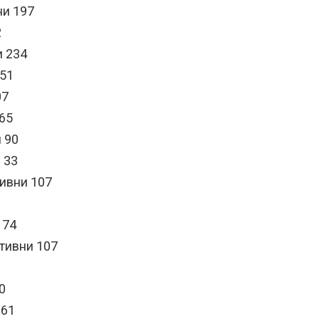
ни 197
2
и 234
351
07
165
и 90
 33
тивни 107
 74
ктивни 107
0
 61