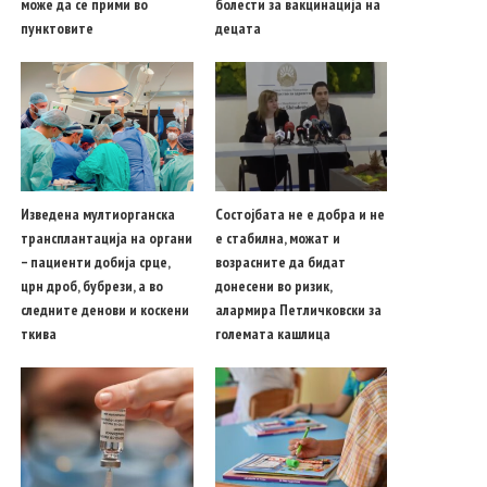
може да се прими во
болести за вакцинација на
пунктовите
децата
Изведена мултиорганска
Состојбата не е добра и не
трансплантација на органи
е стабилна, можат и
– пациенти добија срце,
возрасните да бидат
црн дроб, бубрези, а во
донесени во ризик,
следните денови и коскени
алармира Петличковски за
ткива
големата кашлица