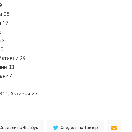
9
и 38
и 17
3
23
20
Активни 29
вни 33
вни 4
11, Активни 27
Сподели на Фејсбук
Сподели на Твитер