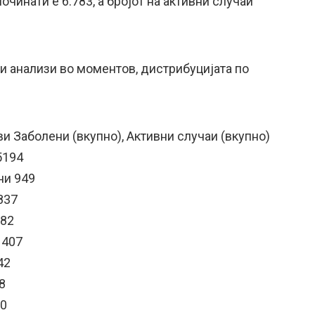
починати е 6.783, а бројот на активни случаи
анализи во моментов, дистрибуцијата по
и Заболени (вкупно), Активни случаи (вкупно)
5194
ни 949
837
282
 407
42
8
00