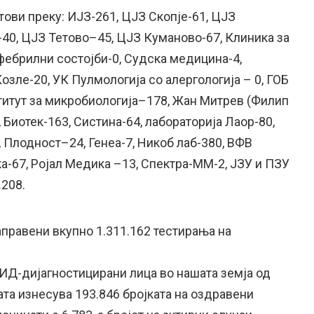
тови преку: ИЈЗ-261, ЦЈЗ Скопје-61, ЦЈЗ
-40, ЦЈЗ Тетово–45, ЦЈЗ Куманово-67, Клиника за
фебрилни состојби-0, Судска медицина-4,
озле-20, УК Пулмологија со алергологија – 0, ГОБ
титут за микробиологија–178, Жан Митрев (Филип
 Биотек-163, Систина-64, лабораторија Лаор-80,
 Плодност–24, Генеа-7, Никоб лаб-380, ВФВ
а-67, Ројал Медика –13, Спектра-ММ-2, ЈЗУ и ПЗУ
.208.
аправени вкупно 1.311.162 тестирања на
ВИД-дијагностицирани лица во нашата земја од
та изнесува 193.846 бројката на оздравени