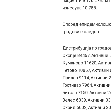
пациенти е 176.278, на 
изнесува 10.785.
Според епидемиолошки 
градови е следна:
Дистрибуција по градов
Скопје 84467, Активни 
Куманово 11620, Актив
Тетово 10857, Активни 
Прилеп 9114, Активни 
Гостивар 7964, Активни
Битола 7150, Активни 2
Велес 6339, Активни 33
Охрид 6002, Активни 3