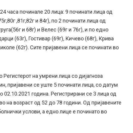
 24 часа починале 20 лица: 9 починати лица од
75г,80г ,81г,82г и 84г), по 2 починати лица од
руга(56г и 68г) и Велес (69г и 76г), и по едно
рци (63г), Гостивар (69г), Кичево (68г), Крива
иколе (62г). Сите пријавени лица се починати во
 Регистерот на умрени лица со дијагноза
, пријавени се уште 5 починати лица, со датум
о 02.10.2021 година. Регистрирани се 3 лица од
во на возраст од 52 до 78 години. Од пријавените
 болнички услови, а едно лице е починато во