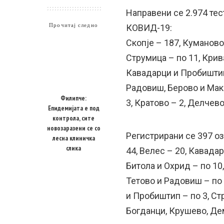
Направени се 2.974 тес
Прочитај следно
КОВИД-19:
Скопје – 187, Куманово 
Струмица – по 11, Крива
Кавадарци и Пробиштип –
Радовиш, Берово и Мак
Филипче:
3, Кратово – 2, Делчев
Епидемијата е под
контрола, сите
новозаразени се со
Регистрирани сe 397 оз
лесна клиничка
слика
44, Велес – 20, Кавадар
Битола и Охрид – по 10,
Тетово и Радовиш – по 
и Пробиштип – по 3, Стр
Богданци, Крушево, Де