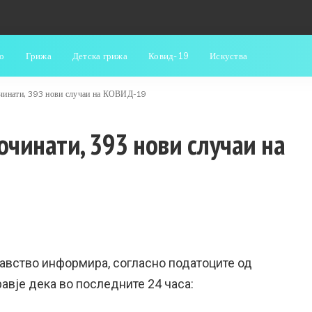
о
Грижа
Детска грижа
Ковид-19
Искуства
очинати, 393 нови случаи на КОВИД-19
очинати, 393 нови случаи на
авство информира, согласно податоците од
равје дека во последните 24 часа: