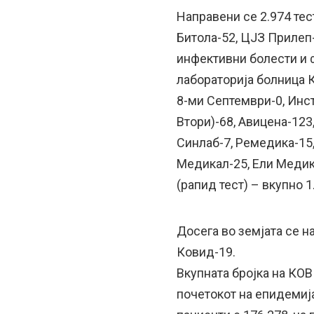
Направени се 2.974 тес
Битола-52, ЦЈЗ Прилеп
инфективни болести и 
лабораторија болница К
8-ми Септември-0, Инс
Втори)-68, Авицена-123,
Синлаб-7, Ремедика-15,
Медикал-25, Ели Медик
(рапид тест) – вкупно 1
Досега во земјата се н
Ковид-19.
Вкупната бројка на КО
почетокот на епидемија