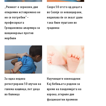
„Ризикот е сериозен, две
Скоро 50 отсто од децата
епидемии истовремено не
во Скопје се невакцирани,
ни се потребни“ –
неделава ќе се знаат дали
професорката
така биле пуштани во
Гроздановска алармира за
градинка
вакцинирање против
морбили
За една недела
Научниците изненадени:
регистрирани 50 случаи на
Кај бебињата родени за
голема кашлица, пет деца
време на пандемијата на
во болница
корона, откриле две
фасцинантни промени