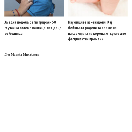
За една недела регистрирани 50
Научниците изненадени: Кај
случаи на голема кашлица, пет деца
бебињата родени за време на
во болница
пандемијата на корона, откриле две
фасцинантни промени
Д-р Марија Михајлова