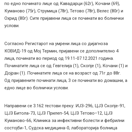
по едно починато лице од Кавадарци (62г), Кочани (69),
Куманово (75г), Струмица (78г), Тетово (78г), Велес (80г) и
Охрид (80г). Сите пријавени лица се починати во болнички
услови.
Согласно Регистарот на умрени лица со дијагноза
КОВИД-19 од Мој Термин, пријавени се дополнително 4
лица, починати во период од 19.11-07.12.2021 година.
Починатите лица се од Гевгелија (1), Скопје (1), Кочани (1) и
Дојран (1). Починатите лица се на возраст од 71г до 88г.
Од пријавените починати лица, 3 се починати во домашни, а
едно лице во болнички услови.
Направени се 3.162 тестови преку: ИЈЗ-296, ЦЈЗ Скопје-91,
ЦЈЗ Битола-73, ЦЈЗ Прилеп-54, ЦЈЗ Тетово–12, ЦЈЗ
Куманово-66, Клиника за инфективни болести и фебрилни
состојби-1, Судска медицина-0, лабораторија болница