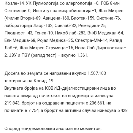
Козле-14, УК Пулмологија со алергологија –0, ГОБ 8-ми
Септември-0, Институт за микробиологија–1, Жан Митрев
(Филип Втори)-69, Авицена-160, Биотек-159, Систина-76,
лабораторија Лаор-132, Синлаб-32, Ремедика-25,
Плодност–43, Генеа-10, Никоб лаб-283, ВФВ Медикал-64,
Ели Медика-68, Ројал Медика–35, Спектра-ММ-14, Рапид
Лаб–6, Жан Митрев Струмица–15, Нова Лаб Дијагностика–
2, ЈЗУ и ПЗУ (рапид тест) – вкупно 1.361.
Досега во земјата се направени вкупно 1.507.103
тестирања на Ковид-19.
Вкупната бројка на КОВИД-дијагностицирани лица во
нашата земја од почетокот на епидемијата изнесува
219.843, бројот на оздравени пациенти е 206.661, на
починати е 7.754, а бројот на активни случаи изнесува 5.428.
Според епидемиолошки анализи во моментов,