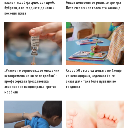
пациенти добија срце, црн дроб,
бидат донесени во ризик, алармира
бубрези, а во следните денови и
Петличковски за големата кашлица
коскени ткива
„Ризикот е сериозен, две епидемии
Скоро 50 отсто од децата во Скопје
истовремено не ни се потребни“ –
се невакцирани, неделава ќе се
професорката Гроздановска
знаат дали така биле пуштани во
алармира за вакцинирање против
градинка
морбили