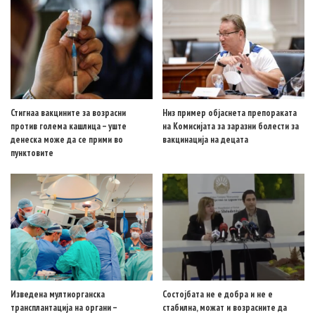
Стигнаа вакцините за возрасни
Низ пример објаснета препораката
против голема кашлица – уште
на Комисијата за заразни болести за
денеска може да се прими во
вакцинација на децата
пунктовите
Изведена мултиорганска
Состојбата не е добра и не е
трансплантација на органи –
стабилна, можат и возрасните да