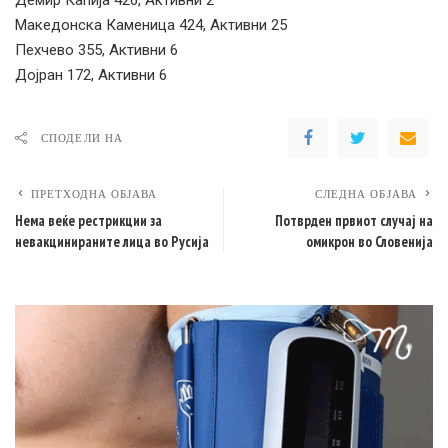
Демир Капија 426, Активни 2
Македонска Каменица 424, Активни 25
Пехчево 355, Активни 6
Дојран 172, Активни 6
СПОДЕЛИ НА
ПРЕТХОДНА ОБЈАВА
СЛЕДНА ОБЈАВА
Нема веќе рестрикции за
Потврден првиот случај на
невакцинираните лица во Русија
омикрон во Словенија