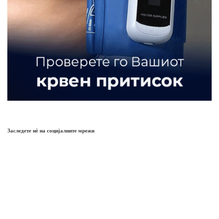
Заследете нѐ на социјалните мрежи