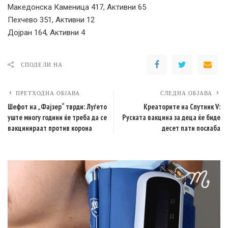
Македонска Каменица 417, Активни 65
Пехчево 351, Активни 12
Дојран 164, Активни 4
СПОДЕЛИ НА
ПРЕТХОДНА ОБЈАВА
СЛЕДНА ОБЈАВА
Шефот на „Фајзер“ тврди: Луѓето
Креаторите на Спутник V:
уште многу години ќе треба да се
Руската вакцина за деца ќе биде
вакцинираат против корона
десет пати послаба