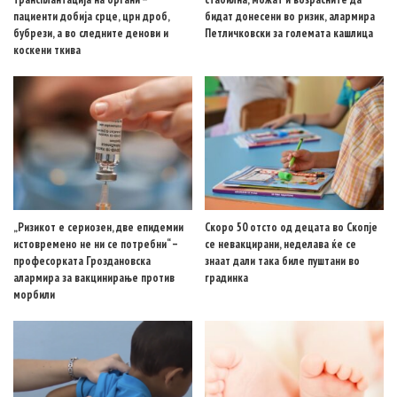
пациенти добија срце, црн дроб,
бидат донесени во ризик, алармира
бубрези, а во следните денови и
Петличковски за големата кашлица
коскени ткива
„Ризикот е сериозен, две епидемии
Скоро 50 отсто од децата во Скопје
истовремено не ни се потребни“ –
се невакцирани, неделава ќе се
професорката Гроздановска
знаат дали така биле пуштани во
алармира за вакцинирање против
градинка
морбили