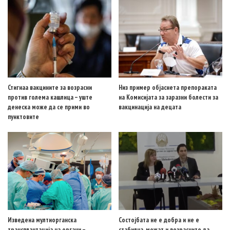
Стигнаа вакцините за возрасни
Низ пример објаснета препораката
против голема кашлица – уште
на Комисијата за заразни болести за
денеска може да се прими во
вакцинација на децата
пунктовите
Изведена мултиорганска
Состојбата не е добра и не е
трансплантација на органи –
стабилна, можат и возрасните да