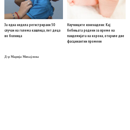
За една недела регистрирани 50
Научниците изненадени: Кај
случаи на голема кашлица, пет деца
бебињата родени за време на
во болница
пандемијата на корона, откриле две
фасцинантни промени
Д-р Марија Михајлова