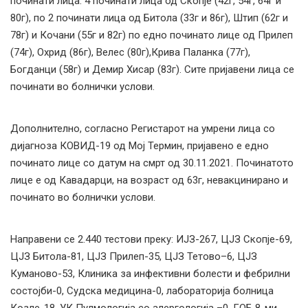
починати лица: 4 починати лица од Скопје (42г, 54г, 64г и
80г), по 2 починати лица од Битола (33г и 86г), Штип (62г и
78г) и Кочани (55г и 82г) по едно починато лице од Прилеп
(74г), Охрид (86г), Велес (80г),Крива Паланка (77г),
Богданци (58г) и Демир Хисар (83г). Сите пријавени лица се
починати во болнички услови.
Дополнително, согласно Регистарот на умрени лица со
дијагноза КОВИД-19 од Мој Термин, пријавено е едно
починато лице со датум на смрт од 30.11.2021. Починатото
лице е од Кавадарци, на возраст од 63г, невакцинирано и
починато во болнички услови.
Направени се 2.440 тестови преку: ИЈЗ-267, ЦЈЗ Скопје-69,
ЦЈЗ Битола-81, ЦЈЗ Прилеп-35, ЦЈЗ Тетово–6, ЦЈЗ
Куманово-53, Клиника за инфективни болести и фебрилни
состојби-0, Судска медицина-0, лабораторија болница