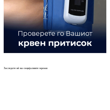
Заследете нѐ на социјалните мрежи