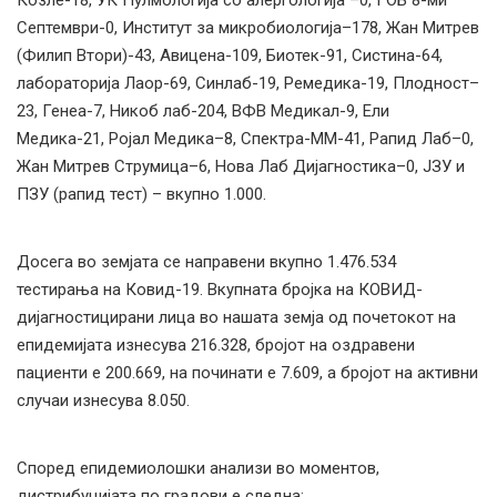
Козле-18, УК Пулмологија со алергологија –0, ГОБ 8-ми
Септември-0, Институт за микробиологија–178, Жан Митрев
(Филип Втори)-43, Авицена-109, Биотек-91, Систина-64,
лабораторија Лаор-69, Синлаб-19, Ремедика-19, Плодност–
23, Генеа-7, Никоб лаб-204, ВФВ Медикал-9, Ели
Медика-21, Ројал Медика–8, Спектра-ММ-41, Рапид Лаб–0,
Жан Митрев Струмица–6, Нова Лаб Дијагностика–0, ЈЗУ и
ПЗУ (рапид тест) – вкупно 1.000.
Досега во земјата се направени вкупно 1.476.534
тестирања на Ковид-19. Вкупната бројка на КОВИД-
дијагностицирани лица во нашата земја од почетокот на
епидемијата изнесува 216.328, бројот на оздравени
пациенти е 200.669, на починати е 7.609, а бројот на активни
случаи изнесува 8.050.
Според епидемиолошки анализи во моментов,
дистрибуцијата по градови е следна: