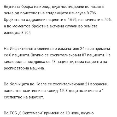
Вкупната бројка на ковид дијагностицирани во нашата
земја од почетокот на епидемијата изнесува 8.786,
бројката на оздравени пациенти е 4.676, на починати е 406,
а во моментов бројот на активни случаи во земјата
изнесува 3.704.
На Инфективната клиника во изминативе 24 часа примени
се 6 пациенти. Вкупно се хоспитализирани 87 пациенти. На
кислородна поддршка се 43 пациенти, нема пациенти на
респираторна машина.
Во болницата во Козле се хоспитализирани 21 возрасни
пациенти позитивни на ковид-19, 8 деца позитивни и 1
суспектно на вирусот.
Во ГОБ „8 Септември“ примени се 10 нови, вкупно