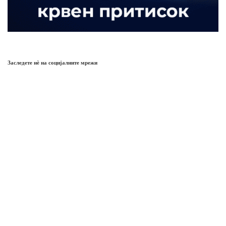
Заследете нѐ на социјалните мрежи