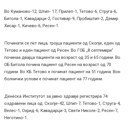
Во Куманово-12, Штип- 17, Прилеп-1, Тетово-6, Струга-6,
Битола-1, Кавадарци-2, Гостивар-9, Пробиштип-2, Демир
Хисар-1, Кичево-6, Ресен-1.
Починати се пет лица, тројца пациенти од Скопје, еден од
Тетово и еден пациент од Ресен. Во ГОБ „8 септември“
починаа двајца пациенти на возраст од 35 и 65 години. Во
ОБ Битола почина пациент од Ресен на возраст од 70
години. Во КБ Тетово е починат пациент на 51 година. Вон
болнички услови е починат пациент на 77 години.
Денеска Институтот за јавно здравје регистрира 74
оздравени лица од: Скопје-42, Штип-7, Тетово-1, Струга-4,
Велес-1, Охрид-6, Кавадарци-3, Свети Николе-2, Ресен-7,
Неготино-1.