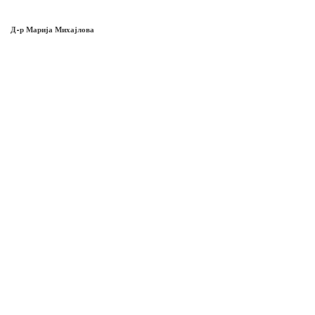
Д-р Марија Михајлова