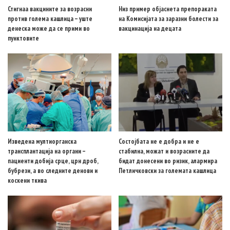
Стигнаа вакцините за возрасни
Низ пример објаснета препораката
против голема кашлица – уште
на Комисијата за заразни болести за
денеска може да се прими во
вакцинација на децата
пунктовите
Изведена мултиорганска
Состојбата не е добра и не е
трансплантација на органи –
стабилна, можат и возрасните да
пациенти добија срце, црн дроб,
бидат донесени во ризик, алармира
бубрези, а во следните денови и
Петличковски за големата кашлица
коскени ткива