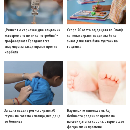
„Ризикот е сериозен, две епидемии
Скоро 50 отсто од децата во Скопје
истовремено не ни се потребни“ –
се невакцирани, неделава ќе се
професорката Гроздановска
знаат дали така биле пуштани во
алармира за вакцинирање против
градинка
морбили
За една недела регистрирани 50
Научниците изненадени: Кај
случаи на голема кашлица, пет деца
бебињата родени за време на
во болница
пандемијата на корона, откриле две
фасцинантни промени