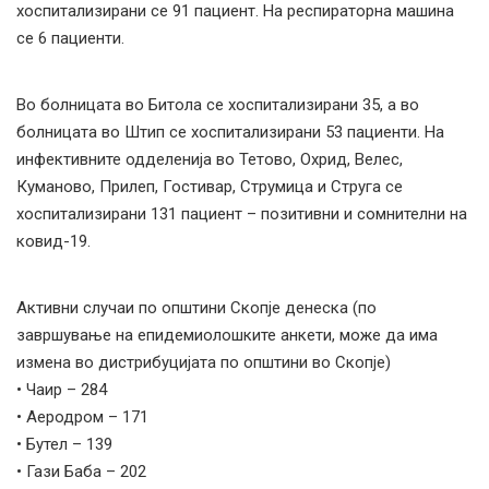
хоспитализирани се 91 пациент. На респираторна машина
се 6 пациенти.
Во болницата во Битола се хоспитализирани 35, а во
болницата во Штип се хоспитализирани 53 пациенти. На
инфективните одделенија во Тетово, Охрид, Велес,
Куманово, Прилеп, Гостивар, Струмица и Струга се
хоспитализирани 131 пациент – позитивни и сомнителни на
ковид-19.
Активни случаи по општини Скопје денеска (по
завршување на епидемиолошките анкети, може да има
измена во дистрибуцијата по општини во Скопје)
• Чаир – 284
• Аеродром – 171
• Бутел – 139
• Гази Баба – 202