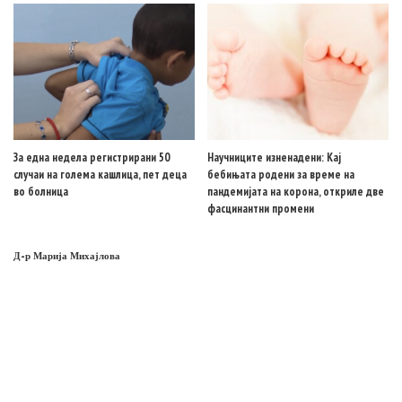
За една недела регистрирани 50
Научниците изненадени: Кај
случаи на голема кашлица, пет деца
бебињата родени за време на
во болница
пандемијата на корона, откриле две
фасцинантни промени
Д-р Марија Михајлова