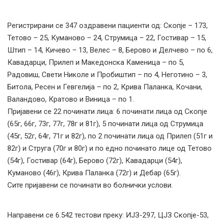
Регистрирани сe 347 оздравени пациенти од: Скопје – 173,
Тетово – 25, Куманово – 24, Струмица – 22, Гостивар – 15,
Штип – 14, Кичево – 13, Велес – 8, Берово и Делчево – по 6,
Кавадарци, Прилеп и Македонска Каменица – по 5,
Радовиш, Свети Николе и Пробиштип – по 4, Неготино – 3,
Битола, Ресен и Гевгелија – по 2, Крива Паланка, Кочани,
Валандово, Кратово и Виница – по 1.
Пријавени се 22 починати лица: 6 починати лица од Скопје
(65г, 66г, 73г, 77г, 78г и 81г), 5 починати лица од Струмица
(45г, 52г, 64г, 71г и 82г), по 2 починати лица од Прилеп (51г и
82г) и Струга (70г и 80г) и по едно починато лице од Тетово
(54г), Гостивар (64г), Берово (72г), Кавадарци (54г),
Куманово (46г), Крива Паланка (72г) и Дебар (65г).
Сите пријавени се починати во болнички услови.
Направени се 6.542 тестови преку: ИЈЗ-297, ЦЈЗ Скопје-53,