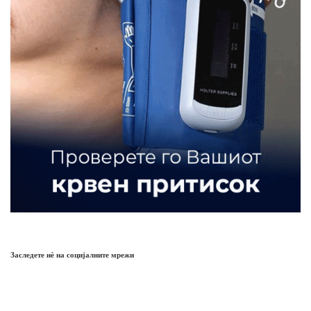
Заследете нѐ на социјалните мрежи