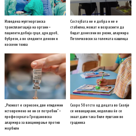
Изведена мултиорганска
Состојбата не е добра и не е
трансплантација на органи –
стабилна, можат и возрасните да
пациенти добија срце, црн дроб,
бидат донесени во ризик, алармира
бубрези, а во следните денови и
Петличковски за големата кашлица
коскени ткива
„Ризикот е сериозен, две епидемии
Скоро 50 отсто од децата во Скопје
истовремено не ни се потребни“ –
се невакцирани, неделава ќе се
професорката Гроздановска
знаат дали така биле пуштани во
алармира за вакцинирање против
градинка
морбили