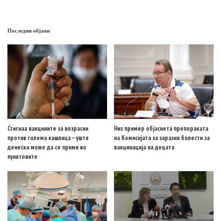
Последни објави
Стигнаа вакцините за возрасни
Низ пример објаснета препораката
против голема кашлица – уште
на Комисијата за заразни болести за
денеска може да се прими во
вакцинација на децата
пунктовите