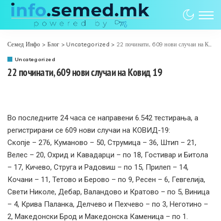
Семед Инфо
>
Блог
>
Uncategorized
>
22 починати, 609 нови случаи на Ковид 19
Uncategorized
22 починати, 609 нови случаи на Ковид 19
Во последните 24 часа се направени 6.542 тестирања, а
регистрирани се 609 нови случаи на КОВИД-19:
Скопје – 276, Куманово – 50, Струмица – 36, Штип – 21,
Велес – 20, Охрид и Кавадарци – по 18, Гостивар и Битола
– 17, Кичево, Струга и Радовиш – по 15, Прилеп – 14,
Кочани – 11, Тетово и Берово – по 9, Ресен – 6, Гевгелија,
Свети Николе, Дебар, Валандово и Кратово – по 5, Виница
– 4, Крива Паланка, Делчево и Пехчево – по 3, Неготино –
2, Македонски Брод и Македонска Каменица – по 1.