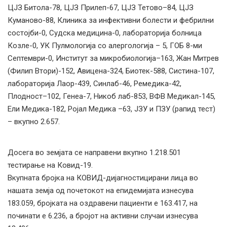
ЦЈЗ Битола-78, ЦЈЗ Прилеп-67, ЦЈЗ Тетово–84, ЦЈЗ
Куманово-88, Клиника за инфективни болести и фебрилни
состојби-0, Судска медицина-0, лабораторија болница
Козле-0, УК Пулмологија со алергологија – 5, ГОБ 8-ми
Септември-0, Институт за микробиологија–163, Жан Митрев
(Филип Втори)-152, Авицена-324, Биотек-588, Систина-107,
лабораторија Лаор-439, Синлаб-46, Ремедика-42,
Плодност–102, Генеа-7, Никоб лаб-853, ВФВ Медикал-145,
Ели Медика-182, Ројал Медика –63, ЈЗУ и ПЗУ (рапид тест)
– вкупно 2.657.
Досега во земјата се направени вкупно 1.218.501
тестирање на Ковид-19.
Вкупната бројка на КОВИД-дијагностицирани лица во
нашата земја од почетокот на епидемијата изнесува
183.059, бројката на оздравени пациенти е 163.417, на
починати е 6.236, а бројот на активни случаи изнесува