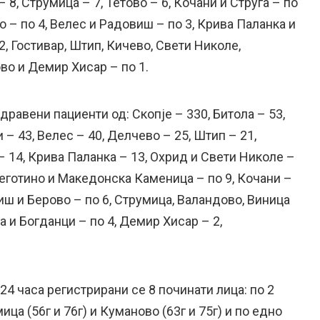
 8, Струмица – 7, Тетово – 6, Кочани и Струга – по
о – по 4, Велес и Радовиш – по 3, Крива Паланка и
, Гостивар, Штип, Кичево, Свети Николе,
во и Демир Хисар – по 1.
дравени пациенти од: Скопје – 330, Битола – 53,
 – 43, Велес – 40, Делчево – 25, Штип – 21,
 – 14, Крива Паланка – 13, Охрид и Свети Николе –
Неготино и Македонска Каменица – по 9, Кочани –
виш и Берово – по 6, Струмица, Валандово, Виница
а и Богданци – по 4, Демир Хисар – 2,
 24 часа регистрирани се 8 починати лица: по 2
ца (56г и 76г) и Куманово (63г и 75г) и по едно