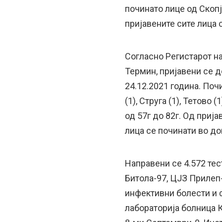
починато лице од Скопје
пријавените сите лица 
Согласно Регистарот н
Термин, пријавени се д
24.12.2021 година. Почи
(1), Струга (1), Тетово 
од 57г до 82г. Од прија
лица се починати во д
Направени се 4.572 тес
Битола-97, ЦЈЗ Прилеп
инфективни болести и 
лабораторија болница К