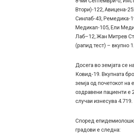
8-ми Септември-0, Инс
Втори)-122, Авицена-25
Синлаб-43, Ремедика-19
Медикал-105, Ели Меди
Лаб–12, Жан Митрев Ст
(рапид тест) – вкупно 1
Досега во земјата се н
Ковид-19. Вкупната бр
земја од почетокот на 
оздравени пациенти е 21
случаи изнесува 4.719.
Според епидемиолошки 
градови е следна: