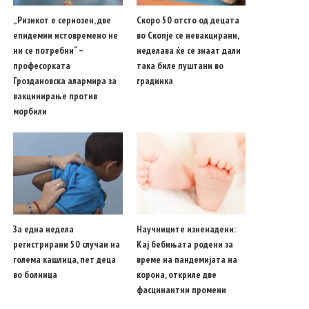
„Ризикот е сериозен, две
Скоро 50 отсто од децата
епидемии истовремено не
во Скопје се невакцирани,
ни се потребни“ –
неделава ќе се знаат дали
професорката
така биле пуштани во
Гроздановска алармира за
градинка
вакцинирање против
морбили
За една недела
Научниците изненадени:
регистрирани 50 случаи на
Кај бебињата родени за
голема кашлица, пет деца
време на пандемијата на
во болница
корона, откриле две
фасцинантни промени