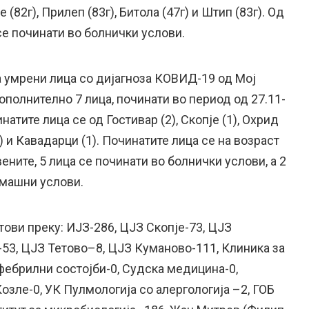
 (82г), Прилеп (83г), Битола (47г) и Штип (83г). Од
се починати во болнички услови.
а умрени лица со дијагноза КОВИД-19 од Мој
ополнително 7 лица, починати во период од 27.11-
натите лица се од Гостивар (2), Скопје (1), Охрид
(1) и Кавадарци (1). Починатите лица се на возраст
вените, 5 лица се починати во болнички услови, а 2
омашни услови.
тови преку: ИЈЗ-286, ЦЈЗ Скопје-73, ЦЈЗ
-53, ЦЈЗ Тетово–8, ЦЈЗ Куманово-111, Клиника за
фебрилни состојби-0, Судска медицина-0,
озле-0, УК Пулмологија со алергологија –2, ГОБ