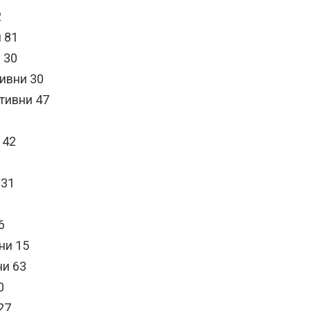
2
и 81
 30
тивни 30
тивни 47
 42
 31
6
ни 15
ни 63
0
27