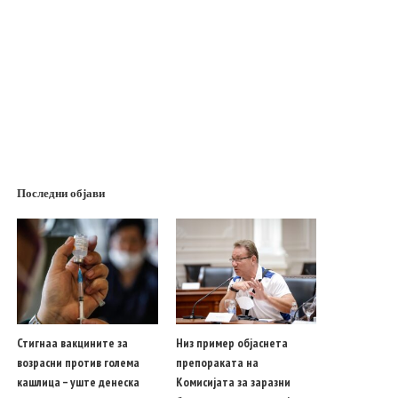
Последни објави
Стигнаа вакцините за
Низ пример објаснета
возрасни против голема
препораката на
кашлица – уште денеска
Комисијата за заразни