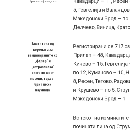
Кавадарци – 11, Ресен –
Прочитај следно
5, Гевгелија и Валандов
Македонски Брод – по 2
Делчево, Виница, Крато
Заштитата од
Регистрирани сe 717 оз
короната за
Прилеп – 48, Кавадарци
вакцинираните со
„фајзер“ и
Кичево – 15, Гевгелија
„астразенека“
по 12, Куманово – 10, 
опаѓа по шест
месеци, тврдат
8, Ресен, Тетово, Радо
британски
и Крушево – по 5, Струг
научници
Македонски Брод – 1.
Во текот на изминатите
починати лица од Струми