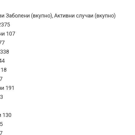
и Заболени (вкупно), Активни случаи (вкупно)
2375
ни 107
77
 338
44
 18
7
ни 191
33
и 130
65
7