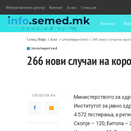
Избери матичен доктор
Контакт
За нас
Семед.мк
Почетна
Инф
Семед Инфо
>
Блог
>
Uncategorized
>
266 нови случаи на коро
Uncategorized
266 нови случаи на кор
СПОДЕЛИ НА
Министерството за здр
Институтот за јавно зд
4.572 тестирања, а рег
Скопје – 120, Битола – 