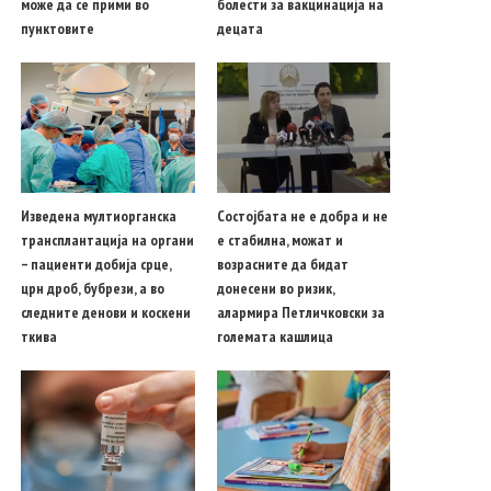
може да се прими во
болести за вакцинација на
пунктовите
децата
Изведена мултиорганска
Состојбата не е добра и не
трансплантација на органи
е стабилна, можат и
– пациенти добија срце,
возрасните да бидат
црн дроб, бубрези, а во
донесени во ризик,
следните денови и коскени
алармира Петличковски за
ткива
големата кашлица