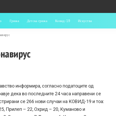
о
Грижа
Детска грижа
Ковид-19
Искуства
навирус
онавирус
авство информира, согласно податоците од
равје дека во последните 24 часа направени се
истрирани се 266 нови случаи на КОВИД-19 и тоа:
25, Прилеп – 22, Охрид – 20, Куманово и