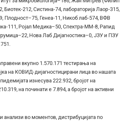
титут за микробиологија–186, Жан Митрев (Филип
2, Биотек-212, Систина-74, лабораторија Лаор-315,
, Плодност–75, Генеа-11, Никоб лаб-574, ВФВ
ка-111, Ројал Медика–50, Спектра-ММ-8, Рапид
румица–22, Нова Лаб Дијагностика–0, ЈЗУ и ПЗУ
.751.
аправени вкупно 1.570.171 тестирања на
ојка на КОВИД-дијагностицирани лица во нашата
епидемијата изнесува 222.932, бројот на
0.319, на починати е 7.894, а бројот на активни
анализи во моментов, дистрибуцијата по