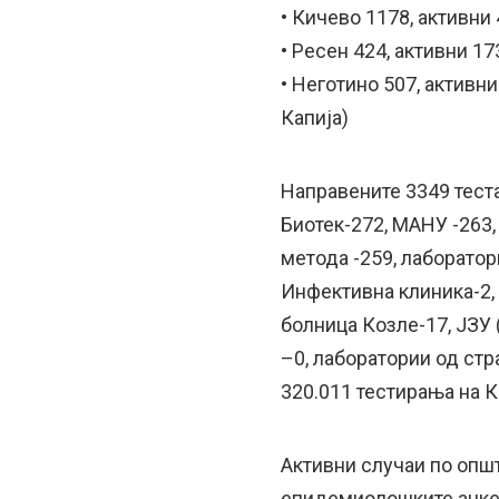
• Кичево 1178, активни
• Ресен 424, активни 17
• Неготино 507, активн
Капија)
Направените 3349 теста
Биотек-272, МАНУ -263,
метода -259, лаборатор
Инфективна клиника-2, 
болница Козле-17, ЈЗУ 
–0, лаборатории од стр
320.011 тестирања на К
Активни случаи по опш
епидемиолошките анкет