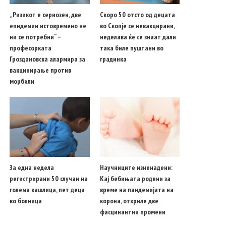
„Ризикот е сериозен, две
Скоро 50 отсто од децата
епидемии истовремено не
во Скопје се невакцирани,
ни се потребни“ –
неделава ќе се знаат дали
професорката
така биле пуштани во
Гроздановска алармира за
градинка
вакцинирање против
морбили
За една недела
Научниците изненадени:
регистрирани 50 случаи на
Кај бебињата родени за
голема кашлица, пет деца
време на пандемијата на
во болница
корона, откриле две
фасцинантни промени