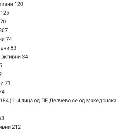
ктивни 120
 125
 70
 307
ни 74
ивни 83
 активни 34
5
2
ни 71
74
 184 (114 лица од ПЕ Делчево се од Македонска
63
тивни 212