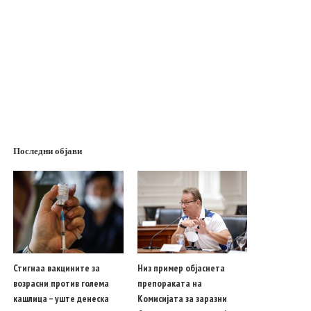
Последни објави
Стигнаа вакцините за
Низ пример објаснета
возрасни против голема
препораката на
кашлица – уште денеска
Комисијата за заразни