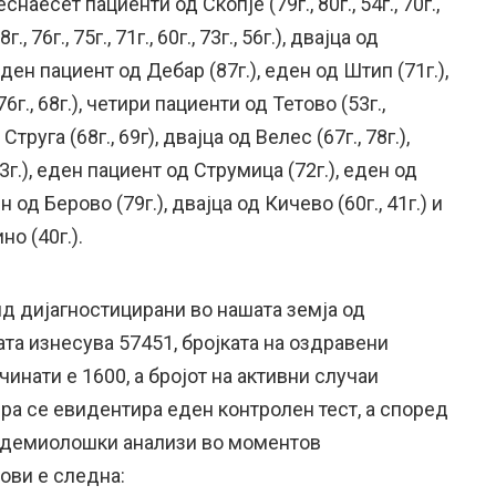
наесет пациенти од Скопје (79г., 80г., 54г., 70г.,
68г., 76г., 75г., 71г., 60г., 73г., 56г.), двајца од
еден пациент од Дебар (87г.), еден од Штип (71г.),
76г., 68г.), четири пациенти од Тетово (53г.,
д Струга (68г., 69г), двајца од Велес (67г., 78г.),
73г.), еден пациент од Струмица (72г.), еден од
 од Берово (79г.), двајца од Кичево (60г., 41г.) и
о (40г.).
ид дијагностицирани во нашата земја од
та изнесува 57451, бројката на оздравени
чинати е 1600, а бројот на активни случаи
ра се евидентира еден контролен тест, а според
идемиолошки анализи во моментов
ови е следна: