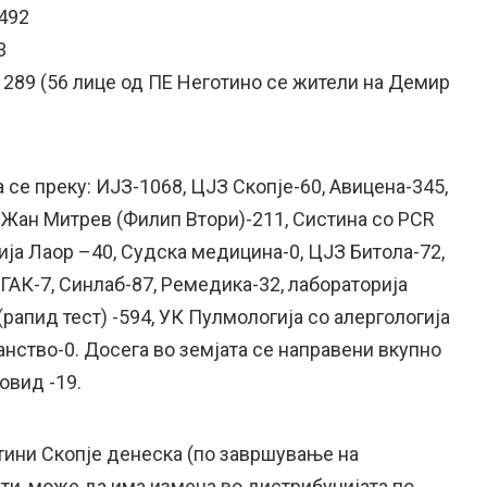
 492
3
и 289 (56 лице од ПЕ Неготино се жители на Демир
 се преку: ИЈЗ-1068, ЦЈЗ Скопје-60, Авицена-345,
 Жан Митрев (Филип Втори)-211, Систина со PCR
ија Лаор –40, Судска медицина-0, ЦЈЗ Битола-72,
ГАК-7, Синлаб-87, Ремедика-32, лабораторија
(рапид тест) -594, УК Пулмологија со алергологија
анство-0. Досега во земјата се направени вкупно
овид -19.
тини Скопје денеска (по завршување на
и, може да има измена во дистрибуцијата по