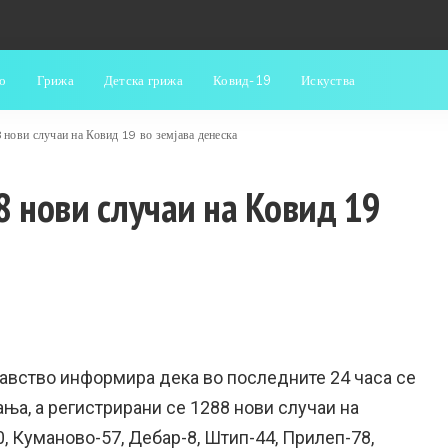
о
Грижа
Детска грижа
Ковид-19
Искуства
 нови случаи на Ковид 19 во земјава денеска
8 нови случаи на Ковид 19
авство информира дека во последните 24 часа се
ња, а регистрирани се 1288 нови случаи на
0, Куманово-57, Дебар-8, Штип-44, Прилеп-78,