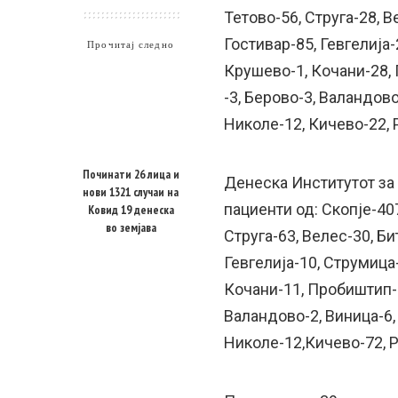
Тетово-56, Струга-28, В
Гостивар-85, Гевгелија
Прочитај следно
Крушево-1, Кочани-28,
-3, Берово-3, Валандово
Николе-12, Кичево-22, 
Починати 26 лица и
Денеска Институтот за
нови 1321 случаи на
пациенти од: Скопје-40
Ковид 19 денеска
во земјава
Струга-63, Велес-30, Би
Гевгелија-10, Струмица
Кочани-11, Пробиштип-
Валандово-2, Виница-6,
Николе-12,Кичево-72, Р