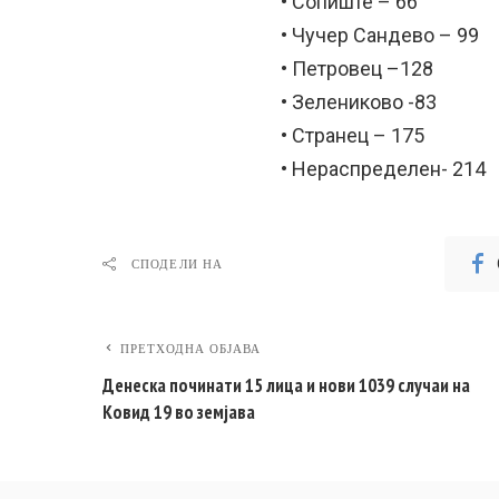
• Сопиште – 66
• Чучер Сандево – 99
• Петровец –128
• Зелениково -83
• Странец – 175
• Нераспределен- 214
СПОДЕЛИ НА
ПРЕТХОДНА ОБЈАВА
Денеска починати 15 лица и нови 1039 случаи на
Ковид 19 во земјава