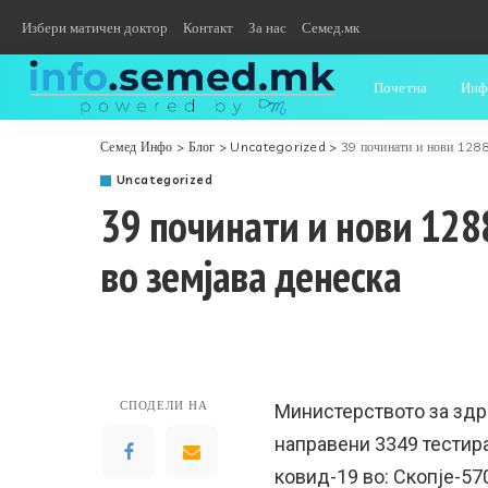
Избери матичен доктор
Контакт
За нас
Семед.мк
Почетна
Инф
Семед Инфо
>
Блог
>
Uncategorized
>
39 починати и нови 1288
Uncategorized
39 починати и нови 128
во земјава денеска
СПОДЕЛИ НА
Министерството за здр
направени 3349 тестира
ковид-19 во: Скопје-57