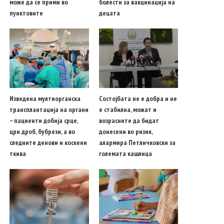
може да се прими во
болести за вакцинација на
пунктовите
децата
Изведена мултиорганска
Состојбата не е добра и не
трансплантација на органи
е стабилна, можат и
– пациенти добија срце,
возрасните да бидат
црн дроб, бубрези, а во
донесени во ризик,
следните денови и коскени
алармира Петличковски за
ткива
големата кашлица