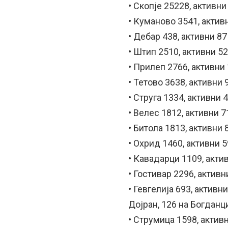
• Скопје 25228, активни
• Куманово 3541, актив
• Дебар 438, активни 87
• Штип 2510, активни 5
• Прилеп 2766, активни
• Тетово 3638, активни 
• Струга 1334, активни 
• Велес 1812, активни 7
• Битола 1813, активни 
• Охрид 1460, активни 
• Кавадарци 1109, акти
• Гостивар 2296, активн
• Гевгелија 693, активн
Дојран, 126 на Богданц
• Струмица 1598, актив