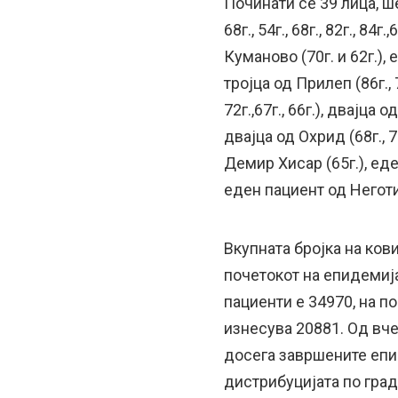
Починати се 39 лица, шес
68г., 54г., 68г., 82г., 84г.,
Куманово (70г. и 62г.), 
тројца од Прилеп (86г., 
72г.,67г., 66г.), двајца о
двајца од Охрид (68г., 
Демир Хисар (65г.), еден
еден пациент од Неготин
Вкупната бројка на ков
почетокот на епидемија
пациенти е 34970, на по
изнесува 20881. Од вче
досега завршените еп
дистрибуцијата по град