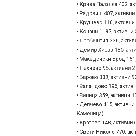
• Крива Паланка 402, а
• Радовиш 407, активни
• Крушево 116, активни
• Кочани 1187, активни
• Пробиштип 336, актив
• Демир Хисар 185, акт
• Македонски Брод 151,
• Пехчево 95, активни 2
• Берово 339, активни 9
• Валандово 196, актив
• Виница 359, активни 1
• Делчево 415, активни
Каменица)
• Кратово 148, активни 
• Свети Николе 770, ак