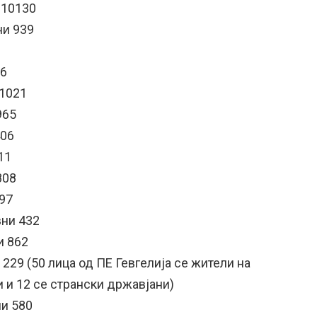
 10130
ни 939
26
 1021
965
406
11
808
597
вни 432
и 862
и 229 (50 лица од ПЕ Гевгелија се жители на
и и 12 се странски државјани)
ни 580