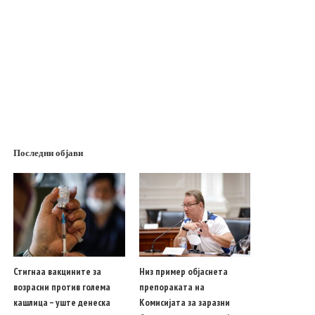
Последни објави
Стигнаа вакцините за
Низ пример објаснета
возрасни против голема
препораката на
кашлица – уште денеска
Комисијата за заразни