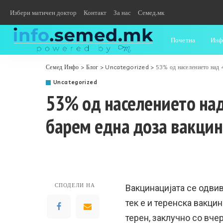
Избери матичен доктор
Контакт
За нас
Семед.мк
Почетна
Инф
Семед Инфо
>
Блог
>
Uncategorized
>
53% од населението над 
Uncategorized
53% од населението на
барем една доза вакцин
СПОДЕЛИ НА
Вакцинацијата се одвив
тек е и теренска вакци
терен, заклучно со вче