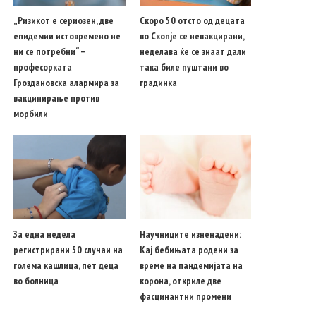
„Ризикот е сериозен, две
Скоро 50 отсто од децата
епидемии истовремено не
во Скопје се невакцирани,
ни се потребни“ –
неделава ќе се знаат дали
професорката
така биле пуштани во
Гроздановска алармира за
градинка
вакцинирање против
морбили
За една недела
Научниците изненадени:
регистрирани 50 случаи на
Кај бебињата родени за
голема кашлица, пет деца
време на пандемијата на
во болница
корона, откриле две
фасцинантни промени