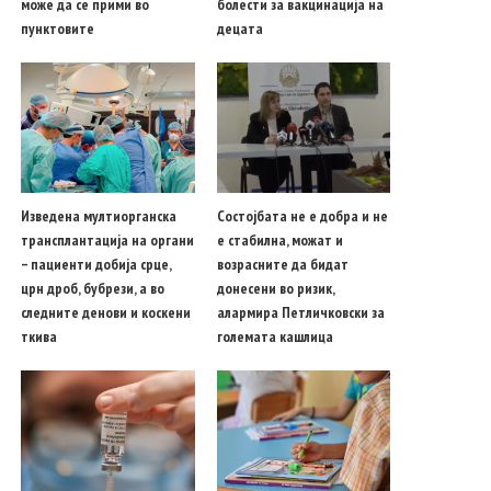
може да се прими во
болести за вакцинација на
пунктовите
децата
Изведена мултиорганска
Состојбата не е добра и не
трансплантација на органи
е стабилна, можат и
– пациенти добија срце,
возрасните да бидат
црн дроб, бубрези, а во
донесени во ризик,
следните денови и коскени
алармира Петличковски за
ткива
големата кашлица