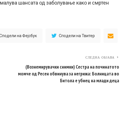
амалува шансата од заболување како и смртен
Сподели на Фејсбук
Сподели на Твитер
СЛЕДНА ОБЈАВА
(Вознемирувачки снимки) Сестра на починатото
момче од Ресен обвинува за негрижа: Болницата вo
Битола е убиец на млади деца