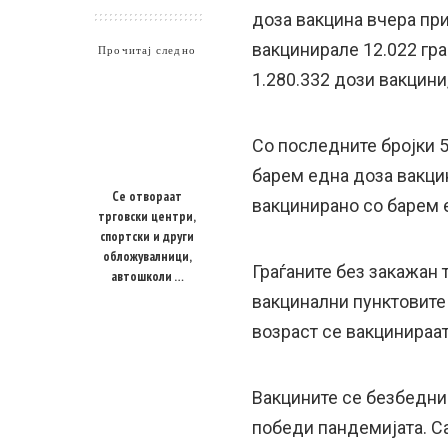
доза вакцина вчера при
вакцинирале 12.022 гра
Прочитај следно
1.280.332 дози вакцини
Со последните бројки 
барем една доза вакцин
Се отвораат
вакцинирано со барем 
трговски центри,
спортски и други
обложувалници,
Граѓаните без закажан 
автошколи …
вакцинални пунктовите
возраст се вакцинираат
Вакцините се безбедни
победи пандемијата. С