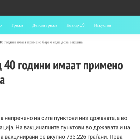
о
Грижа
Детска грижа
Ковид-19
Искуства
40 години имаат примено барем една доза вакцина
д 40 години имаат примено
а
а непречено на сите пунктови низ државата, а во
нација. На вакциналните пунктови во државата и на
ра вакцинирани се вкупно 733.226 граѓани. Прва