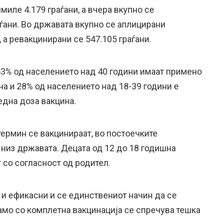
миле 4.179 граѓани, а вчера вкупно се
ѓани. Во државата вкупно се аплицирани
, а ревакцинирани се 547.105 граѓани.
53% од населението над 40 години имаат примено
а и 28% од населението над 18-39 години е
една доза вакцина.
термин се вакцинираат, во постоечките
 низ државата. Децата од 12 до 18 годишна
 со согласност од родител.
 и ефикасни и се единствениот начин да се
амо со комплетна вакцинација се спречува тешка