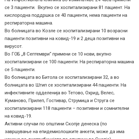
се 3 пациенти. Вкупно се хоспитализирани 81 пациент. На
кислородна поддршка се 40 пациенти, нема пациенти на
респираторна машина.
Во болницата во Козле се хоспитализирани 10 возрасни
пациенти позитивни на ковид-19 и 2 деца позитивни на
вирусот.
Во ГОБ „8 Септември“ примени се 10 нови, вкупно
хоспитализирани се 100 пациенти. На респираторна машина
се 5 пациенти.
Во болницата во Битола се хоспитализирани 32, а во
болницата во Штип се хоспитализирани 44 пациенти. На
инфективните одделенија во Тетово, Охрид, Велес,
Куманово, Прилеп, Гостивар, Струмица и Струга се
хоспитализирани 118 пациенти – позитивни и сомнителни
на ковид-19.
Активни случаи по општини Скопје денеска (по
завршување на епидемиолошките анкети, може да има