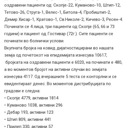
оздравени пациенти од: Скопје-22, Куманово-10, Штип-12,
Тетово-26, Струга-1, Велес-1, Битола-4, Пробиштип-2,
Демир Хисар-1, Кратово-1, Св.Николе-2, Кичево-3, Ресен-4.
Починати се 4 лица, три пациенти од Скопје (65, 66 и 73
години) и пациент од Гостивар (72г.). Сите пациенти се
починати во болнички услови.
Вкупната бројка на ковид дијагностицирани во нашата
земја од почетокот на епидемијата изнесува 10617,
бројката на оздравени пациенти е 6020, на починати е 480,
а во моментов бројот на активни случаи во земјата
изнесува 4117. Од вчерашните 5 теста се конторлни и се
евидентираат денес. Во моментов дистрибуцијата по
градови е следна:
• Скопје 4779, активни 1814
• Куманово 1038, активни 296
• Дебар 193, активни 123
• Штип 809, активни 441
• Прилеп 330, активни 57