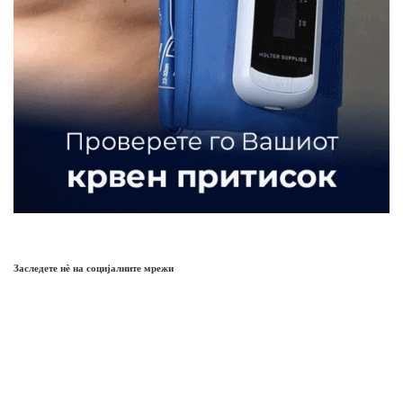
Заследете нѐ на социјалните мрежи