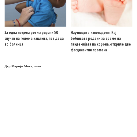
За една недела регистрирани 50
Научниците изненадени: Кај
случаи на голема кашлица, пет деца
бебињата родени за време на
во болница
пандемијата на корона, откриле две
фасцинантни промени
Д-р Марија Михајлова