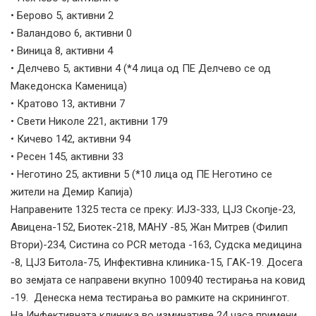
• Берово 5, активни 2
• Валандово 6, активни 0
• Виница 8, активни 4
• Делчево 5, активни 4 (*4 лица од ПЕ Делчево се од
Македонска Каменица)
• Кратово 13, активни 7
• Свети Николе 221, активни 179
• Кичево 142, активни 94
• Ресен 145, активни 33
• Неготино 25, активни 5 (*10 лица од ПЕ Неготино се
жители на Демир Капија)
Направените 1325 теста се преку: ИЈЗ-333, ЦЈЗ Скопје-23,
Авицена-152, Биотек-218, МАНУ -85, Жан Митрев (Филип
Втори)-234, Систина со PCR метода -163, Судска медицина
-8, ЦЈЗ Битола-75, Инфективна клиника-15, ГАК-19. Досега
во земјата се направени вкупно 100940 тестирања на ковид
-19. Денеска нема тестирања во рамките на скринингот.
На Инфективната клиника во изминативе 24 часа примени