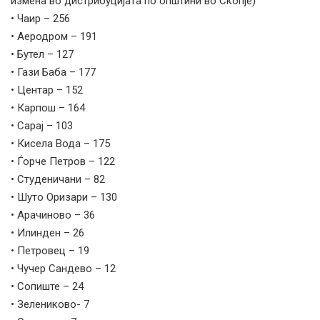
измена во дистрибуцијата по општини во Скопје)
• Чаир – 256
• Аеродром – 191
• Бутел – 127
• Гази Баба – 177
• Центар – 152
• Карпош – 164
• Сарај – 103
• Кисела Вода – 175
• Ѓорче Петров – 122
• Студеничани – 82
• Шуто Оризари – 130
• Арачиново – 36
• Илинден – 26
• Петровец – 19
• Чучер Сандево – 12
• Сопиште – 24
• Зелениково- 7