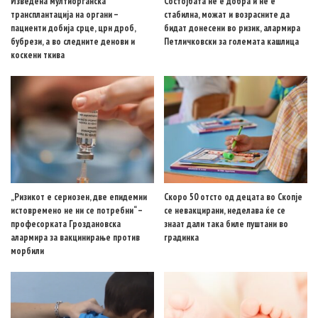
Изведена мултиорганска
Состојбата не е добра и не е
трансплантација на органи –
стабилна, можат и возрасните да
пациенти добија срце, црн дроб,
бидат донесени во ризик, алармира
бубрези, а во следните денови и
Петличковски за големата кашлица
коскени ткива
„Ризикот е сериозен, две епидемии
Скоро 50 отсто од децата во Скопје
истовремено не ни се потребни“ –
се невакцирани, неделава ќе се
професорката Гроздановска
знаат дали така биле пуштани во
алармира за вакцинирање против
градинка
морбили