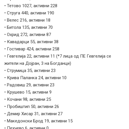
• Тетово 1027, активни 228
• Струга 440, активни 190
• Велес 216, активни 18
• Битола 135, активни 70
• Охрид 272, активни 87
• Кавадарци 55, активни 38
• Гостивар 424, активни 258
• Гевгелија 22, активни 11 (*7 лица од ПЕ Гевгелија се
жители на Дојран, 3 на Богданци)
• Струмица 35, активни 23
• Крива Паланка 24, активни 10
• Радовиш 29, активни 23
• Крушево 15, активни 9
• Кочани 98, активни 25
• Пробиштип 50, активни 26
• Демир Хисар 31, активни 27
• Македонски Брод 19, активни 15
• Пехчево 6, активни 0