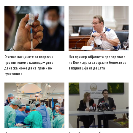
Стигнаа вакцините за возрасни
Низ пример објаснета препораката
против голема кашлица – уште
на Комисијата за заразни болести за
денеска може да се прими во
вакцинација на децата
пунктовите