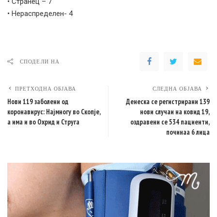
• Странец – 7
• Нераспределен- 4
СПОДЕЛИ НА
ПРЕТХОДНА ОБЈАВА
СЛЕДНА ОБЈАВА
Нови 119 заболени од
Денеска се регистрирани 139
коронавирус: Најмногу во Скопје,
нови случаи на ковид 19,
а има и во Охрид и Струга
оздравени се 534 пациенти,
починаа 6 лица