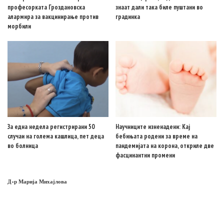
професорката Гроздановска
знаат дали така биле пуштани во
алармира за вакцинирање против
градинка
морбили
За една недела регистрирани 50
Научниците изненадени: Кај
случаи на голема кашлица, пет деца
бебињата родени за време на
во болница
пандемијата на корона, откриле две
фасцинантни промени
Д-р Марија Михајлова