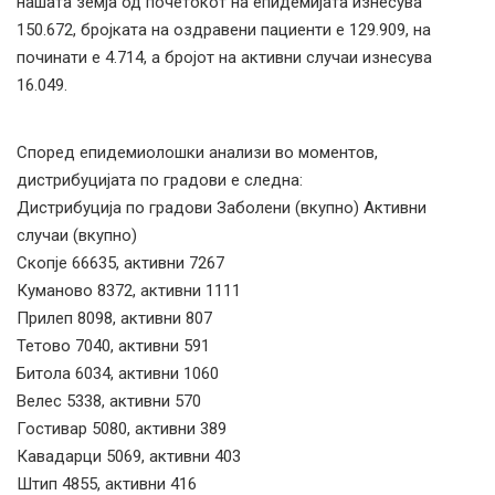
нашата земја од почетокот на епидемијата изнесува
150.672, бројката на оздравени пациенти е 129.909, на
починати е 4.714, а бројот на активни случаи изнесува
16.049.
Според епидемиолошки анализи во моментов,
дистрибуцијата по градови е следна:
Дистрибуција по градови Заболени (вкупно) Активни
случаи (вкупно)
Скопје 66635, активни 7267
Куманово 8372, активни 1111
Прилеп 8098, активни 807
Тетово 7040, активни 591
Битола 6034, активни 1060
Велес 5338, активни 570
Гостивар 5080, активни 389
Кавадарци 5069, активни 403
Штип 4855, активни 416