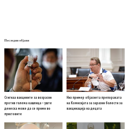
Последни објави
Стигнаа вакцините за возрасни
Низ пример објаснета препораката
против голема кашлица – уште
на Комисијата за заразни болести за
денеска може да се прими во
вакцинација на децата
пунктовите