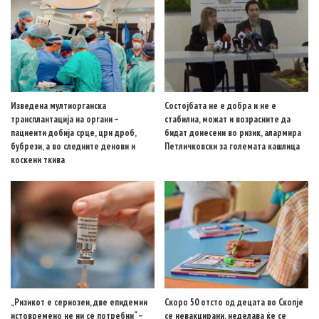
Изведена мултиорганска
Состојбата не е добра и не е
трансплантација на органи –
стабилна, можат и возрасните да
пациенти добија срце, црн дроб,
бидат донесени во ризик, алармира
бубрези, а во следните денови и
Петличковски за големата кашлица
коскени ткива
„Ризикот е сериозен, две епидемии
Скоро 50 отсто од децата во Скопје
истовремено не ни се потребни“ –
се невакцирани, неделава ќе се