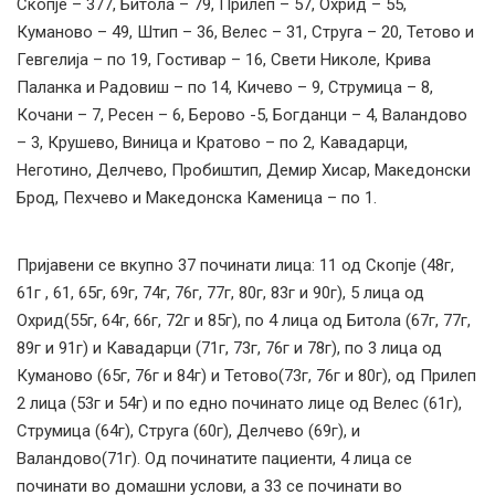
Скопје – 377, Битола – 79, Прилеп – 57, Охрид – 55,
Куманово – 49, Штип – 36, Велес – 31, Струга – 20, Тетово и
Гевгелија – по 19, Гостивар – 16, Свети Николе, Крива
Паланка и Радовиш – по 14, Кичево – 9, Струмица – 8,
Кочани – 7, Ресен – 6, Берово -5, Богданци – 4, Валандово
– 3, Крушево, Виница и Кратово – по 2, Кавадарци,
Неготино, Делчево, Пробиштип, Демир Хисар, Македонски
Брод, Пехчево и Македонска Каменица – по 1.
Пријавени се вкупно 37 починати лица: 11 од Скопје (48г,
61г , 61, 65г, 69г, 74г, 76г, 77г, 80г, 83г и 90г), 5 лица од
Охрид(55г, 64г, 66г, 72г и 85г), по 4 лица од Битола (67г, 77г,
89г и 91г) и Кавадарци (71г, 73г, 76г и 78г), по 3 лица од
Куманово (65г, 76г и 84г) и Тетово(73г, 76г и 80г), од Прилеп
2 лица (53г и 54г) и по едно починато лице од Велес (61г),
Струмица (64г), Струга (60г), Делчево (69г), и
Валандово(71г). Од починатите пациенти, 4 лица се
починати во домашни услови, а 33 се починати во