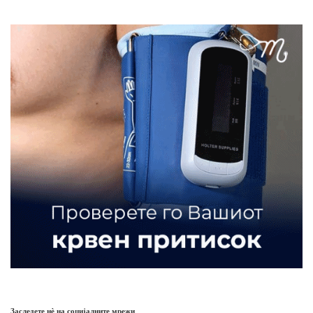
Заследете нѐ на социјалните мрежи