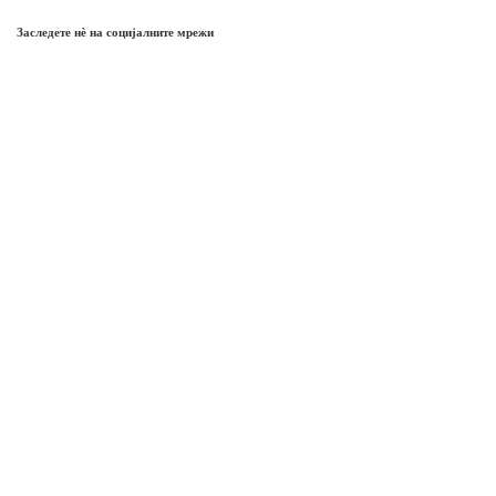
Заследете нѐ на социјалните мрежи