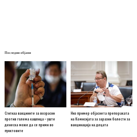
Последни објави
Стигнаа вакцините за возрасни
Низ пример објаснета препораката
против голема кашлица – уште
на Комисијата за заразни болести за
денеска може да се прими во
вакцинација на децата
пунктовите