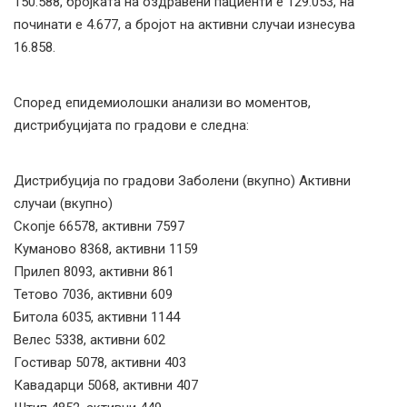
150.588, бројката на оздравени пациенти е 129.053, на
починати е 4.677, а бројот на активни случаи изнесува
16.858.
Според епидемиолошки анализи во моментов,
дистрибуцијата по градови е следна:
Дистрибуција по градови Заболени (вкупно) Активни
случаи (вкупно)
Скопје 66578, активни 7597
Куманово 8368, активни 1159
Прилеп 8093, активни 861
Тетово 7036, активни 609
Битола 6035, активни 1144
Велес 5338, активни 602
Гостивар 5078, активни 403
Кавадарци 5068, активни 407