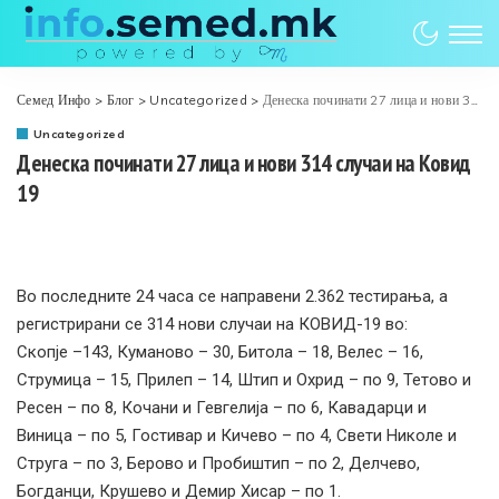
Семед Инфо
>
Блог
>
Uncategorized
>
Денеска починати 27 лица и нови 314 случаи на Ковид 19
Uncategorized
Денеска починати 27 лица и нови 314 случаи на Ковид
19
Во последните 24 часа се направени 2.362 тестирања, а
регистрирани се 314 нови случаи на КОВИД-19 во:
Скопје –143, Куманово – 30, Битола – 18, Велес – 16,
Струмица – 15, Прилеп – 14, Штип и Охрид – по 9, Тетово и
Ресен – по 8, Кочани и Гевгелија – по 6, Кавадарци и
Виница – по 5, Гостивар и Кичево – по 4, Свети Николе и
Струга – по 3, Берово и Пробиштип – по 2, Делчево,
Богданци, Крушево и Демир Хисар – по 1.