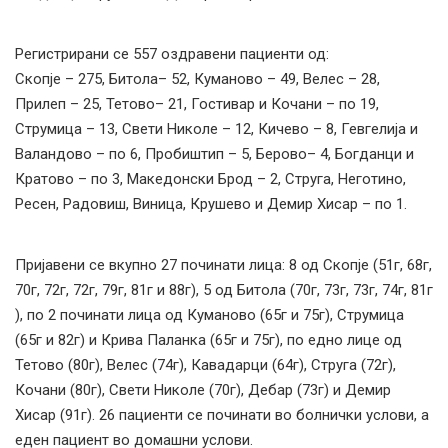
Регистрирани се 557 оздравени пациенти од:
Скопје – 275, Битола– 52, Куманово – 49, Велес – 28,
Прилеп – 25, Тетово– 21, Гостивар и Кочани – по 19,
Струмица – 13, Свети Николе – 12, Кичево – 8, Гевгелија и
Валандово – по 6, Пробиштип – 5, Берово– 4, Богданци и
Кратово – по 3, Македонски Брод – 2, Струга, Неготино,
Ресен, Радовиш, Виница, Крушево и Демир Хисар – по 1.
Пријавени се вкупно 27 починати лица: 8 од Скопје (51г, 68г,
70г, 72г, 72г, 79г, 81г и 88г), 5 од Битола (70г, 73г, 73г, 74г, 81г
), по 2 починати лица од Куманово (65г и 75г), Струмица
(65г и 82г) и Крива Паланка (65г и 75г), по едно лице од
Тетово (80г), Велес (74г), Кавадарци (64г), Струга (72г),
Кочани (80г), Свети Николе (70г), Дебар (73г) и Демир
Хисар (91г). 26 пациенти се починати во болнички услови, а
еден пациент во домашни услови.