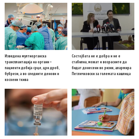
Изведена мултиорганска
Состојбата не е добра и не е
трансплантација на органи –
стабилна, можат и возрасните да
пациенти добија срце, црн дроб,
бидат донесени во ризик, алармира
бубрези, а во следните денови и
Петличковски за големата кашлица
коскени ткива