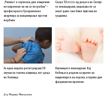
„Ризикот е сериозен, две епидемии
Скоро 50 отсто од децата во Скопје
истовремено не ни се потребни“ –
се невакцирани, неделава ќе се
професорката Гроздановска
знаат дали така биле пуштани во
алармира за вакцинирање против
градинка
морбили
За една недела регистрирани 50
Научниците изненадени: Кај
случаи на голема кашлица, пет деца
бебињата родени за време на
во болница
пандемијата на корона, откриле две
фасцинантни промени
Д-р Марија Михајлова