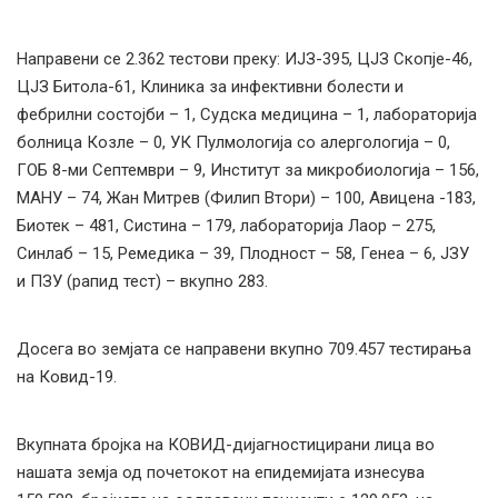
Направени се 2.362 тестови преку: ИЈЗ-395, ЦЈЗ Скопје-46,
ЦЈЗ Битола-61, Клиника за инфективни болести и
фебрилни состојби – 1, Судска медицина – 1, лабораторија
болница Козле – 0, УК Пулмологија со алергологија – 0,
ГОБ 8-ми Септември – 9, Институт за микробиологија – 156,
МАНУ – 74, Жан Митрев (Филип Втори) – 100, Авицена -183,
Биотек – 481, Систина – 179, лабораторија Лаор – 275,
Синлаб – 15, Ремедика – 39, Плодност – 58, Генеа – 6, ЈЗУ
и ПЗУ (рапид тест) – вкупно 283.
Досега во земјата се направени вкупно 709.457 тестирања
на Ковид-19.
Вкупната бројка на КОВИД-дијагностицирани лица во
нашата земја од почетокот на епидемијата изнесува