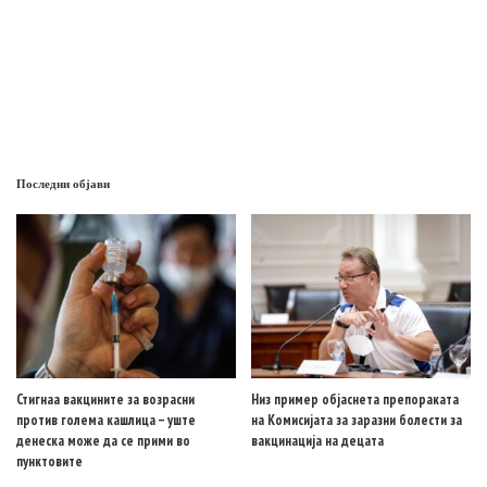
Последни објави
Стигнаа вакцините за возрасни
Низ пример објаснета препораката
против голема кашлица – уште
на Комисијата за заразни болести за
денеска може да се прими во
вакцинација на децата
пунктовите