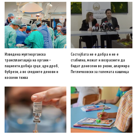
Изведена мултиорганска
Состојбата не е добра и не е
трансплантација на органи –
стабилна, можат и возрасните да
пациенти добија срце, црн дроб,
бидат донесени во ризик, алармира
бубрези, а во следните денови и
Петличковски за големата кашлица
коскени ткива