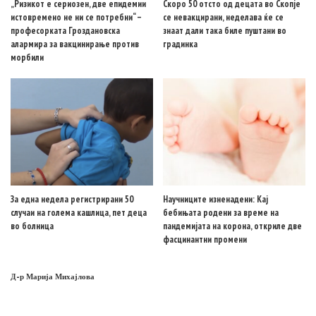
„Ризикот е сериозен, две епидемии
Скоро 50 отсто од децата во Скопје
истовремено не ни се потребни“ –
се невакцирани, неделава ќе се
професорката Гроздановска
знаат дали така биле пуштани во
алармира за вакцинирање против
градинка
морбили
За една недела регистрирани 50
Научниците изненадени: Кај
случаи на голема кашлица, пет деца
бебињата родени за време на
во болница
пандемијата на корона, откриле две
фасцинантни промени
Д-р Марија Михајлова