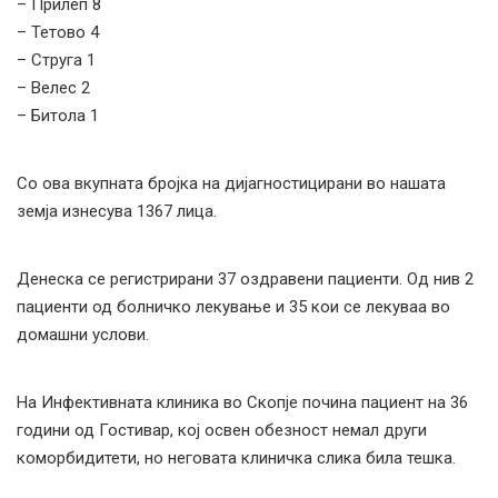
– Прилеп 8
– Тетово 4
– Струга 1
– Велес 2
– Битола 1
Со ова вкупната бројка на дијагностицирани во нашата
земја изнесува 1367 лица.
Денеска се регистрирани 37 оздравени пациенти. Од нив 2
пациенти од болничко лекување и 35 кои се лекуваа во
домашни услови.
На Инфективната клиника во Скопје почина пациент на 36
години од Гостивар, кој освен обезност немал други
коморбидитети, но неговата клиничка слика била тешка.