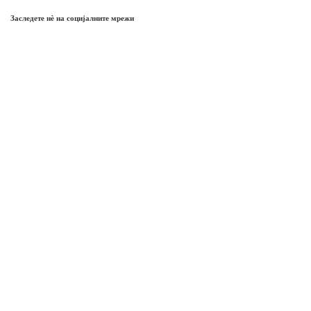
Заследете нѐ на социјалните мрежи