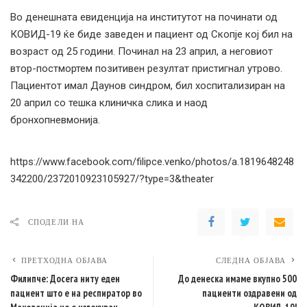
Во денешната евиденција на институтот на починати од
КОВИД-19 ќе биде заведен и пациент од Скопје кој бил на
возраст од 25 години. Починал на 23 април, а неговиот
втор-постмортем позитивен резултат пристигнал утрово.
Пациентот имал Даунов синдром, бил хоспитализиран на
20 април со тешка клиничка слика и наод
бронхопневмонија.
https://www.facebook.com/filipce.venko/photos/a.1819648248
342200/2372010923105927/?type=3&theater
СПОДЕЛИ НА
ПРЕТХОДНА ОБЈАВА
СЛЕДНА ОБЈАВА
Филипче: Досега ниту еден
До денеска имаме вкупно 500
пациент што е на респиратор во
пациенти оздравени од