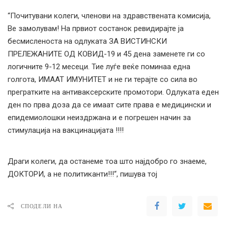
“Почитувани колеги, членови на здравствената комисија,
Ве замолувам! На првиот состанок ревидирајте ја
бесмисленоста на одлуката ЗА ВИСТИНСКИ
ПРЕЛЕЖАНИТЕ ОД КОВИД-19 и 45 дена заменете ги со
логичните 9-12 месеци. Тие луѓе веќе поминаа една
голгота, ИМААТ ИМУНИТЕТ и не ги терајте со сила во
прегратките на антиваксерските промотори. Одлуката еден
ден по прва доза да се имаат сите права е медицински и
епидемиолошки неиздржана и е погрешен начин за
стимулација на вакцинацијата !!!!
Драги колеги, да останеме тоа што најдобро го знаеме,
ДОКТОРИ, а не политиканти!!!“, пишува тој
СПОДЕЛИ НА