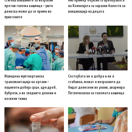
Стигнаа вакцините за возрасни
Низ пример објаснета препораката
против голема кашлица – уште
на Комисијата за заразни болести за
денеска може да се прими во
вакцинација на децата
пунктовите
Изведена мултиорганска
Состојбата не е добра и не е
трансплантација на органи –
стабилна, можат и возрасните да
пациенти добија срце, црн дроб,
бидат донесени во ризик, алармира
бубрези, а во следните денови и
Петличковски за големата кашлица
коскени ткива