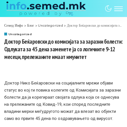
Семед Инфо
>
Блог
>
Uncategorized
>
Доктор Беќаровски до комисијата за заразни болести: Одлуката за 45 дена заменете ја со логичните 9-12 месеци, прележаните имаат имунитет
Uncategorized
Доктор Беќаровски до комисијата за заразни болести:
Одлуката за 45 дена заменете ја со логичните 9-12
месеци, прележаните имаат имунитет
Доктор Нико Беќаровски на социјалните мрежи објави
статус во кој ги повика колегите од Комисијата за заразни
болести да ја корегираат својата одлука која се однесува
на прележаните од Ковид-19, кои според последните
владини мерки меѓудругото можат да влезат во објекти
само во првите 45 дена по оздравувањето од вирусот.