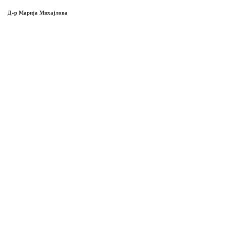
Д-р Марија Михајлова