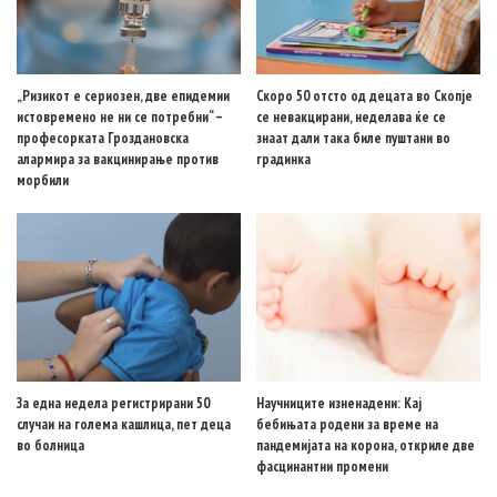
„Ризикот е сериозен, две епидемии
Скоро 50 отсто од децата во Скопје
истовремено не ни се потребни“ –
се невакцирани, неделава ќе се
професорката Гроздановска
знаат дали така биле пуштани во
алармира за вакцинирање против
градинка
морбили
За една недела регистрирани 50
Научниците изненадени: Кај
случаи на голема кашлица, пет деца
бебињата родени за време на
во болница
пандемијата на корона, откриле две
фасцинантни промени