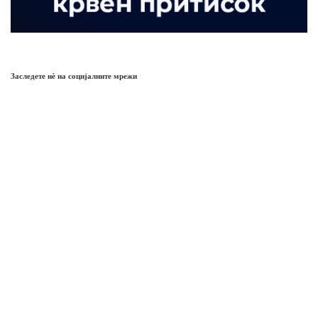
Заследете нѐ на социјалните мрежи