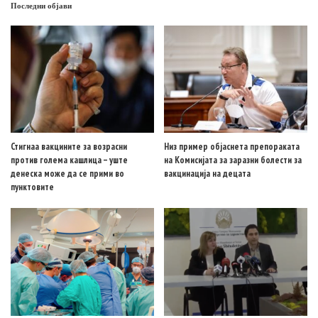
Последни објави
Стигнаа вакцините за возрасни
Низ пример објаснета препораката
против голема кашлица – уште
на Комисијата за заразни болести за
денеска може да се прими во
вакцинација на децата
пунктовите