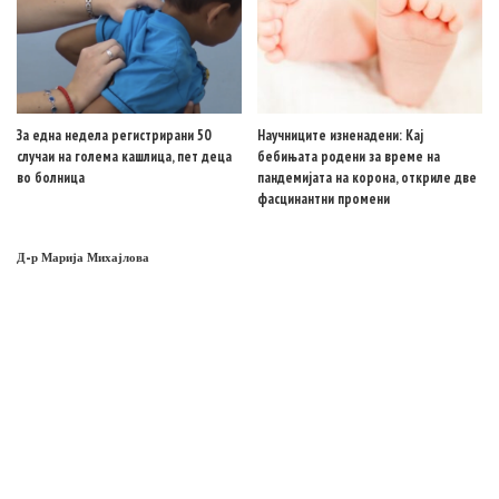
За една недела регистрирани 50
Научниците изненадени: Кај
случаи на голема кашлица, пет деца
бебињата родени за време на
во болница
пандемијата на корона, откриле две
фасцинантни промени
Д-р Марија Михајлова