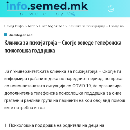
Семед Инфо
>
Блог
>
Uncategorized
>
Клиника за психијатрија – Скопје воведе телефонска психолошка поддршка
Uncategorized
Клиника за психијатрија – Скопје воведе телефонска
психолошка поддршка
ЈЗУ Универзитетската клиника за психијатрија – Скопје ги
информира граѓаните дека во наредниот период, во врска
со новонастанатата ситуација со COVID 19, ќе организира
дополнителна телефонска психолошка поддршка за оние
граѓани и ранливи групи на пациенти на кои овој вид помош
им е потребна и тоа:
1. Психолошка поддршка на родители на деца на