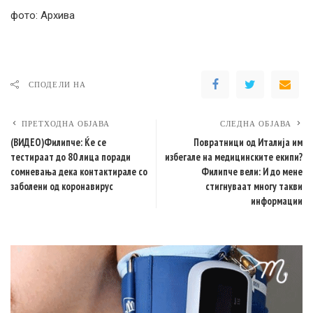
фото: Архива
СПОДЕЛИ НА
ПРЕТХОДНА ОБЈАВА
СЛЕДНА ОБЈАВА
(ВИДЕО)Филипче: Ќе се
Повратници од Италија им
тестираат до 80 лица поради
избегале на медицинските екипи?
сомневања дека контактирале со
Филипче вели: И до мене
заболени од коронавирус
стигнуваат многу такви
информации