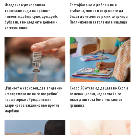
Изведена мултиорганска
Состојбата не е добра и не е
трансплантација на органи –
стабилна, можат и возрасните да
пациенти добија срце, црн дроб,
бидат донесени во ризик, алармира
бубрези, а во следните денови и
Петличковски за големата кашлица
коскени ткива
„Ризикот е сериозен, две епидемии
Скоро 50 отсто од децата во Скопје
истовремено не ни се потребни“ –
се невакцирани, неделава ќе се
професорката Гроздановска
знаат дали така биле пуштани во
алармира за вакцинирање против
градинка
морбили