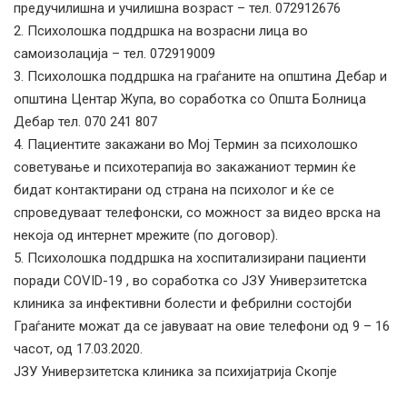
предучилишна и училишна возраст – тел. 072912676
2. Психолошка поддршка на возрасни лица во
самоизолација – тел. 072919009
3. Психолошка поддршка на граѓаните на општина Дебар и
општина Центар Жупа, во соработка со Општа Болница
Дебар тел. 070 241 807
4. Пациентите закажани во Мој Термин за психолошко
советување и психотерапија во закажаниот термин ќе
бидат контактирани од страна на психолог и ќе се
спроведуваат телефонски, со можност за видео врска на
некоја од интернет мрежите (по договор).
5. Психолошка поддршка на хоспитализирани пациенти
поради COVID-19 , во соработка со ЈЗУ Универзитетска
клиника за инфективни болести и фебрилни состојби
Граѓаните можат да се јавуваат на овие телефони од 9 – 16
часот, од 17.03.2020.
ЈЗУ Универзитетска клиника за психијатрија Скопје