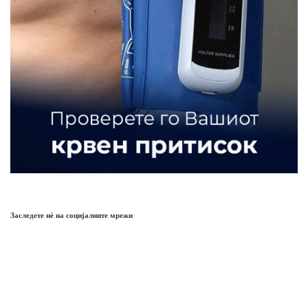
Заследете нѐ на социјалните мрежи