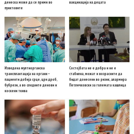
денеска може да се прими во
вакцинација на децата
пунктовите
Изведена мултиорганска
Состојбата не е добра и не е
трансплантација на органи –
стабилна, можат и возрасните да
пациенти добија срце, црн дроб,
бидат донесени во ризик, алармира
бубрези, а во следните денови и
Петличковски за големата кашлица
коскени ткива