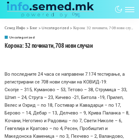
Семед Инфо
>
Блог
>
Uncategorized
>
Корона: 32 починати, 708 нови случаи
Uncategorized
Корона: 32 починати, 708 нови случаи
Во последните 24 часа се направени 7.174 тестирањe, а
регистрирани се 708 нови случаи на КОВИД-19:
Скопје – 315, Куманово – 53, Тетово – 38, Струмица – 33,
Штип – 24, Струга – 23, Кичево -21, Битола -19, Прилеп,
Велес и Охрид – по 18, Гостивар и Кавадарци – по 17,
Берово – 14, Дебар – 13, Делчево – 9, Крива Паланка – 8,
Кочани, Неготино и Радовиш – по 7, Свети Николе – 6,
Гевгелија и Кратово – по 4, Ресен, Пробиштип и
Македонска Каменица – по 3, Пехчево – 2, Валандово,