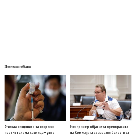
Последни објави
Стигнаа вакцините за возрасни
Низ пример објаснета препораката
против голема кашлица – уште
на Комисијата за заразни болести за