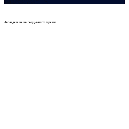
Заследете нѐ на социјалните мрежи