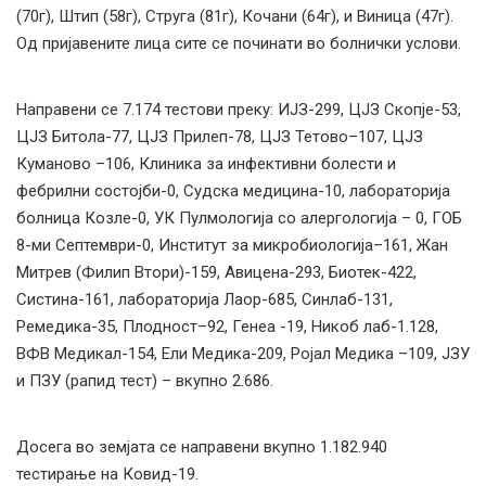
(70г), Штип (58г), Струга (81г), Кочани (64г), и Виница (47г).
Од пријавените лица сите се починати во болнички услови.
Направени се 7.174 тестови преку: ИЈЗ-299, ЦЈЗ Скопје-53,
ЦЈЗ Битола-77, ЦЈЗ Прилеп-78, ЦЈЗ Тетово–107, ЦЈЗ
Куманово –106, Клиника за инфективни болести и
фебрилни состојби-0, Судска медицина-10, лабораторија
болница Козле-0, УК Пулмологија со алергологија – 0, ГОБ
8-ми Септември-0, Институт за микробиологија–161, Жан
Митрев (Филип Втори)-159, Авицена-293, Биотек-422,
Систина-161, лабораторија Лаор-685, Синлаб-131,
Ремедика-35, Плодност–92, Генеа -19, Никоб лаб-1.128,
ВФВ Медикал-154, Ели Медика-209, Ројал Медика –109, ЈЗУ
и ПЗУ (рапид тест) – вкупно 2.686.
Досега во земјата се направени вкупно 1.182.940
тестирање на Ковид-19.