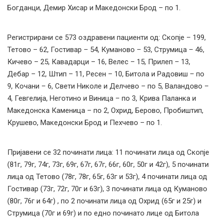
Богданци, Демир Хисар и Македонски Брод – по 1.
Регистрирани сe 573 оздравени пациенти од: Скопје – 199,
Тетово – 62, Гостивар – 54, Куманово – 53, Струмица – 46,
Кичево – 25, Кавадарци – 16, Велес – 15, Прилеп – 13,
Дебар – 12, Штип – 11, Ресен – 10, Битола и Радовиш – по
9, Кочани – 6, Свети Николе и Делчево – по 5, Валандово –
4, Гевгелија, Неготино и Виница – по 3, Крива Паланка и
Македонска Каменица – по 2, Охрид, Берово, Пробиштип,
Крушево, Македонски Брод и Пехчево – по 1.
Пријавени се 32 починати лица: 11 починати лица од Скопје
(81г, 79г, 74г, 73г, 69г, 67г, 67г, 66г, 60г, 50г и 42г), 5 починати
лица од Тетово (78г, 78г, 65г, 63г и 53г), 4 починати лица од
Гостивар (73г, 72г, 70г и 63г), 3 починати лица од Куманово
(80г, 76г и 64г) , по 2 починати лица од Охрид (65г и 25г) и
Струмица (70г и 69г) и по едно починато лице од Битола