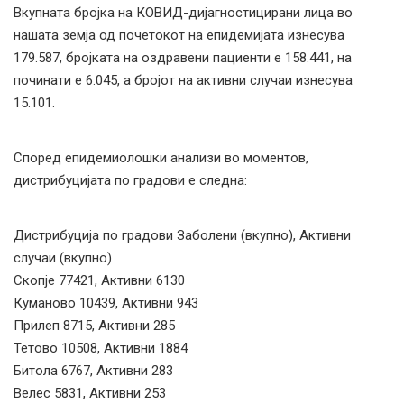
Вкупната бројка на КОВИД-дијагностицирани лица во
нашата земја од почетокот на епидемијата изнесува
179.587, бројката на оздравени пациенти е 158.441, на
починати е 6.045, а бројот на активни случаи изнесува
15.101.
Според епидемиолошки анализи во моментов,
дистрибуцијата по градови е следна:
Дистрибуција по градови Заболени (вкупно), Активни
случаи (вкупно)
Скопје 77421, Активни 6130
Куманово 10439, Активни 943
Прилеп 8715, Активни 285
Тетово 10508, Активни 1884
Битола 6767, Активни 283
Велес 5831, Активни 253