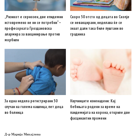
„Ризикот е сериозен, две епидемии
Скоро 50 отсто од децата во Скопје
истовремено не ни се потребни“ –
се невакцирани, неделава ќе се
професорката Гроздановска
знаат дали така биле пуштани во
алармира за вакцинирање против
градинка
морбили
За една недела регистрирани 50
Научниците изненадени: Кај
случаи на голема кашлица, пет деца
бебињата родени за време на
во болница
пандемијата на корона, откриле две
фасцинантни промени
Д-р Марија Михајлова