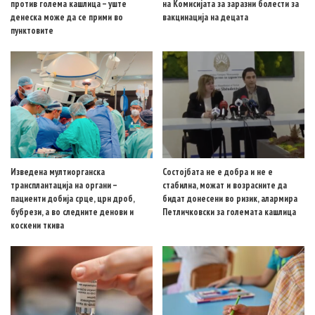
против голема кашлица – уште
на Комисијата за заразни болести за
денеска може да се прими во
вакцинација на децата
пунктовите
Изведена мултиорганска
Состојбата не е добра и не е
трансплантација на органи –
стабилна, можат и возрасните да
пациенти добија срце, црн дроб,
бидат донесени во ризик, алармира
бубрези, а во следните денови и
Петличковски за големата кашлица
коскени ткива