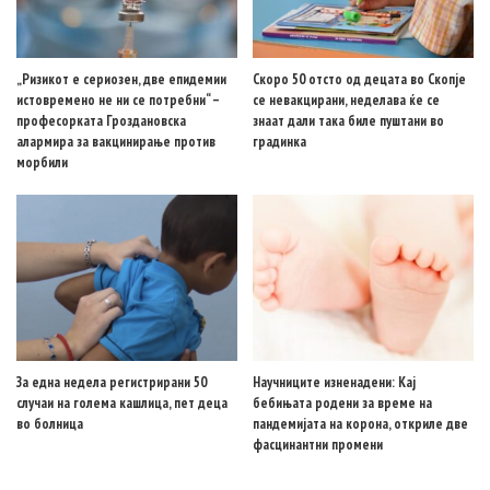
„Ризикот е сериозен, две епидемии
Скоро 50 отсто од децата во Скопје
истовремено не ни се потребни“ –
се невакцирани, неделава ќе се
професорката Гроздановска
знаат дали така биле пуштани во
алармира за вакцинирање против
градинка
морбили
За една недела регистрирани 50
Научниците изненадени: Кај
случаи на голема кашлица, пет деца
бебињата родени за време на
во болница
пандемијата на корона, откриле две
фасцинантни промени