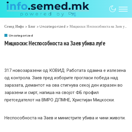
Семед Инфо
>
Блог
>
Uncategorized
>
Мицкоски: Неспособноста на Заев убива луѓе
Uncategorized
Мицкоски: Неспособноста на Заев убива луѓе
317 новозаразени од КОВИД. Работата одамна е излезена
од контрола. Заев пред изборите прогласи победа над
заразата, демантот на ова стигнува секој ден изразен во
заразени и смрт, напиша на својот ФБ профил
претседателот на ВМРО ДПМНЕ, Христијан Мицкоски.
Неспособноста на Заев и министрите убива и чини животи.