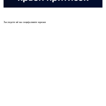
Заследете нѐ на социјалните мрежи