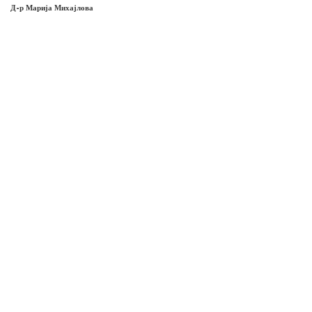
Д-р Марија Михајлова