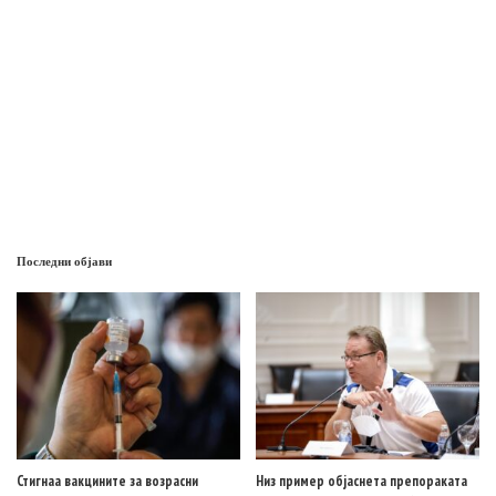
Последни објави
Стигнаа вакцините за возрасни
Низ пример објаснета препораката