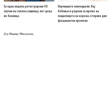
За една недела регистрирани 50
Научниците изненадени: Кај
случаи на голема кашлица, пет деца
бебињата родени за време на
во болница
пандемијата на корона, откриле две
фасцинантни промени
Д-р Марија Михајлова