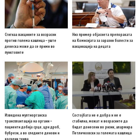
Стигнаа вакцините за возрасни
Низ пример објаснета препораката
против голема кашлица – уште
на Комисијата за заразни болести за
денеска може да се прими во
вакцинација на децата
пунктовите
Изведена мултиорганска
Состојбата не е добра и не е
трансплантација на органи –
стабилна, можат и возрасните да
пациенти добија срце, црн дроб,
бидат донесени во ризик, алармира
бубрези, а во следните денови и
Петличковски за големата кашлица
коскени ткива