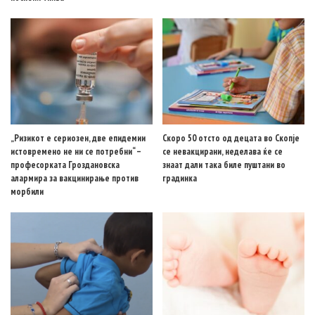
„Ризикот е сериозен, две епидемии
Скоро 50 отсто од децата во Скопје
истовремено не ни се потребни“ –
се невакцирани, неделава ќе се
професорката Гроздановска
знаат дали така биле пуштани во
алармира за вакцинирање против
градинка
морбили