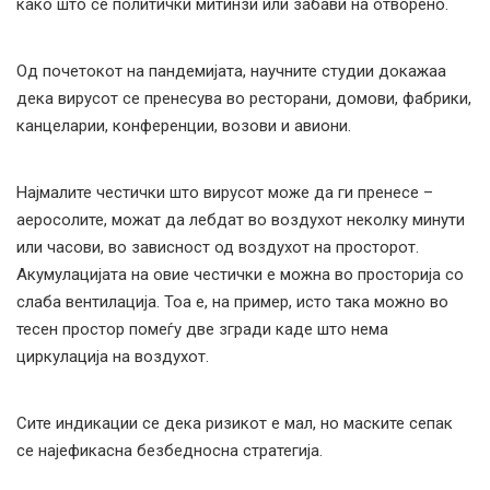
како што се политички митинзи или забави на отворено.
Од почетокот на пандемијата, научните студии докажаа
дека вирусот се пренесува во ресторани, домови, фабрики,
канцеларии, конференции, возови и авиони.
Најмалите честички што вирусот може да ги пренесе –
аеросолите, можат да лебдат во воздухот неколку минути
или часови, во зависност од воздухот на просторот.
Акумулацијата на овие честички е можна во просторија со
слаба вентилација. Тоа е, на пример, исто така можно во
тесен простор помеѓу две згради каде што нема
циркулација на воздухот.
Сите индикации се дека ризикот е мал, но маските сепак
се најефикасна безбедносна стратегија.