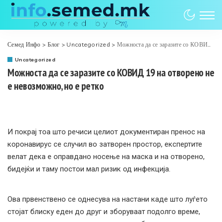
Семед Инфо
>
Блог
>
Uncategorized
>
Можноста да се заразите со КОВИД 19 на отворено не е невозможно, но е ретко
Uncategorized
Можноста да се заразите со КОВИД 19 на отворено не
е невозможно, но е ретко
И покрај тоа што речиси целиот документиран пренос на
коронавирус се случил во затворен простор, експертите
велат дека е оправдано носење на маска и на отворено,
бидејќи и таму постои мал ризик од инфекција.
Ова првенствено се однесува на настани каде што луѓето
стојат блиску еден до друг и зборуваат подолго време,