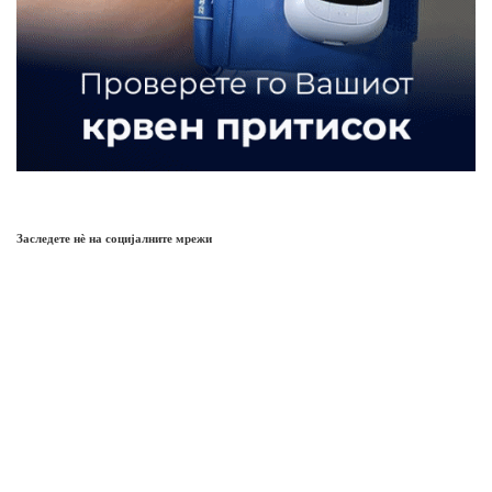
Заследете нѐ на социјалните мрежи