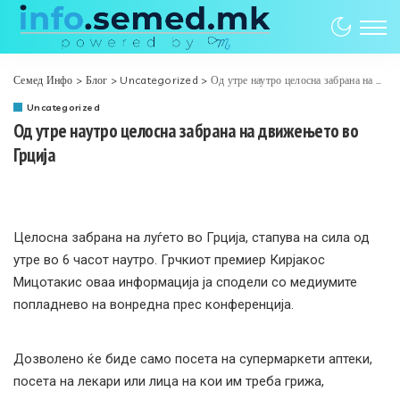
Семед Инфо
>
Блог
>
Uncategorized
>
Од утре наутро целосна забрана на движењето во Грција
Uncategorized
Од утре наутро целосна забрана на движењето во
Грција
Целосна забрана на луѓето во Грција, стапува на сила од
утре во 6 часот наутро. Грчкиот премиер Кирјакос
Мицотакис оваа информација ја сподели со медиумите
попладнево на вонредна прес конференција.
Дозволено ќе биде само посета на супермаркети аптеки,
посета на лекари или лица на кои им треба грижа,