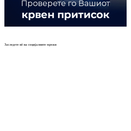
Заследете нѐ на социјалните мрежи