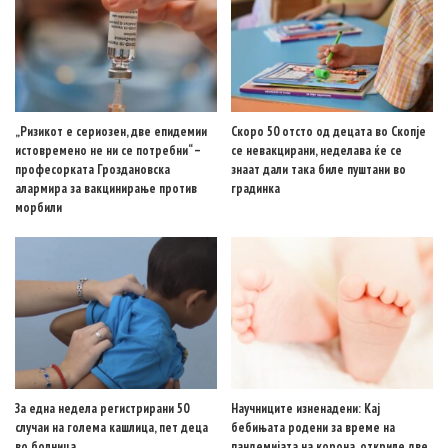
„Ризикот е сериозен, две епидемии
Скоро 50 отсто од децата во Скопје
истовремено не ни се потребни“ –
се невакцирани, неделава ќе се
професорката Гроздановска
знаат дали така биле пуштани во
алармира за вакцинирање против
градинка
морбили
За една недела регистрирани 50
Научниците изненадени: Кај
случаи на голема кашлица, пет деца
бебињата родени за време на
во болница
пандемијата на корона, откриле две