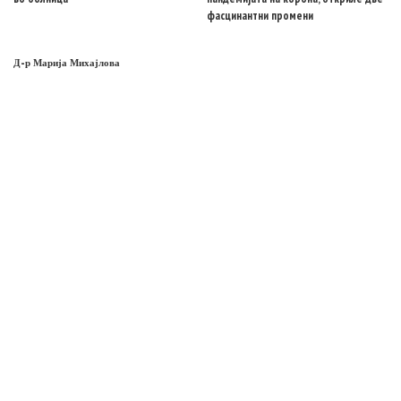
фасцинантни промени
Д-р Марија Михајлова