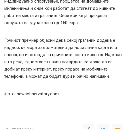
индивидуално спортување, прошетка на домашните
миленичиња и оние кои работат да стигнат до нивните
работни места и граѓаните. Оние кои ќе ја прекршат
одлуката следува казна од 150 евра.
Грчкиот премиер објасни дека секој граѓанин додека е
надвор, ќе мора задолжително да носи лична карта или
пасош, но и потврда за причините зошто излегол. На, како
што рече, едноставен начин потврдите ќе може да се
добијат преку интернет, преку порака на мобилните
телефони, а можат да бидат дури и рачно напишани.
фото:
newsobservatory.com