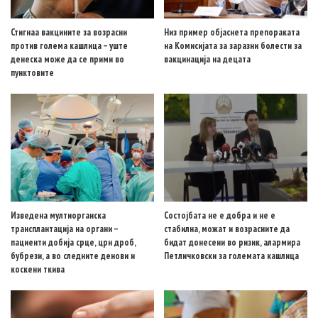
Стигнаа вакцините за возрасни
Низ пример објаснета препораката
против голема кашлица – уште
на Комисијата за заразни болести за
денеска може да се прими во
вакцинација на децата
пунктовите
Изведена мултиорганска
Состојбата не е добра и не е
трансплантација на органи –
стабилна, можат и возрасните да
пациенти добија срце, црн дроб,
бидат донесени во ризик, алармира
бубрези, а во следните денови и
Петличковски за големата кашлица
коскени ткива