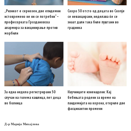
„Ризикот е сериозен, две епидемии
Скоро 50 отсто од децата во Скопје
истовремено не ни се потребни“ –
се невакцирани, неделава ќе се
професорката Гроздановска
знаат дали така биле пуштани во
алармира за вакцинирање против
градинка
морбили
За една недела регистрирани 50
Научниците изненадени: Кај
случаи на голема кашлица, пет деца
бебињата родени за време на
во болница
пандемијата на корона, откриле две
фасцинантни промени
Д-р Марија Михајлова