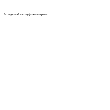
Заследете нѐ на социјалните мрежи