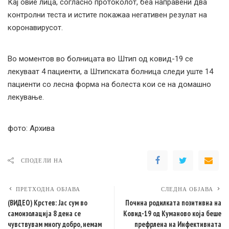
Кај овие лица, согласно протоколот, беа направени два
контролни теста и истите покажаа негативен резулат на
коронавирусот.
Во моментов во болницата во Штип од ковид-19 се
лекуваат 4 пациенти, а Штипската болница следи уште 14
пациенти со лесна форма на болеста кои се на домашно
лекување.
фото: Архива
СПОДЕЛИ НА
ПРЕТХОДНА ОБЈАВА
СЛЕДНА ОБЈАВА
(ВИДЕО) Крстев: Јас сум во
Почина родилката позитивна на
самоизолација 8 дена се
Ковид-19 од Куманово која беше
чувствувам многу добро, немам
префрлена на Инфективната