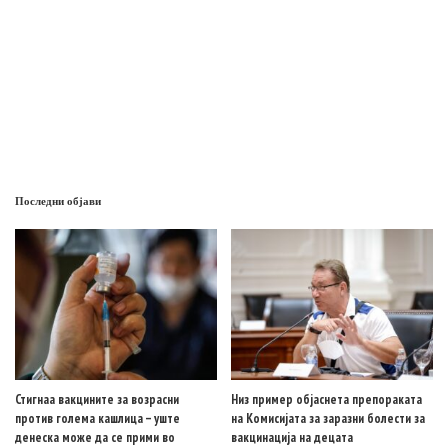
Последни објави
Стигнаа вакцините за возрасни
Низ пример објаснета препораката
против голема кашлица – уште
на Комисијата за заразни болести за
денеска може да се прими во
вакцинација на децата