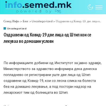
Семед Инфо
>
Блог
>
Uncategorized
>
Оздравени од Ковид-19 две лица од Штип кои се лекуваа во домашни услови
Uncategorized
Оздравени од Ковид-19 две лица од Штип кои се
лекуваа во домашни услови
По информациите добиени од Институтот за јавно здравје,
Министерството за здравство информира дека денеска
попладнево се регистрирани уште две лица од Штип
оздравени од Ковид-19, кои со лесна слика на болеста
беа на домашно лекување, а под постојан надзор на
лекарскиот тим од болницата во Штип.