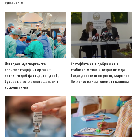
пунктовите
Изведена мултиорганска
Состојбата не е добра и не е
трансплантација на органи –
стабилна, можат и возрасните да
пациенти добија срце, црн дроб,
бидат донесени во ризик, алармира
бубрези, а во следните денови и
Петличковски за големата кашлица
коскени ткива