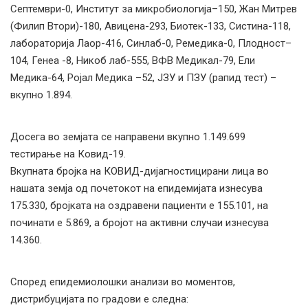
Септември-0, Институт за микробиологија–150, Жан Митрев
(Филип Втори)-180, Авицена-293, Биотек-133, Систина-118,
лабораторија Лаор-416, Синлаб-0, Ремедика-0, Плодност–
104, Генеа -8, Никоб лаб-555, ВФВ Медикал-79, Ели
Медика-64, Ројал Медика –52, ЈЗУ и ПЗУ (рапид тест) –
вкупно 1.894.
Досега во земјата се направени вкупно 1.149.699
тестирање на Ковид-19.
Вкупната бројка на КОВИД-дијагностицирани лица во
нашата земја од почетокот на епидемијата изнесува
175.330, бројката на оздравени пациенти е 155.101, на
починати е 5.869, а бројот на активни случаи изнесува
14.360.
Според епидемиолошки анализи во моментов,
дистрибуцијата по градови е следна: