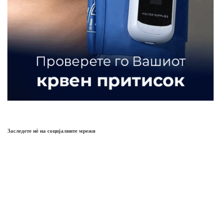
Заследете нѐ на социјалните мрежи