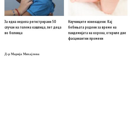
За една недела регистрирани 50
Научниците изненадени: Кај
случаи на голема кашлица, пет деца
бебињата родени за време на
во болница
пандемијата на корона, откриле две
фасцинантни промени
Д-р Марија Михајлова