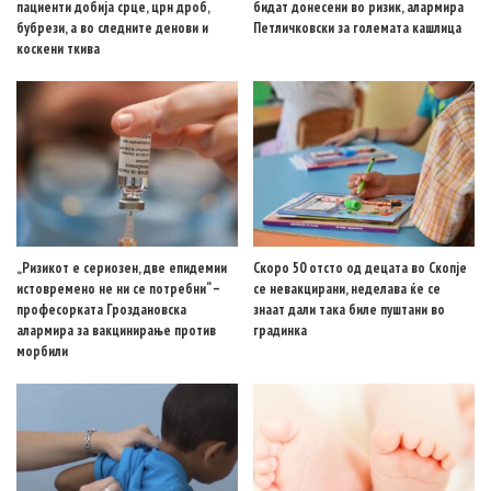
пациенти добија срце, црн дроб,
бидат донесени во ризик, алармира
бубрези, а во следните денови и
Петличковски за големата кашлица
коскени ткива
„Ризикот е сериозен, две епидемии
Скоро 50 отсто од децата во Скопје
истовремено не ни се потребни“ –
се невакцирани, неделава ќе се
професорката Гроздановска
знаат дали така биле пуштани во
алармира за вакцинирање против
градинка
морбили