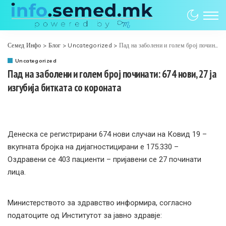
Семед Инфо
>
Блог
>
Uncategorized
>
Пад на заболени и голем број починати: 674 нови, 27 ја изгубија битката со короната
Uncategorized
Пад на заболени и голем број починати: 674 нови, 27 ја
изгубија битката со короната
Денеска се регистрирани 674 нови случаи на Ковид 19 –
вкупната бројка на дијагностицирани е 175.330 –
Оздравени се 403 пациенти – пријавени се 27 починати
лица.
Министерството за здравство информира, согласно
податоците од Институтот за јавно здравје: