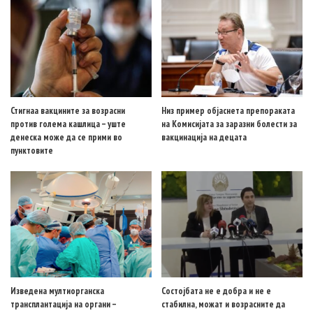
Стигнаа вакцините за возрасни
Низ пример објаснета препораката
против голема кашлица – уште
на Комисијата за заразни болести за
денеска може да се прими во
вакцинација на децата
пунктовите
Изведена мултиорганска
Состојбата не е добра и не е
трансплантација на органи –
стабилна, можат и возрасните да