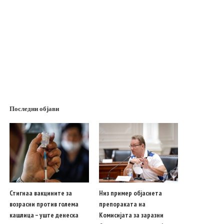
Последни објави
Стигнаа вакцините за
Низ пример објаснета
возрасни против голема
препораката на
кашлица – уште денеска
Комисијата за заразни