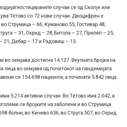
водијагностицираните случаи се од Скопје или
ува Тетово со 72 нови случаи. Двоцифрен е
 во Струмица – 66, Куманово 55, Гостивар 48,
труга – 31, Охрид – 28, Битола – 27, Прилеп – 25,
– 21, Дебар – 17 и Радовиш – 13.
и во земјава достигна 14.127. Вкупната бројка на
и лица во земјава од почетокот на пандемијата
авени се 154.698 пациенти, а починати 5.842 лица.
има 5.214 активни случаи. Во Тетово има 2.042, а
поголеми се бројките на заболени и во Струмица
98 болни, во Кичево 636, во Струга 507, во Охрид