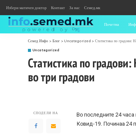
Избери матичен доктор
Контакт
За нас
Семед.мк
Почетна
Инф
Семед Инфо
>
Блог
>
Uncategorized
>
Статистика по градови: Н
Uncategorized
Статистика по градови: 
во три градови
СПОДЕЛИ НА
Во последните 24 часа 
Ковид-19. Починаа 24 п