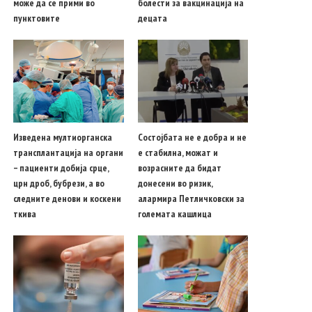
може да се прими во
болести за вакцинација на
пунктовите
децата
Изведена мултиорганска
Состојбата не е добра и не
трансплантација на органи
е стабилна, можат и
– пациенти добија срце,
возрасните да бидат
црн дроб, бубрези, а во
донесени во ризик,
следните денови и коскени
алармира Петличковски за
ткива
големата кашлица