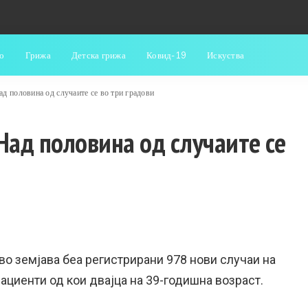
о
Грижа
Детска грижа
Ковид-19
Искуства
ад половина од случаите се во три градови
Над половина од случаите се
во земјава беа регистрирани 978 нови случаи на
ациенти од кои двајца на 39-годишна возраст.