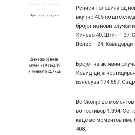
Речиси половина од но
Прочитај следно
вкупно 405 по што след
бројот на нови случаи и
Кичево 40, Штип – 37, С
Велес – 24, Кавадарци 
Денеска 61 нови
Бројот на активни случа
случаи на Ковид 19
и починати 11 лица
Ковид дијагностициран
изнесува 174.667. Оздр
Во Скопје во моментов 
во Гостивар 1.394. Се 
каде во моментов има 6
408.