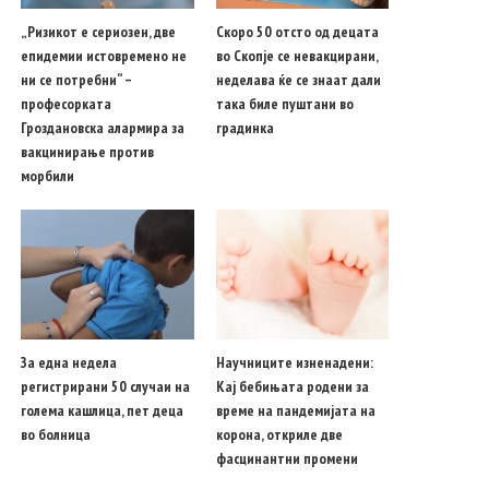
„Ризикот е сериозен, две
Скоро 50 отсто од децата
епидемии истовремено не
во Скопје се невакцирани,
ни се потребни“ –
неделава ќе се знаат дали
професорката
така биле пуштани во
Гроздановска алармира за
градинка
вакцинирање против
морбили
За една недела
Научниците изненадени:
регистрирани 50 случаи на
Кај бебињата родени за
голема кашлица, пет деца
време на пандемијата на
во болница
корона, откриле две
фасцинантни промени