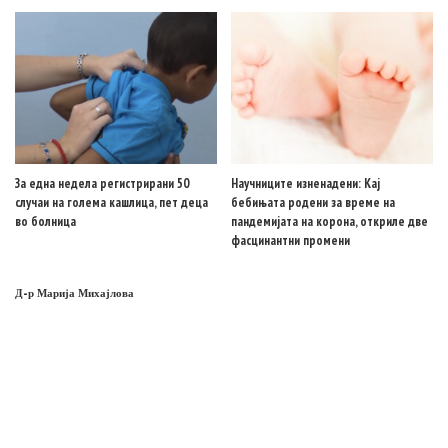
За една недела регистрирани 50
Научниците изненадени: Кај
случаи на голема кашлица, пет деца
бебињата родени за време на
во болница
пандемијата на корона, откриле две
фасцинантни промени
Д-р Марија Михајлова