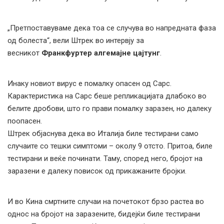
„Претпоставуваме дека тоа се случува во напредната фаза
од болеста“, вели Штрек во интервју за
весникот
Франкфуртер алгемајне цајтунг
.
Инаку новиот вирус е помалку опасен од Сарс.
Карактеристика на Сарс беше репликацијата длабоко во
белите дробови, што го прави помалку заразен, но далеку
поопасен.
Штрек објаснува дека во Италија биле тестирани само
случаите со тешки симптоми – околу 9 отсто. Притоа, биле
тестирани и веќе починати. Таму, според него, бројот на
заразени е далеку повисок од прикажаните бројки.
И во Кина смртните случаи на почетокот брзо растеа во
однос на бројот на заразените, бидејќи биле тестирани