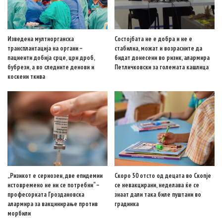
Изведена мултиорганска
Состојбата не е добра и не е
трансплантација на органи –
стабилна, можат и возрасните да
пациенти добија срце, црн дроб,
бидат донесени во ризик, алармира
бубрези, а во следните денови и
Петличковски за големата кашлица
коскени ткива
„Ризикот е сериозен, две епидемии
Скоро 50 отсто од децата во Скопје
истовремено не ни се потребни“ –
се невакцирани, неделава ќе се
професорката Гроздановска
знаат дали така биле пуштани во
алармира за вакцинирање против
градинка
морбили