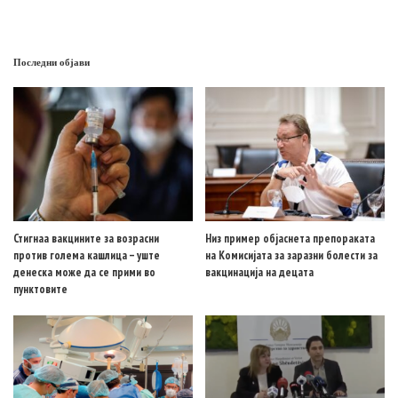
Последни објави
Стигнаа вакцините за возрасни
Низ пример објаснета препораката
против голема кашлица – уште
на Комисијата за заразни болести за
денеска може да се прими во
вакцинација на децата
пунктовите