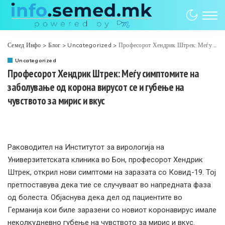
Семед Инфо
>
Блог
>
Uncategorized
>
Професорот Хендрик Штрек: Меѓу симптомите на заболување од корона вирусот се и губење на чувството за мирис и вкус
Uncategorized
Професорот Хендрик Штрек: Меѓу симптомите на
заболување од корона вирусот се и губење на
чувството за мирис и вкус
Раководител на Институтот за вирологија на
Универзитетската клиника во Бон, професорот Хендрик
Штрек, открил нови симптоми на заразата со Ковид-19. Тој
претпоставува дека тие се случуваат во напредната фаза
од болеста. Објаснува дека дел од пациентите во
Германија кои биле заразени со новиот коронавирус имале
неколкудневно губење на чувството за мирис и вкус.