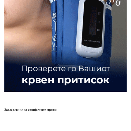
Заследете нѐ на социјалните мрежи