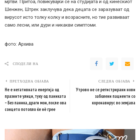
мртви. Притоа, повикувајќи се на студијата и од кинескиот
Шенжен, Штрек заклучува дека децата се заразуваат од
вирусот исто толку колку и возрасните, но тие развиваат
само лесни, или дури и никакви симптоми.
фото: Архива
СПОДЕЛИ НА
ПРЕТХОДНА ОБЈАВА
СЛЕДНА ОБЈАВА
Не е негативната енергија од
Утрово не се регистрирани нови
празните улици, туку од паниката
заболени пациенти со
– Без паника, драги мои, после ова
коронавирус во земјава
сонцето потопло ќе нè грее