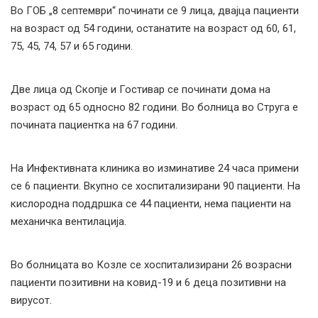
Во ГОБ „8 септември“ починати се 9 лица, двајца пациенти
на возраст од 54 години, останатите на возраст од 60, 61,
75, 45, 74, 57 и 65 години.
Две лица од Скопје и Гостивар се починати дома на
возраст од 65 односно 82 години. Во болница во Струга е
почината пациентка на 67 години.
На Инфективната клиника во изминативе 24 часа примени
се 6 пациенти. Вкупно се хоспитализирани 90 пациенти. На
кислородна поддршка се 44 пациенти, нема пациенти на
механичка вентилација.
Во болницата во Козле се хоспитализирани 26 возрасни
пациенти позитивни на ковид-19 и 6 деца позитивни на
вирусот.