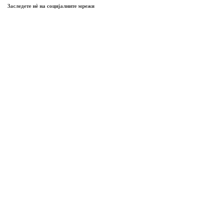
Заследете нѐ на социјалните мрежи