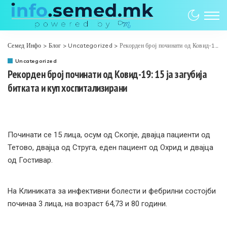
Семед Инфо
>
Блог
>
Uncategorized
>
Рекорден број починати од Ковид-19: 15 ја загубија битката и куп хоспитализирани
Uncategorized
Рекорден број починати од Ковид-19: 15 ја загубија
битката и куп хоспитализирани
Починати се 15 лица, осум од Скопје, двајца пациенти од
Тетово, двајца од Струга, еден пациент од Охрид и двајца
од Гостивар.
На Клиниката за инфективни болести и фебрилни состојби
починаа 3 лица, на возраст 64,73 и 80 години.