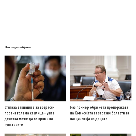
Последни објави
Стигнаа вакцините за возрасни
Низ пример објаснета препораката
против голема кашлица – уште
на Комисијата за заразни болести за
денеска може да се прими во
вакцинација на децата
пунктовите