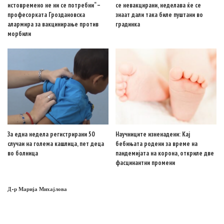
истовремено не ни се потребни“ –
се невакцирани, неделава ќе се
професорката Гроздановска
знаат дали така биле пуштани во
алармира за вакцинирање против
градинка
морбили
За една недела регистрирани 50
Научниците изненадени: Кај
случаи на голема кашлица, пет деца
бебињата родени за време на
во болница
пандемијата на корона, откриле две
фасцинантни промени
Д-р Марија Михајлова