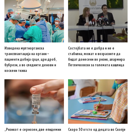
Изведена мултиорганска
Состојбата не е добра и не е
трансплантација на органи –
стабилна, можат и возрасните да
пациенти добија срце, црн дроб,
бидат донесени во ризик, алармира
бубрези, а во следните денови и
Петличковски за големата кашлица
коскени ткива
„Ризикот е сериозен, две епидемии
Скоро 50 отсто од децата во Скопје