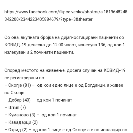
https://www.facebook.com/filipce.venko/photos/a.1819648248
342200/2344223405884679/?type=3&theater
Со ова, вкупната бројка на дијагностицирани пациенти со
КОВИД-19 денеска до 12.00 часот, изнесува 136, од кои 1
излекуван и 2 починати пациенти.
Според местото на живеење, досега случаи на КОВИД-19
се регистрирани во:
– Скопје (81) – од кои едно лице е од Богданци, а живее
во Скопје
– Дебар (40) – од кои 1 починат
– Штип (7)
– Куманово (3) – од кои 1 починат
– Кавадарци (2)
– Охрид (2) – од кои 1 лице е од Скопје а е во иозлација во