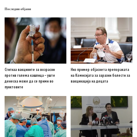
Последни објави
Стигнаа вакцините за возрасни
Низ пример објаснета препораката
против голема кашлица – уште
на Комисијата за заразни болести за
денеска може да се прими во
вакцинација на децата
пунктовите