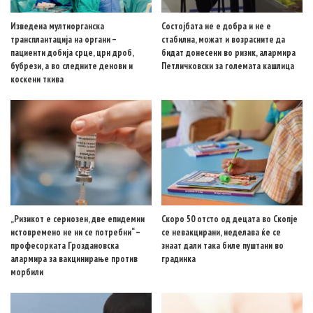
Изведена мултиорганска
Состојбата не е добра и не е
трансплантација на органи –
стабилна, можат и возрасните да
пациенти добија срце, црн дроб,
бидат донесени во ризик, алармира
бубрези, а во следните денови и
Петличковски за големата кашлица
коскени ткива
„Ризикот е сериозен, две епидемии
Скоро 50 отсто од децата во Скопје
истовремено не ни се потребни“ –
се невакцирани, неделава ќе се
професорката Гроздановска
знаат дали така биле пуштани во
алармира за вакцинирање против
градинка
морбили