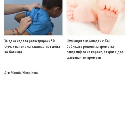
За една недела регистрирани 50
Научниците изненадени: Кај
случаи на голема кашлица, пет деца
бебињата родени за време на
во болница
пандемијата на корона, откриле две
фасцинантни промени
Д-р Марија Михајлова