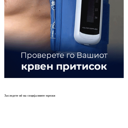
Заследете нѐ на социјалните мрежи