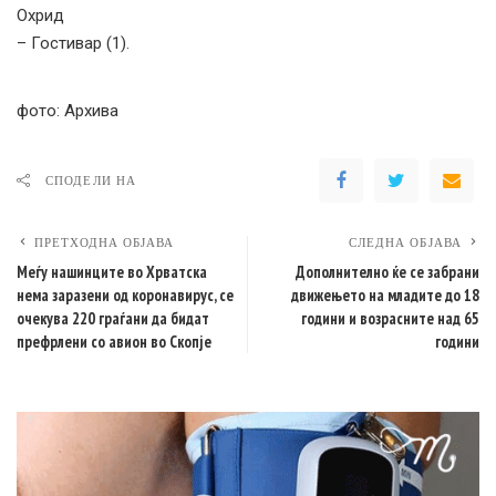
Охрид
– Гостивар (1).
фото: Архива
СПОДЕЛИ НА
ПРЕТХОДНА ОБЈАВА
СЛЕДНА ОБЈАВА
Меѓу нашинците во Хрватска
Дополнително ќе се забрани
нема заразени од коронавирус, се
движењето на младите до 18
очекува 220 граѓани да бидат
години и возрасните над 65
префрлени со авион во Скопје
години