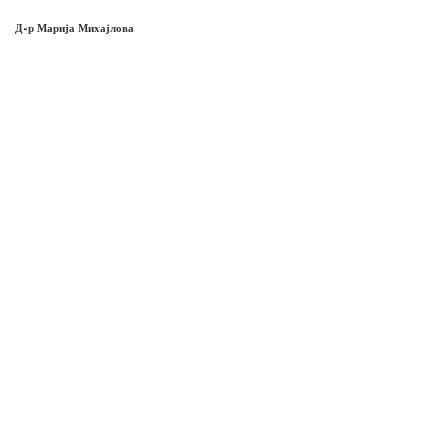
Д-р Марија Михајлова