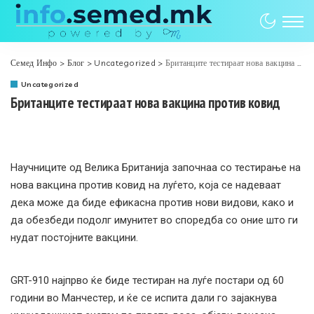
Семед Инфо
>
Блог
>
Uncategorized
>
Британците тестираат нова вакцина против ковид
Uncategorized
Британците тестираат нова вакцина против ковид
Научниците од Велика Британија започнаа со тестирање на
нова вакцина против ковид на луѓето, која се надеваат
дека може да биде ефикасна против нови видови, како и
да обезбеди подолг имунитет во споредба со оние што ги
нудат постојните вакцини.
GRT-910 најпрво ќе биде тестиран на луѓе постари од 60
години во Манчестер, и ќе се испита дали го зајакнува