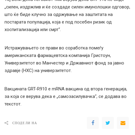
„силен, издржлив и ќе создаде силен имунолошки одговор,
што ќе биде клучно за одржување на заштитата на
постарата популација, која е под посебен ризик од
хоспитализација или смрт“.
Истражувањето се прави во соработка помеѓу
американската фармацевтска компанија Гристоун,
Универзитетот во Манчестер и Државниот фонд за јавно
здравје (НХС) на универзитетот.
Вакцината GRT-R910 е mRNA вакцина од втора генерација,
за која се верува дека е „самозасилувачка“, се додава во
текстот.
СПОДЕЛИ НА