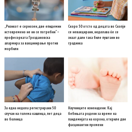
„Ризикот е сериозен, две епидемии
Скоро 50 отсто од децата во Скопје
истовремено не ни се потребни“ –
се невакцирани, неделава ќе се
професорката Гроздановска
знаат дали така биле пуштани во
алармира за вакцинирање против
градинка
морбили
За една недела регистрирани 50
Научниците изненадени: Кај
случаи на голема кашлица, пет деца
бебињата родени за време на
во болница
пандемијата на корона, откриле две
фасцинантни промени