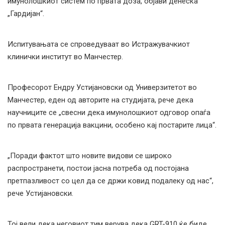
имунолошкиот систем по првата доза, објави денеска
„Гардијан“.
Испитувањата се спроведуваат во Истражувачкиот
клинички институт во Манчестер.
Професорот Ендру Устијановски од Универзитетот во
Манчестер, еден од авторите на студијата, рече дека
научниците се „свесни дека имунолошкиот одговор опаѓа
по првата генерација вакцини, особено кај постарите лица“.
„Поради фактот што новите видови се широко
распространети, постои јасна потреба од постојана
претпазливост со цел да се држи ковид подалеку од нас“,
рече Устијановски.
Тој вели дека неговиот тим верува дека GRT-910 ќе биде