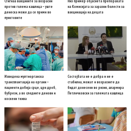
Стигнаа вакцините за возрасни
Низ пример објаснета препораката
против голема кашлица – уште
на Комисијата за заразни болести за
денеска може да се прими во
вакцинација на децата
пунктовите
Изведена мултиорганска
Состојбата не е добра и не е
трансплантација на органи –
стабилна, можат и возрасните да
пациенти добија срце, црн дроб,
бидат донесени во ризик, алармира
бубрези, а во следните денови и
Петличковски за големата кашлица
коскени ткива