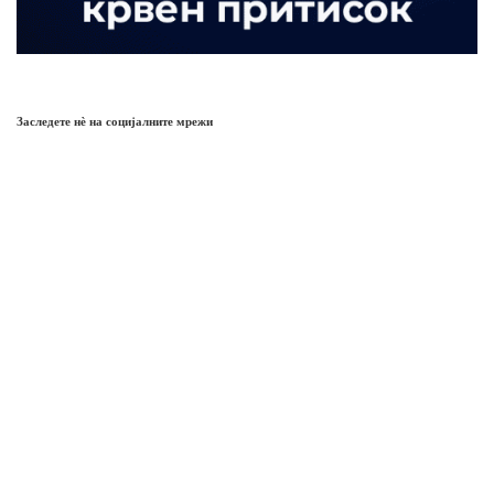
Заследете нѐ на социјалните мрежи