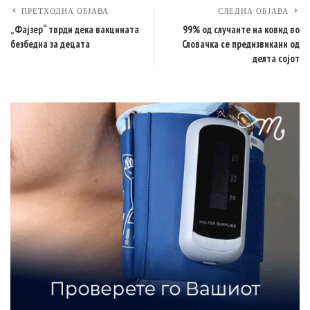
ПРЕТХОДНА ОБЈАВА
СЛЕДНА ОБЈАВА
„Фајзер“ тврди дека вакцината
99% од случаите на ковид во
безбедна за децата
Словачка се предизвикани од
делта сојот