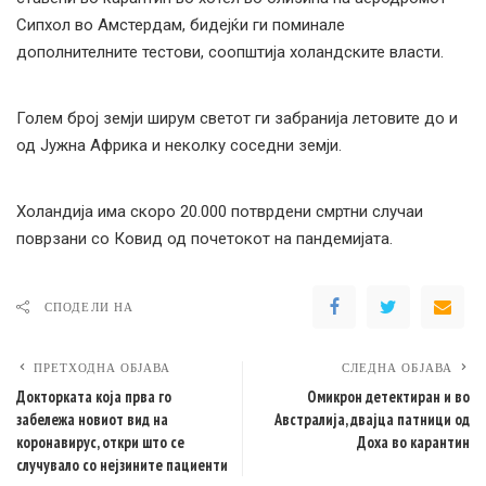
Сипхол во Амстердам, бидејќи ги поминале
дополнителните тестови, соопштија холандските власти.
Голем број земји ширум светот ги забранија летовите до и
од Јужна Африка и неколку соседни земји.
Холандија има скоро 20.000 потврдени смртни случаи
поврзани со Ковид од почетокот на пандемијата.
СПОДЕЛИ НА
ПРЕТХОДНА ОБЈАВА
СЛЕДНА ОБЈАВА
Докторката која прва го
Омикрон детектиран и во
забележа новиот вид на
Австралија, двајца патници од
коронавирус, откри што се
Доха во карантин
случувало со нејзините пациенти