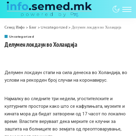
Семед Инфо
>
Блог
>
Uncategorized
>
Делумен локдаун во Холандија
Uncategorized
Делумен локдаун во Холандија
Делумен локдаун стапи на сила денеска во Холандија, во
услови на рекорден број случаи на коронавирус.
Најмалку во следните три недели, угостителските и
културните простори како што се кафулињата, музеите и
кината мора да бидат затворени од 17 часот по локално
време. Властите веруваат дека мерките се клучни за
заштита на болниците во земјата од преоптоварување,