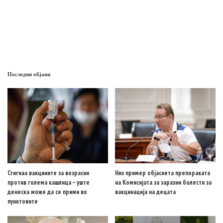
Последни објави
Стигнаа вакцините за возрасни
Низ пример објаснета препораката
против голема кашлица – уште
на Комисијата за заразни болести за
денеска може да се прими во
вакцинација на децата
пунктовите