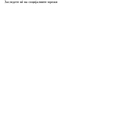
Заследете нѐ на социјалните мрежи