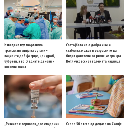
Изведена мултиорганска
Состојбата не е добра и не е
трансплантација на органи –
стабилна, можат и возрасните да
пациенти добија срце, црн дроб,
бидат донесени во ризик, алармира
бубрези, а во следните денови и
Петличковски за големата кашлица
коскени ткива
„Ризикот е сериозен, две епидемии
Скоро 50 отсто од децата во Скопје