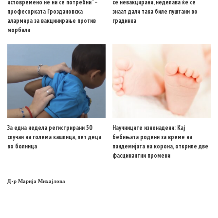
истовремено не ни се потребни“ –
се невакцирани, неделава ќе се
професорката Гроздановска
знаат дали така биле пуштани во
алармира за вакцинирање против
градинка
морбили
За една недела регистрирани 50
Научниците изненадени: Кај
случаи на голема кашлица, пет деца
бебињата родени за време на
во болница
пандемијата на корона, откриле две
фасцинантни промени
Д-р Марија Михајлова