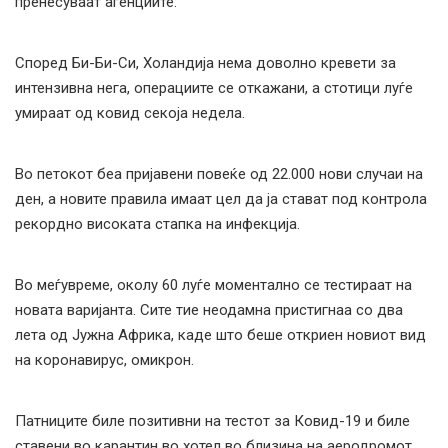
пренесуваат агенциите.
Според Би-Би-Си, Холандија нема доволно кревети за
интензивна нега, операциите се откажани, а стотици луѓе
умираат од ковид секоја недела.
Во петокот беа пријавени повеќе од 22.000 нови случаи на
ден, а новите правила имаат цел да ја стават под контрола
рекордно високата стапка на инфекција.
Во меѓувреме, околу 60 луѓе моментално се тестираат на
новата варијанта. Сите тие неодамна пристигнаа со два
лета од Јужна Африка, каде што беше откриен новиот вид
на коронавирус, омикрон.
Патниците биле позитивни на тестот за Ковид-19 и биле
ставени во карантин во хотел во близина на аеродромот